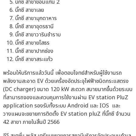
บิ๊กซี สาขาขอนแก่น 2
บิ๊กซี สาขาเลย
บิ๊กซี สาขามุกดาหาร
บิ๊กซี สาขาอุดรธานี
บิ๊กซี สาขาวารินชำราบ
บิ๊กซี สาขายโสธร
บิ๊กซี สาขาปากช่อง
บิ๊กซี สาขาสระแก้ว
พร้อมให้บริการแล้ววันนี้ เพื่อตอบโจทย์สำหรับผู้ใช้งานรถ
พลังงานสะอาด EV ด้วยเครื่องอัดประจุไฟฟ้าชนิดกระแสตรง
(DC charger) ขนาด 120 kW สะดวก สบายมากขึ้นด้วยระบบ
ที่สามารถจองและควบคุมการใช้งานผ่าน EV station PluZ
application รองรับทั้งระบบ Android และ IOS และ
วางแผนจะขยายการติดตั้ง EV station pluZ ที่บิ๊กซี จำนวน
42 สาขา ภายในสิ้นปี 2566
อีวี สเตชั่น พลัส เตรียมขยายการสถานีบริการอัดประจุบนทำเล