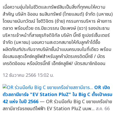
เมื่อความอุ่นใจในชีวิตและทรัพย์สินเป็นสิ่งที่ทุกคนให้ความ
สำคัญ บริษัท อิออน ธนสินทรัพย์ (ไทยแลนด์) จำกัด (มหาชน)
โดยนายนันทวัฒน์ โชติวิจิตร (ซ้าย) กรรมการบริหาร ฝ่ายการ
ตลาด พร้อมด้วย ดร.ปิยะวรรณ ปิยะพงษ์ (ขวา) รองประธาน
บริหารเจ้าหน้าที่สายธุรกิจดิจิทัล บริษัท บิ๊กซี ซูเปอร์เซ็นเตอร์
จำกัด (มหาชน) มอบความสะดวกสบายให้กับลูกค้าได้ซื้อ
ผลิตภัณฑ์ประกันจากบริษัทชั้นนำแบบครบจบในที่เดียว พร้อม
ข้อเสนอสุดเอ็กซ์คลูซีฟสำหรับลูกค้าบัตรเครดิตบิ๊กซี / บัตร
เครดิตอิออน หรือบัตรบิ๊กซี เอ็กซ์คลูซีฟ/ บัตรสมาชิกอิออน
12 ธันวาคม 2566 15:02 น.
OR เปิด
ตัวสถานีชาร์จ "EV Station PluZ" ใน Big C ตั้งเป้าครบ
42 แห่ง ในปี 2566
— OR ร่วมมือกับ Big C ขยายเครือข่าย
สถานีชาร์จรถยนต์ไฟฟ้า EV Station PluZ บนพ...
ส.ค. 66