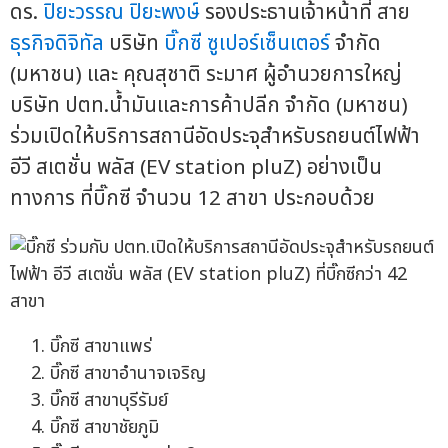
ดร.
ปิยะวรรณ ปิยะพงษ์
รองประธานเจ้าหน้าที่ สาย
ธุรกิจดิจิทัล
บริษัท
บิ๊กซี ซูเปอร์เซ็นเตอร์
จำกัด
(มหาชน) และ คุณสุชาติ ระมาศ ผู้อำนวยการใหญ่
บริษัท ปตท.น้ำมันและการค้าปลีก จำกัด (มหาชน)
ร่วมเปิดให้บริการสถานีอัดประจุสำหรับรถยนต์ไฟฟ้า
อีวี สเตชั่น พลัส (EV station pluZ) อย่างเป็น
ทางการ ที่บิ๊กซี จำนวน 12 สาขา ประกอบด้วย
บิ๊กซี สาขาแพร่
บิ๊กซี สาขาอำนาจเจริญ
บิ๊กซี สาขาบุรีรัมย์
บิ๊กซี สาขาชัยภูมิ