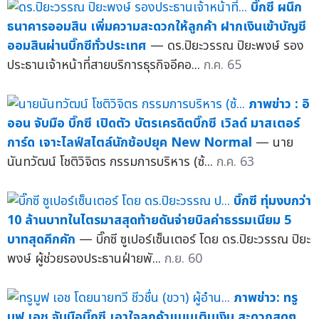
บิ๊กซี ผนึก
ธนาคารออมสิน เพิ่มความสะดวกให้ลูกค้า ฝากเงินเข้าบัญชี
ออมสินผ่านบิ๊กซีทั่วประเทศ
— ดร.ปิยะวรรณ ปิยะพงษ์ รอง
ประธานเจ้าหน้าที่สายบริการธุรกิจอีคอ...
ก.ค. 65
ภาพข่าว : อิ
ออน จับมือ บิ๊กซี เปิดตัว บัตรเครดิตบิ๊กซี เวิลด์ มาสเตอร์
การ์ด เจาะไลฟ์สไตล์นักช้อปยุค New Normal
— นาย
นันทวัฒน์ โชติวิจิตร กรรมการบริหาร (ซ้...
ก.ค. 63
บิ๊กซี ทุ่มงบกว่า
10 ล้านบาทในไตรมาสสุดท้ายดันจ่ายบิลค่าธรรมเนียม 5
บาทสุดคึกคัก
— บิ๊กซี ซูเปอร์เซ็นเตอร์ โดย ดร.ปิยะวรรณ ปิยะ
พงษ์ ผู้ช่วยรองประธานฝ่ายพั...
ก.ย. 60
ภาพข่าว: ทรู
มูฟ เอช จับมือบิ๊กซี เอาใจลูกค้าแบบเติมเงิน สะดวกสุดๆ