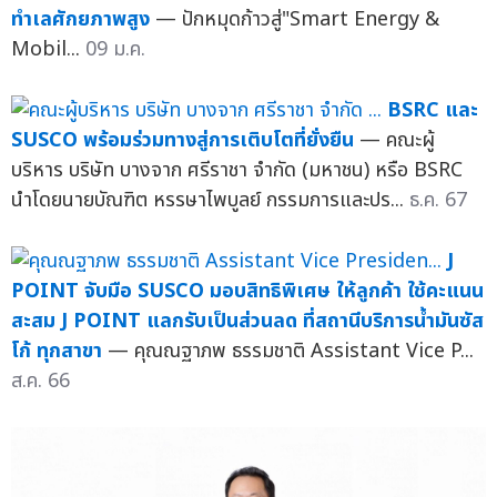
ทำเลศักยภาพสูง
— ปักหมุดก้าวสู่"Smart Energy &
Mobil...
09 ม.ค.
BSRC และ
SUSCO พร้อมร่วมทางสู่การเติบโตที่ยั่งยืน
— คณะผู้
บริหาร บริษัท บางจาก ศรีราชา จำกัด (มหาชน) หรือ BSRC
นำโดยนายบัณฑิต หรรษาไพบูลย์ กรรมการและปร...
ธ.ค. 67
J
POINT จับมือ SUSCO มอบสิทธิพิเศษ ให้ลูกค้า ใช้คะแนน
สะสม J POINT แลกรับเป็นส่วนลด ที่สถานีบริการน้ำมันซัส
โก้ ทุกสาขา
— คุณณฐาภพ ธรรมชาติ Assistant Vice P...
ส.ค. 66