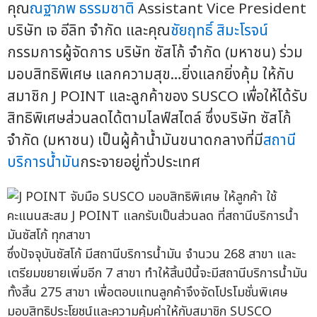
คุณ
ณฐาภพ ธรรมชาติ
Assistant Vice President
บริษัท เจ อีลิท จำกัด และคุณ
ชัยฤทธิ์ สิมะโรจน์
กรรมการผู้จัดการ บริษัท ซัสโก้ จำกัด (มหาชน) ร่วม
มอบสิทธิพิเศษ แลกความสุข…ยิ่งแลกยิ่งคุ้ม ให้กับ
สมาชิก J POINT และลูกค้าของ SUSCO เพื่อให้ได้รับ
สิทธิพิเศษส่วนลดได้ตามไลฟ์สไตล์ ซึ่งบริษัท ซัสโก้
จำกัด (มหาชน) เป็นผู้ค้าน้ำมันขนาดกลางที่มี
สถานี
บริการน้ำมัน
กระจายอยู่ทั่วประเทศ
ซึ่งปัจจุบันซัสโก้ มีสถานีบริการน้ำมัน จำนวน 268 สาขา และ
เตรียมขยายเพิ่มอีก 7 สาขา ทำให้สิ้นปีนี้จะมีสถานีบริการน้ำมัน
ทั้งสิ้น 275 สาขา เพื่อตอบแทนลูกค้าจึงจัดโปรโมชั่นพิเศษ
มอบสิทธิประโยชน์และความคุ้มค่าให้กับสมาชิก SUSCO