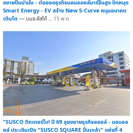
ขยายปั๊มน้ำมัน - ต่อยอดธุรกิจนอนออยล์มาร์จิ้นสูง ปักหมุด
Smart Energy - EV สร้าง New S-Curve หนุนอนาคต
เติบโต
— บมจ.ซัสโก้ ...
15 พ.ค.
"SUSCO ติดเทอร์โบ! ปี 69 ลุยขยายธุรกิจออยล์ - นอนออ
ยล์ ประเดิมเปิด "SUSCO SQUARE ปิ่นเกล้า" แห่งที่ 4