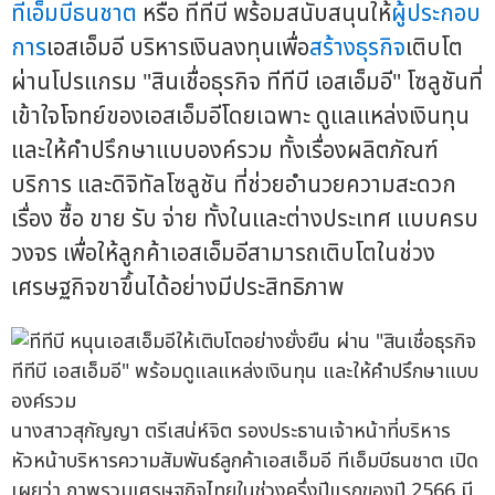
ทีเอ็มบีธนชาต
หรือ ทีทีบี พร้อมสนับสนุนให้
ผู้ประกอบ
การ
เอสเอ็มอี บริหารเงินลงทุนเพื่อ
สร้างธุรกิจ
เติบโต
ผ่านโปรแกรม "สินเชื่อธุรกิจ ทีทีบี เอสเอ็มอี" โซลูชันที่
เข้าใจโจทย์ของเอสเอ็มอีโดยเฉพาะ ดูแลแหล่งเงินทุน
และให้คำปรึกษาแบบองค์รวม ทั้งเรื่องผลิตภัณฑ์
บริการ และดิจิทัลโซลูชัน ที่ช่วยอำนวยความสะดวก
เรื่อง ซื้อ ขาย รับ จ่าย ทั้งในและต่างประเทศ แบบครบ
วงจร เพื่อให้ลูกค้าเอสเอ็มอีสามารถเติบโตในช่วง
เศรษฐกิจขาขึ้นได้อย่างมีประสิทธิภาพ
นางสาวสุกัญญา ตรีเสน่ห์จิต รองประธานเจ้าหน้าที่บริหาร
หัวหน้าบริหารความสัมพันธ์ลูกค้าเอสเอ็มอี ทีเอ็มบีธนชาต เปิด
เผยว่า ภาพรวมเศรษฐกิจไทยในช่วงครึ่งปีแรกของปี 2566 มี