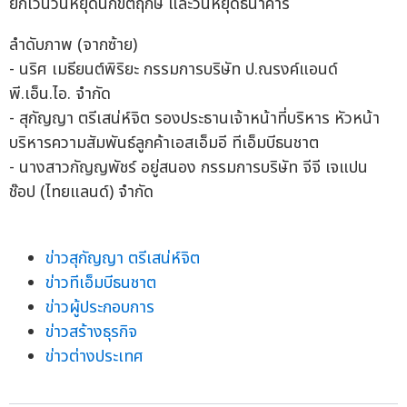
ยกเว้นวันหยุดนักขัตฤกษ์ และวันหยุดธนาคาร
ลำดับภาพ (จากซ้าย)
- นริศ เมธียนต์พิริยะ กรรมการบริษัท ป.ณรงค์แอนด์
พี.เอ็น.ไอ. จำกัด
- สุกัญญา ตรีเสน่ห์จิต รองประธานเจ้าหน้าที่บริหาร หัวหน้า
บริหารความสัมพันธ์ลูกค้าเอสเอ็มอี ทีเอ็มบีธนชาต
- นางสาวกัญญพัชร์ อยู่สนอง กรรมการบริษัท จีจี เจแปน
ช๊อป (ไทยแลนด์) จำกัด
ข่าวสุกัญญา ตรีเสน่ห์จิต
ข่าวทีเอ็มบีธนชาต
ข่าวผู้ประกอบการ
ข่าวสร้างธุรกิจ
ข่าวต่างประเทศ