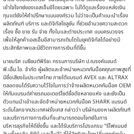
เข้าใจโจทย์ของเอสเอ็มอีโดยเฉพาะ ไม่ได้ดูแลเรื่องแหล่งเงิน
ทุนแต่ยังให้คำปรึกษาแบบองค์รวม ไม่ว่าจะเป็นคำแนะนำเรื่อง
ผลิตภัณฑ์ บริการ และดิจิทัลโซลูชัน ที่ช่วยอำนวยความสะดวก
เรื่อง ซื้อ ขาย รับ จ่าย ทั้งในและต่างประเทศ แบบครบวงจร
เพื่อให้ลูกค้าเอสเอ็มอีสามารถเติบโตในยุคดิจิทัลได้อย่างมี
ประสิทธิภาพและมีชีวิตทางการเงินที่ดีขึ้น
นายนริศ เมธียนต์พิริยะ กรรมการบริษัท ป.ณรงค์แอนด์
พี.เอ็น.ไอ. จำกัด ผู้ผลิตและจำหน่ายหมวกกันน็อคคุณภาพสูงที่
มีชื่อเสียงในประเทศไทย ภายใต้แบรนด์ AVEX และ ALTRAX
ตลอดจนได้รับความไว้ใจในการว่าจ้างผลิตหมวกกันน็อค OEM
ให้กับแบรนด์ค่ายรถมอเตอร์ไซด์ชื่อดังหลายแห่ง และยังเป็น
ตัวแทนนำเข้าและจัดจำหน่ายหมวกกันน็อค SHARK แบรนด์
ระดับโลกจากประเทศฝรั่งเศส กล่าวว่า บริษัทมองหาผลิตภัณฑ์
และบริการทางการเงินที่จะสามารถตอบโจทย์ในการ
บริหารธุรกิจให้ดียิ่งขึ้น และได้รับบริการโปรแกรม "รีไฟแนนซ์