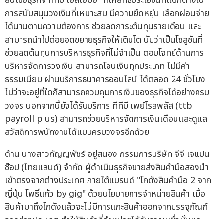
สินเชื่อธุรกิจ ทีทีบี เอสเอ็มอี" ที่ให้สิทธิประโยชน์ที่แตกต่างใน
การสนับสนุนวงเงินที่เหมาะสม มีความยืดหยุ่น เลือกผ่อนจ่าย
ได้นานตามความต้องการ ช่วยลดภาระต้นทุนรายเดือน และ
สามารถนำไปต่อยอดขยายธุรกิจให้เติบโต นับว่าเป็นโซลูชันที่
ช่วยลดต้นทุนการบริหารธุรกิจที่ไม่จำเป็น ตอบโจทย์ด้านการ
บริหารจัดการวงเงิน สามารถโอนเงินทุกประเภท ไม่มีค่า
ธรรมเนียม ผ่านบริการธนาคารออนไลน์ ได้ตลอด 24 ชั่วโมง
ไม่ว่าจะอยู่ที่ใดก็สามารถควบคุมการเงินของธุรกิจได้อย่างครบ
วงจร นอกจากนี้ยังได้รับบริการ ทีทีบี เพย์โรลพลัส (ttb
payroll plus) สามารถช่วยบริหารจัดการเงินเดือนและดูแล
สวัสดิการพนักงานได้แบบครบวงจรอีกด้วย
ด้าน นางสาวกัญญพัชร์ อยู่สนอง กรรมการบริษัท จีจี เจแปน
ช๊อป (ไทยแลนด์) จำกัด ผู้ดำเนินธุรกิจขายส่งสินค้ามือสองนำ
เข้าตรงจากต่างประเทศ ภายใต้แบรนด์ "โกดังสินค้ามือ 2 จาก
ญี่ปุ่น โพธิ์แก้ว by gig" ด้วยนโยบายการจำหน่ายสินค้า เมื่อ
สินค้ามาถึงโกดังแล้วจะไม่มีการแกะสินค้าออกจากบรรจุภัณฑ์