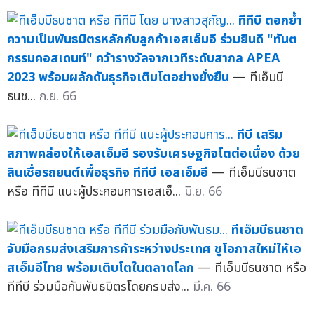
ทีทีบี ตอกย้ำ
ความเป็นพันธมิตรหลักกับลูกค้าเอสเอ็มอี ร่วมยินดี "ทันต
กรรมคอสเดนท์" คว้ารางวัลจากเวทีระดับสากล APEA
2023 พร้อมผลักดันธุรกิจเติบโตอย่างยั่งยืน
— ทีเอ็มบี
ธนช...
ก.ย. 66
ทีบี เสริม
สภาพคล่องให้เอสเอ็มอี รองรับเศรษฐกิจโตต่อเนื่อง ด้วย
สินเชื่อรถยนต์เพื่อธุรกิจ ทีทีบี เอสเอ็มอี
— ทีเอ็มบีธนชาต
หรือ ทีทีบี แนะผู้ประกอบการเอสเอ็...
มิ.ย. 66
ทีเอ็มบีธนชาต
จับมือกรมส่งเสริมการค้าระหว่างประเทศ ชูโอกาสใหม่ให้เอ
สเอ็มอีไทย พร้อมเติบโตในตลาดโลก
— ทีเอ็มบีธนชาต หรือ
ทีทีบี ร่วมมือกับพันธมิตรโดยกรมส่ง...
มี.ค. 66