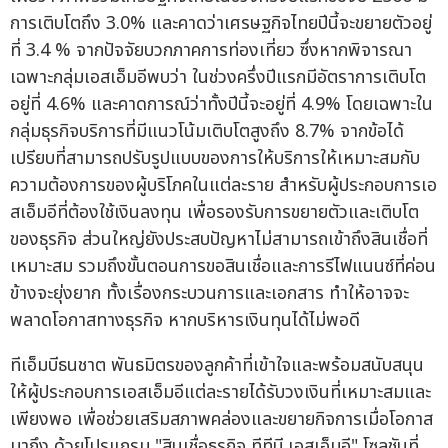
การเติบโตถึง 3.0% และคาดว่าเศรษฐกิจไทยปีนี้จะขยายตัวอยู่
ที่ 3.4 % จากปัจจัยบวกภาคการท่องเที่ยว ซึ่งหากพิจารณา
เฉพาะกลุ่มเอสเอ็มอีพบว่า ในช่วงครึ่งปีแรกมีอัตราการเติบโต
อยู่ที่ 4.6% และคาดการณ์ว่าทั้งปีนี้จะอยู่ที่ 4.9% โดยเฉพาะใน
กลุ่มธุรกิจบริการที่มีแนวโน้มเติบโตสูงถึง 8.7% จากข้อได้
เปรียบที่สามารถปรับรูปแบบของการให้บริการให้เหมาะสมกับ
ความต้องการของผู้บริโภคในแต่ละราย สำหรับผู้ประกอบการเอ
สเอ็มอีที่ต้องใช้เงินลงทุน เพื่อรองรับการขยายตัวและเติบโต
ของธุรกิจ ส่วนใหญ่ยังประสบปัญหาไม่สามารถเข้าถึงสินเชื่อที่
เหมาะสม รวมถึงขั้นตอนการขอสินเชื่อและการรีไฟแนนซ์ที่ค่อน
ข้างจะยุ่งยาก ทั้งเรื่องกระบวนการและเอกสาร ทำให้อาจจะ
พลาดโอกาสทางธุรกิจ หากบริหารเงินทุนได้ไม่พอดี
ทีเอ็มบีธนชาต พันธมิตรของลูกค้าที่เข้าใจและพร้อมสนับสนุน
ให้ผู้ประกอบการเอสเอ็มอีแต่ละรายได้รับวงเงินที่เหมาะสมและ
เพียงพอ เพื่อช่วยเสริมสภาพคล่องและขยายกิจการเมื่อโอกาส
มาถึง ด้วยโปรแกรม "สินเชื่อธุรกิจ ทีทีบี เอสเอ็มอี" โซลูชันที่