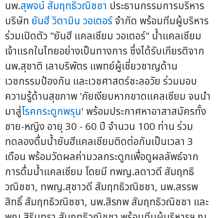
นพ.
สุพจน์ สัมฤทธิวณิชชา
ประธานกรรมการบริหาร
บริษัท
ยันฮี วิตามิน วอเตอร์
จำกัด พร้อมทีมผู้บริหาร
ร่วมเปิดตัว "ยันฮี แคลเซียม วอเตอร์" น้ำแคลเซียม
เจ้าแรกในไทยอย่างเป็นทางการ ซึ่งได้รับเกียรติจาก
นพ.สุชาติ เลาบริพัตร แพทย์ผู้เชี่ยวชาญด้าน
เวชกรรมป้องกัน และเวชศาสตร์ชะลอวัย ร่วมมอบ
ความรู้ด้านสุขภาพ 'ภัยเงียบหากขาดแคลเซียม จนนำ
มาสู่
โรคกระดูกพรุน
' พร้อมประกาศหาอาสาสมัครทั้ง
ชาย-หญิง อายุ 30 - 60 ปี จำนวน 100 ท่าน ร่วม
ทดลองดื่มน้ำยันฮีแคลเชียมติดต่อกันเป็นเวลา 3
เดือน พร้อมวัดผลค่ามวลกระดูกเพื่อดูผลลัพธ์จาก
การดื่มน้ำแคลเซียม โดยมี ทพญ.ลดาวดี สัมฤทธิ
วณิชชา, ทพญ.สุชาวดี สัมฤทธิวณิชชา, นพ.สรรพ
สิทธิ์ สัมฤทธิวณิชชา, นพ.สิรภพ สัมฤทธิวณิชชา และ
พญ.สิรินทรา สัมฤทธิวณิชชา พร้อมทีมผู้บริหารฯ ณ