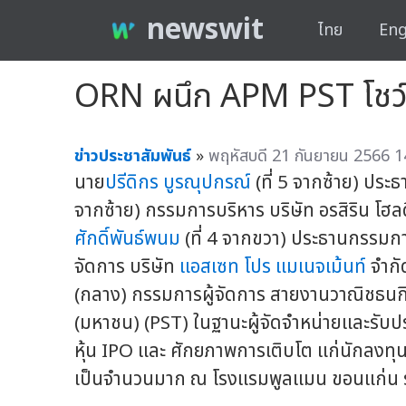
newswit
ไทย
Eng
ORN ผนึก APM PST โชว์ศ
ข่าวประชาสัมพันธ์
»
พฤหัสบดี 21 กันยายน 2566 1
นาย
ปรีดิกร บูรณุปกรณ์
(ที่ 5 จากซ้าย) ประธ
จากซ้าย) กรรมการบริหาร บริษัท อรสิริน โฮล
ศักดิ์พันธ์พนม
(ที่ 4 จากขวา) ประธานกรรมการ
จัดการ บริษัท
แอสเซท โปร แมเนจเม้นท์
จำกั
(กลาง) กรรมการผู้จัดการ สายงานวาณิชธนก
(มหาชน) (PST) ในฐานะผู้จัดจำหน่ายและรับ
หุ้น IPO และ ศักยภาพการเติบโต แก่นักลงทุน
เป็นจำนวนมาก ณ โรงแรมพูลแมน ขอนแก่น ร