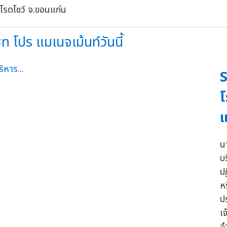
ท โปร แมเนจเม้นท์วันนี้
S
โ
แ
น
บ
ป
ห
ป
เ
จ