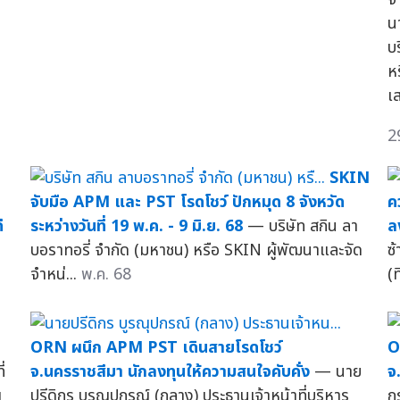
น
บ
ห
เ
2
SKIN
จับมือ APM และ PST โรดโชว์ ปักหมุด 8 จังหวัด
ค
ี
ระหว่างวันที่ 19 พ.ค. - 9 มิ.ย. 68
— บริษัท สกิน ลา
ล
บอราทอรี่ จำกัด (มหาชน) หรือ SKIN ผู้พัฒนาและจัด
ซ
จำหน่...
พ.ค. 68
(ท
ORN ผนึก APM PST เดินสายโรดโชว์
O
่
จ.นครราชสีมา นักลงทุนให้ความสนใจคับคั่ง
— นาย
จ
ุ
ปรีดิกร บูรณุปกรณ์ (กลาง) ประธานเจ้าหน้าที่บริหาร
ก