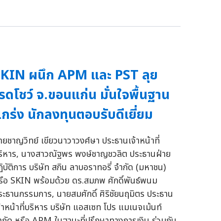
KIN ผนึก APM และ PST ลุย
รดโชว์ จ.ขอนแก่น มั่นใจพื้นฐาน
กร่ง นักลงทุนตอบรับดีเยี่ยม
ายชาญวิทย์ เขียวนาวาวงศ์ษา ประธานเจ้าหน้าที่
ริหาร, นางสาวณัฐพร พงษ์ชาญชวลิต ประธานฝ่าย
ฏิบัติการ บริษัท สกิน ลาบอราทอรี่ จำกัด (มหาชน)
รือ SKIN พร้อมด้วย ดร.สมภพ ศักดิ์พันธ์พนม
ระธานกรรมการ, นายสมศักดิ์ ศิริชัยนฤมิตร ประธาน
จ้าหน้าที่บริหาร บริษัท แอสเซท โปร แมเนจเม้นท์
ำกัด หรือ APM ในฐานะที่ปรึกษาทางการเงิน ร่วมกับ