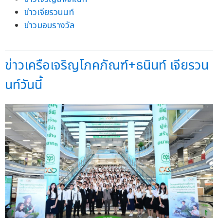
ข่าวเจียรวนนท์
ข่าวมอบรางวัล
ข่าวเครือเจริญโภคภัณฑ์+ธนินท์ เจียรวน
นท์วันนี้