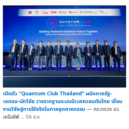
เปิดตัว "Quantum Club Thailand" ผนึกภาครัฐ-
เอกชน-นักวิจัย วางรากฐานระบบนิเวศควอนตัมไทย เชื่อม
งานวิจัยสู่การใช้จริงในภาคอุตสาหกรรม
— กระทรวง อว.
เครือซีพี ...
04 ส.ค.