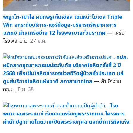
พญาไท-เปาโล ผนึกพรูเด็นเชียล เดินหน้าโมเดล Triple
Win ยกระดับบริการ-แชร์ข้อมูล-บริหารทรัพยากรการ
แพทย์ ผ่านเครือข่าย 12 โรงพยาบาลทั่วประเทศ
— เครือ
โรงพยาบา...
27 ม.ค.
คปภ.
ผนึกภาคอุตสาหกรรมประกันภัย บริจาคโลหิตครั้งที่ 2 ปี
2568 เพื่อเป็นโลหิตสำรองช่วยชีวิตผู้ป่วยทั่วประเทศ แก่
ศูนย์บริการโลหิตแห่งชาติ สภากาชาดไทย
— สำนักงาน
คณะ...
มิ.ย. 68
โรง
พยาบาลพระรามเก้ารับมอบเหรียญพระราชทาน โครงการ
ผ่าตัดปลูกถ่ายไตถวายเป็นพระราชกุศล ตอกย้ำภารกิจแห่ง
การให้เพื่อผู้ป่วยโรคไต
— โรงพยาบาลพระรามเก้าตอกย้ำ