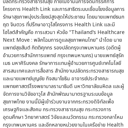
ปลัดกระทรวงสาธารณสุข ภายในงานมีการจัดนิทรรศการ
โครงการ Health Link และการสาธิตระบบเชื่อมโยงข้อมูลการ
รักษาสุขภาพมุ่งประโยชน์สูงสุดให้ประชาชน โดยนายแพทย์ธนก
ฤต จินตวร ที่ปรึกษาอาวุโสโครงการ Health Link และมี
ไฮไลต์สำคัญคือ การเสวนา หัวข้อ "Thailand's Healthcare
Next Move : พลิกโฉมการดูแลสุขภาพคนไทย" นำโดย นาย
แพทย์สุขสันต์ กิตติศุภกร รองปลัดกรุงเทพมหานคร (อดีตผู้
อำนวยการสำนักการแพทย์ กรุงเทพมหานคร) นายแพทย์สุรัค
เมธ มหาศิริมงคล รักษาการแทนผู้อำนวยการศูนย์เทคโนโลยี
สารสนเทศและการสื่อสาร สำนักงานปลัดกระทรวงสาธารณสุข
และนายแพทย์บุญชัย กิจสนาโยธิน อาจารย์ประจำคณะ
แพทยศาสตร์โรงพยาบาลรามาธิบดี มหาวิทยาลัยมหิดล และผู้
จัดการงานวิจัยอาวุโส สำนักพัฒนามาตรฐานระบบข้อมูล
สุขภาพไทย งานนี้มีผู้เข้าร่วมงานจากกระทรวงดิจิทัลเพื่อ
เศรษฐกิจและสังคม กระทรวงสาธารณสุข กระทรวงการ
อุดมศึกษา วิทยาศาสตร์ วิจัยและนวัตกรรม กระทรวงกลาโหม
กรุงเทพมหานคร และอีกหลายหน่วยงานในเครือข่าย Health