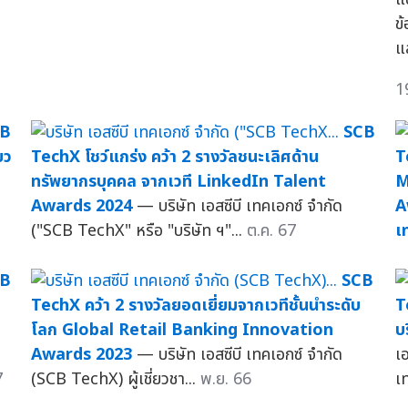
ข
แ
1
CB
SCB
ยว
TechX โชว์แกร่ง คว้า 2 รางวัลชนะเลิศด้าน
T
ก
ทรัพยากรบุคคล จากเวที LinkedIn Talent
M
Awards 2024
— บริษัท เอสซีบี เทคเอกซ์ จำกัด
A
("SCB TechX" หรือ "บริษัท ฯ"...
ต.ค. 67
เ
CB
SCB
TechX คว้า 2 รางวัลยอดเยี่ยมจากเวทีชั้นนำระดับ
T
โลก Global Retail Banking Innovation
บ
Awards 2023
— บริษัท เอสซีบี เทคเอกซ์ จำกัด
เ
7
(SCB TechX) ผู้เชี่ยวชา...
พ.ย. 66
เท