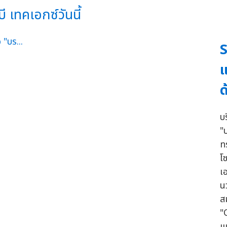
ี เทคเอกซ์วันนี้
S
แ
ด
บ
"บ
ท
โ
เ
น
สม
"
แ