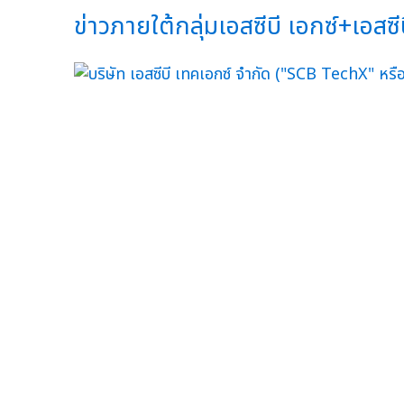
ข่าวภายใต้กลุ่มเอสซีบี เอกซ์+เอสซีบ