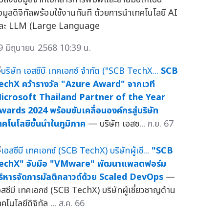
้อมูลดิจิทัลพร้อมใช้งานทันที ด้วยการนำเทคโนโลยี AI
ละ LLM (Large Language
9 มิถุนายน 2568 10:39 น.
SCB
echX คว้ารางวัล "Azure Award" จากเวที
icrosoft Thailand Partner of the Year
wards 2024 พร้อมขับเคลื่อนองค์กรสู่บริษัท
ทคโนโลยีชั้นนำในภูมิภาค
— บริษัท เอสซ...
ก.ย. 67
"SCB
echX" จับมือ "VMware" พัฒนาแพลตฟอร์ม
ริหารจัดการมัลติคลาวด์ด้วย Scaled DevOps
—
อสซีบี เทคเอกซ์ (SCB TechX) บริษัทผู้เชี่ยวชาญด้าน
คโนโลยีดิจิทัล ...
ส.ค. 66