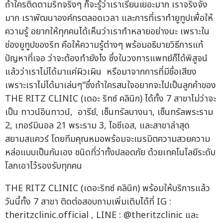
ถ้าใครติดตามริทจริงๆ ก็จะรู้ว่าเราเรียนเยอะมาก เราจริงจัง
มาก เราพัฒนาองค์กรตลอดเวลา และการที่เราทำยูทูปเพื่อให้
ความรู้ อยากให้ทุกคนได้เห็นว่าเราทำหลายอย่างนะ เพราะใน
ช่องยูทูปของริท คือให้ความรู้ต่างๆ พร้อมอธิบายวิธีการแก้
ปัญหาที่เจอ ว่าจะต้องทำยังไง ซึ่งในวงการแพทย์ก็ได้พิสูจน์
แล้วว่าเราไม่ได้มาแค่ผิวเผิน หรือมาจากการที่มีชื่อเสียง
เพราะเราไม่ได้มาเล่นๆ"ซึ่งถ้าใครสนใจอยากจะไปเป็นลูกค้าของ
THE RITZ CLINIC (เดอะ ริทซ์ คลินิก) ได้ทั้ง 7 สาขาไม่ว่าจะ
เป็น ทาวน์อินทาวน์, อารีย์, เซ็นทรัลบางนา, เซ็นทรัลพระราม
2, เทอร์มินอล 21 พระราม 3, ไอซีเอส, และสาขาล่าสุด
สยามสแควร์ โดยทีมคุณหมอพร้อมจะเนรมิตความสวยความ
หล่อแบบเป็นกันเอง ชนิดที่ว่าทั้งปลอดภัย ด้วยเทคโนโลยีระดับ
โลกเอาไว้รองรับทุกคน
THE RITZ CLINIC (เดอะริทซ์ คลินิก) พร้อมให้บริการแล้ว
วันนี้ทั้ง 7 สาขา ติดต่อสอบถามเพิ่มเติมได้ที่ IG :
theritzclinic.official , LINE : @theritzclinic และ