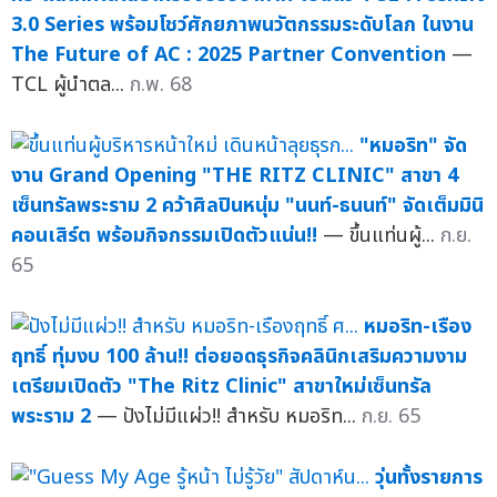
3.0 Series พร้อมโชว์ศักยภาพนวัตกรรมระดับโลก ในงาน
The Future of AC : 2025 Partner Convention
—
TCL ผู้นำตล...
ก.พ. 68
"หมอริท" จัด
งาน Grand Opening "THE RITZ CLINIC" สาขา 4
เซ็นทรัลพระราม 2 คว้าศิลปินหนุ่ม "นนท์-ธนนท์" จัดเต็มมินิ
คอนเสิร์ต พร้อมกิจกรรมเปิดตัวแน่น!!
— ขึ้นแท่นผู้...
ก.ย.
65
หมอริท-เรือง
ฤทธิ์ ทุ่มงบ 100 ล้าน!! ต่อยอดธุรกิจคลินิกเสริมความงาม
เตรียมเปิดตัว "The Ritz Clinic" สาขาใหม่เซ็นทรัล
พระราม 2
— ปังไม่มีแผ่ว!! สำหรับ หมอริท...
ก.ย. 65
วุ่นทั้งรายการ