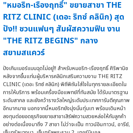
"หมอริท-เรืองฤทธิ์" ขยายสาขา THE
RITZ CLINIC (เดอะ ริทซ์ คลินิก) สุด
ปัง!! ชวนแฟนๆ สัมผัสความฟิน งาน
"THE RITZ BEGINS" กลาง
สยามสแควร์
ปังเกินเบอร์แบบฉุดไม่อยู่!! สำหรับหมอริท-เรืองฤทธิ์ ศิริพานิช
หลังจากขึ้นแท่นผู้บริหารคลินิกเสริมความงาม THE RITZ
CLINIC (เดอะ ริทซ์ คลินิก) พิถีพิถันใส่ใจในทุกรายละเอียดใน
การให้บริการ พร้อมเครื่องมือแพทย์ที่ทันสมัย ได้รับมาตรฐาน
ระดับสากล และยังคว้ารางวัลใหญ่ระดับประเทศการันตีคุณภาพ
อีกมากมาย นอกจากนี้หมอริทยังมุ่งมั่นทุ่มเท พร้อมเดินหน้า
ลงทุนต่อยอดธุรกิจขยายสาขาเสิร์ฟความสวยหล่อให้กับลูกค้า
อย่างต่อเนื่องมาถึง 7 สาขา ไม่ว่าจะเป็น ทาวน์อินทาวน์, อารีย์,
เซ็นทรัลบางนา, เซ็นทรัลพระราม 2, เทอร์มินอล