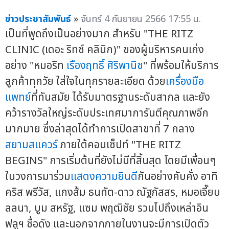
ข่าวประชาสัมพันธ์
»
จันทร์ 4 กันยายน 2566 17:55 น.
เป็นที่พูดถึงเป็นอย่างมาก สำหรับ "THE RITZ
CLINIC (เดอะ ริทซ์ คลินิก)" ของผู้บริหารคนเก่ง
อย่าง "หมอริท
เรืองฤทธิ์ ศิริพานิช
" ที่พร้อมให้บริการ
ลูกค้าทุกวัย ใส่ใจในทุกรายละเอียด ด้วย
เครื่องมือ
แพทย์
ที่ทันสมัย ได้รับมาตรฐานระดับสากล และยัง
คว้ารางวัลใหญ่ระดับประเทศมาการันตีคุณภาพอีก
มากมาย ซึ่งล่าสุดได้ทำการเปิดสาขาที่ 7 กลาง
สยามสแควร์
ภายใต้คอนเซ็ปท์ "THE RITZ
BEGINS" การเริ่มต้นที่ยังไม่มีที่สิ้นสุด โดยมีเพื่อนๆ
ในวงการมาร่วม
แสดงความยินดี
กันอย่างคับคั่ง อาทิ
คริส พรีวัส, แกงส้ม ธนทัต-ดาว ณัฐภัสสร, หมอเจี๊ยบ
ลลนา, บูม สหรัฐ, แซม พฤฒิชัย รวมไปถึงเหล่าอิน
ฟลูฯ ชื่อดัง และนอกจากภายในงานจะมีการเปิดตัว