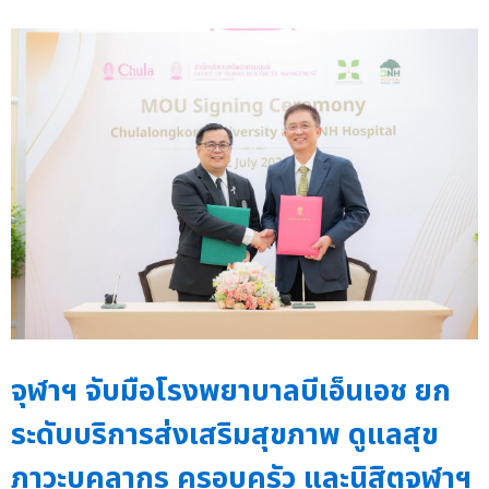
จุฬาฯ จับมือโรงพยาบาลบีเอ็นเอช ยก
ระดับบริการส่งเสริมสุขภาพ ดูแลสุข
ภาวะบุคลากร ครอบครัว และนิสิตจุฬาฯ