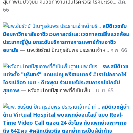
สุขภาพในปัจจุบัน คนวัยทำงานเป็นโรคหัวใจ โรคมะเร็ง...
ส.ค.
66
สมิติเวชจับ
มือมหาวิทยาลัยอาชีวเวชศาสตร์และเวชศาสตร์สิ่งแวดล้อม
ประเทศญี่ปุ่น ยกระดับบริการทางการแพทย์ด้านอาชีว
อนามัย
— นพ.ชัยรัตน์ ปัณฑุรอัมพร ประธานเจ้าห...
ก.พ. 66
รพ.สมิติเวช
แต่งตั้ง "บุรินทร์" แคมเปญ พรีเซนเตอร์ #เราไม่อยากให้
ใครเปลือง เนย - ดีเจพุฒ ร่วมแชร์ประสบการณ์เช็กอัป
สุขภาพ
— หวังคนไทยมีสุขภาพที่ดีเป็นพื้น...
เม.ย. 65
สมิติเวชผู้นำ
ด้าน Virtual Hospital พบแพทย์ออนไลน์ แบบ Real-
Time Video Call ตลอด 24 ชั่วโมง กับแพทย์เฉพาะทาง
ถึง 642 คน #คลิกเดียวถึง ตอกย้ำการเป็นผู้นำด้าน