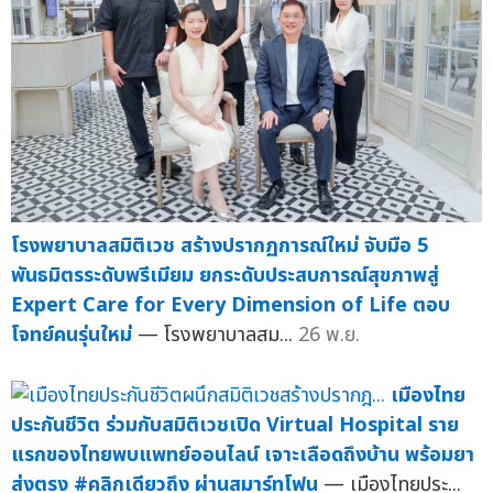
โรงพยาบาลสมิติเวช สร้างปรากฏการณ์ใหม่ จับมือ 5
พันธมิตรระดับพรีเมียม ยกระดับประสบการณ์สุขภาพสู่
Expert Care for Every Dimension of Life ตอบ
โจทย์คนรุ่นใหม่
— โรงพยาบาลสม...
26 พ.ย.
เมืองไทย
ประกันชีวิต ร่วมกับสมิติเวชเปิด Virtual Hospital ราย
แรกของไทยพบแพทย์ออนไลน์ เจาะเลือดถึงบ้าน พร้อมยา
ส่งตรง #คลิกเดียวถึง ผ่านสมาร์ทโฟน
— เมืองไทยประ...