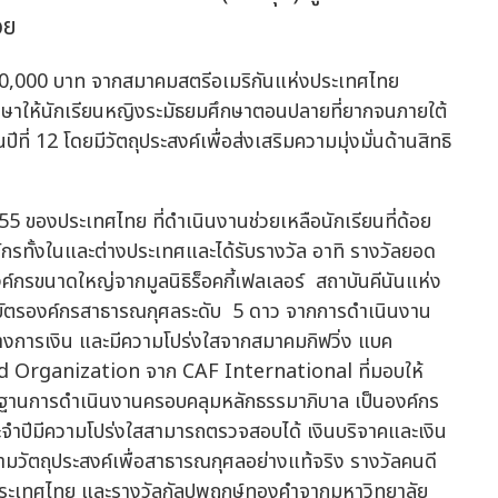
วย
ษาให้นักเรียนหญิงระมัธยมศึกษาตอนปลายที่ยากจนภายใต้
ที่ 12 โดยมีวัตถุประสงค์เพื่อส่งเสริมความมุ่งมั่นด้านสิทธิ
55 ของประเทศไทย ที่ดำเนินงานช่วยเหลือนักเรียนที่ด้อย
์กรทั้งในและต่างประเทศและได้รับรางวัล อาทิ รางวัลยอด
กรขนาดใหญ่จากมูลนิธิร็อคกี้เฟลเลอร์ สถาบันคีนันแห่ง
นียบัตรองค์กรสาธารณกุศลระดับ 5 ดาว จากการดำเนินงาน
างการเงิน และมีความโปร่งใสจากสมาคมกิฟวิ่ง แบค
d Organization จาก CAF International ที่มอบให้
ฐานการดำเนินงานครอบคลุมหลักธรรมาภิบาล เป็นองค์กร
จำปีมีความโปร่งใสสามารถตรวจสอบได้ เงินบริจาคและเงิน
ตามวัตถุประสงค์เพื่อสาธารณกุศลอย่างแท้จริง รางวัลคนดี
ะเทศไทย และรางวัลกัลปพฤกษ์ทองคำจากมหาวิทยาลัย