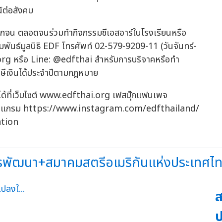
์ต่อสังคม
นยากจน ตลอดจนร่วมทำกิจกรรมซีเอสอาร์ในโรงเรียนหรือ
ัมพันธ์มูลนิธิ EDF โทรศัพท์ 02-579-9209-11 (วันจันทร์-
org
หรือ Line: @edfthai สำหรับการบริจาคหรือทำ
ษีเงินได้ประจำปีตามกฎหมาย
ด้ที่เว็บไซต์ www.edfthai.org เฟสบุ๊กแฟนเพจ
าแกรม https://www.instagram.com/edfthailand/
ation
ารพัฒนา+สมาคมสตรีอเมริกันแห่งประเทศไทย
ส
ป