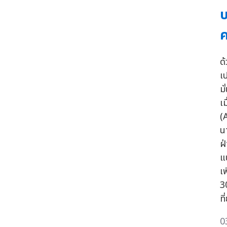
บ
ด
เ
ม
เ
(
น
ฝ
แ
เ
3
ท
0