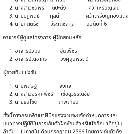
นางสาวชนพร ติปะตึง คว้าเหรียญเงิน
นายปฏิพันธ์ กุลดี คว้าเหรียญทองแดง
นายกิตติธัช วีระเดชลิกุล อันดับที่ 6
อาจารย์ผู้ดูแลโครงการ ผู้ฝึกสอนหลัก
อาจารย์วิมล อุ่นเพ็ชร
อาจารย์ณิชากร วงศฺสุนพรัตน์
ผู้ช่วยทีมแข่งขัน
นายพสิษฐ์ จงกิจ
นางสาวอรศศิพัชร์ เชื้อสุวรรณชัย
นายธนโชติ เทพเทียน
ทั้งนี้ทางกรมพัฒนาฝีมือแรงงานจะแจ้งกำหนดการและ
แนวทางปฏิบัติในการเก็บตัวฝึกซ้อมสำหรับนักศึกษาที่อยู่ใน
ลำดับ 1 ในภายในเดือนกรกฎาคม 2566 โดยการเก็บตัวดัง