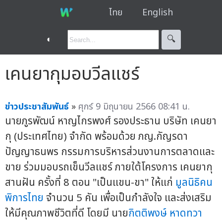
ไทย
English
◐
🔍︎
เคนยากุมอบวีลแชร์
ข่าวประชาสัมพันธ์
»
ศุกร์ 9 มิถุนายน 2566 08:41 น.
นายภูรพัฒน์ หาญไกรพงศ์ รองประธาน บริษัท เคนยา
กุ (ประเทศไทย) จำกัด พร้อมด้วย ภญ.กัญรดา
ปัญญาธนพร กรรมการบริหารส่วนงานการตลาดและ
ขาย ร่วมมอบรถเข็นวีลแชร์ ภายใต้โครงการ เคนยากุ
สานฝัน ครั้งที่ 8 ตอน "เป็นแขน-ขา" ให้แก่
มูลนิธิคน
พิการไทย
จำนวน 5 คัน เพื่อเป็นกำลังใจ และส่งเสริม
ให้มีคุณภาพชีวิตที่ดี โดยมี นาย
กิตติพงษ์ หาดทวา