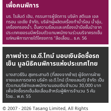
เพื่อคนพิการ
มร. โรลันด์ เฮิน, กรรมการผู้จัดการ บริษัท สตีเบล เอล
ทรอน เอเชีย จำกัด, บริษัทผู้ผลิตเครื่องทำน้ำร้อน น้ำอุ่น,
เครื่องกรองน้ำ, ปั๊มความร้อนและเครื่องเป่ามือชั้นนำจาก
ประเทศเยอรมนีพร้อมตัวแทนพนักงานร่วมบริจาครถเข็น
แก่คนพิการภายใต้โครงการ “ล้อเลื่อน...
ธ.ค. 56
ภาพข่าว: เอ.ดี.ไทม์ มอบเงินจัดซื้อรถ
เข็น มูลนิธิคนพิการแห่งประเทศไทย
นางสาวธีริน สุขกระสานติ (ที่สองจากซ้าย) ผู้จัดการฝ่าย
ขายและการตลาด บริษัท เอ.ดี.ไทม์ (ไทยแลนด์) จำกัด เป็น
ตัวแทนบริษัทและพนักงานมอบเงินจำนวน 30,000 บาท
เพื่อจัดซื้อรถเข็นล้อเลื่อนสำหรับผู้พิการจำนวน 5 คัน
โดย...
พ.ค. 55
© 2007 - 2026 Tasang Limited, All Rights