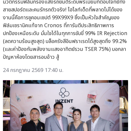
นวัตกรรมฟิล์มกรองแสงรถยนต์ระดับพรีเมียมที่ตอบโจทย์ทั้ง
สายสปอร์ตและคนรักรถตัวจริง! ไฮไลท์เด็ดที่พลาดไม่ได้ของ
งานนี้คือการชูคอนเซปต์ 99X99X9 ซึ่งเป็นหัวใจสำคัญของ
ฟิล์มเซรามิคแท้จาก Cronos ที่การันตีประสิทธิภาพการ
ปกป้องเหนือระดับ มั่นใจได้ในทุกการขับขี่ 99% IR Rejection
(ลดความร้อนสูงสุด) บล็อครังสีอินฟราเรดได้สูงสุดถึง 99.2%
(และค่าป้องกันพลังงานแสงอาทิตย์รวม TSER 75%) บอกลา
ปัญหาห้องโดยสารอบอ้าว สู้
24 กรกฎาคม 2569 17:40 น.