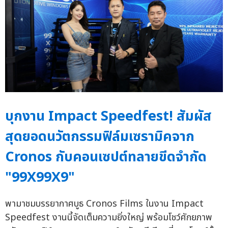
บุกงาน Impact Speedfest! สัมผัส
สุดยอดนวัตกรรมฟิล์มเซรามิคจาก
Cronos กับคอนเซปต์ทลายขีดจำกัด
"99X99X9"
พามาชมบรรยากาศบูธ Cronos Films ในงาน Impact
Speedfest งานนี้จัดเต็มความยิ่งใหญ่ พร้อมโชว์ศักยภาพ