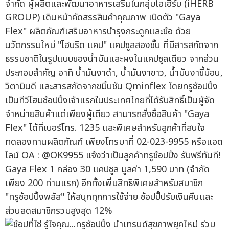
จำกัด ผู้ผลิตและพัฒนาอาหารเสริมในกลุ่มไอเฮิร์บ (iHERB
GROUP) เดินหน้าคัดสรรสินค้าคุณภาพ เปิดตัว "Gaya
Flex" ผลิตภัณฑ์เสริมอาหารบำรุงกระดูกและข้อ ด้วย
นวัตกรรมใหม่ "ไฮบริด แคป" แคปซูลสองชั้น ที่มีสารสกัดจาก
ธรรมชาติในรูปแบบของน้ำมันและผงในแคปซูลเดียว จากส่วน
ประกอบสำคัญ อาทิ น้ำมันงาดำ, น้ำมันงาขาว, น้ำมันงาขี้ม้อน,
วิตามินดี และสารสกัดจากขมิ้นชัน Qminflex โดยทรูช้อปปิ้ง
เป็นทีวีโฮมช้อปปิ้งเจ้าแรกในประเทศไทยที่ได้รับสิทธิ์เป็นผู้จัด
จำหน่ายสินค้าแต่เพียงผู้เดียว สามารถสั่งซื้อสินค้า "Gaya
Flex" ได้ที่เบอร์โทร. 1235 และพิเศษสำหรับลูกค้าที่สนใจ
ทดลองทานผลิตภัณฑ์ เพียงโทรมาที่ 02-023-9955 หรือแอด
ไลน์ OA : @OK9955 แจ้งว่าเป็นลูกค้าทรูช้อปปิ้ง รับฟรีทันที!
Gaya Flex 1 กล่อง 30 แคปซูล มูลค่า 1,590 บาท (จำกัด
เพียง 200 ท่านแรก) อีกทั้งเพิ่มสิทธิพิเศษสำหรับสมาชิก
"ทรูช้อปปิ้งพลัส" ให้สนุกทุกการใช้จ่าย ช้อปปั๊ปรับเงินคืนและ
ส่วนลดสมาชิกรวมสูงสุด 12%