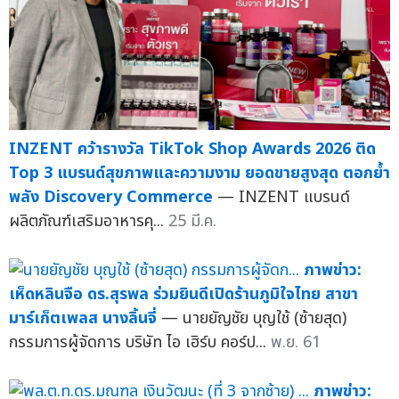
INZENT คว้ารางวัล TikTok Shop Awards 2026 ติด
Top 3 แบรนด์สุขภาพและความงาม ยอดขายสูงสุด ตอกย้ำ
พลัง Discovery Commerce
— INZENT แบรนด์
ผลิตภัณฑ์เสริมอาหารคุ...
25 มี.ค.
ภาพข่าว:
เห็ดหลินจือ ดร.สุรพล ร่วมยินดีเปิดร้านภูมิใจไทย สาขา
มาร์เก็ตเพลส นางลิ้นจี่
— นายยัญชัย บุญใช้ (ซ้ายสุด)
กรรมการผู้จัดการ บริษัท ไอ เฮิร์บ คอร์ป...
พ.ย. 61
ภาพข่าว: