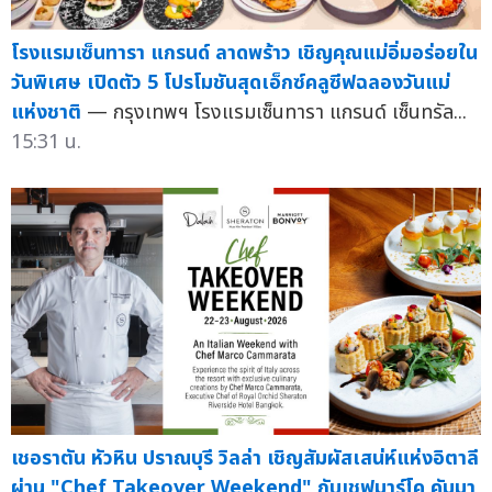
โรงแรมเซ็นทารา แกรนด์ ลาดพร้าว เชิญคุณแม่อิ่มอร่อยใน
วันพิเศษ เปิดตัว 5 โปรโมชันสุดเอ็กซ์คลูซีฟฉลองวันแม่
แห่งชาติ
— กรุงเทพฯ โรงแรมเซ็นทารา แกรนด์ เซ็นทรัล...
15:31 น.
เชอราตัน หัวหิน ปราณบุรี วิลล่า เชิญสัมผัสเสน่ห์แห่งอิตาลี
ผ่าน "Chef Takeover Weekend" กับเชฟมาร์โค คัมมา