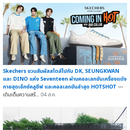
Skechers ชวนสัมผัสสไตล์ไปกับ DK, SEUNGKWAN
และ DINO แห่ง Seventeen ผ่านคอลเลกชันเครื่องแต่ง
กายสุดเอ็กซ์คลูซีฟ และคอลเลกชันล่าสุด HOTSHOT
—
เติมเต็มความสร้...
04 ส.ค.