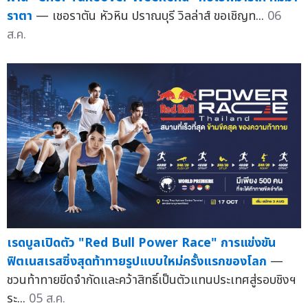
ราตา
— เชอราตัน หัวหิน ปราณบุรี วิลล่าส์ ขอเชิญท...
06
ส.ค.
เรดบูลเปิดตัว "Red Bull Power Race" การแข่งขัน
ฟิตเนสเรสซิ่งสุดท้าทายรูปแบบใหม่ครั้งแรกของโลก
—
ชวนท้าทายขีดจำกัดและคว้าสิทธิ์เป็นตัวแทนประเทศสู่รอบชิงฯ
ระ...
05 ส.ค.