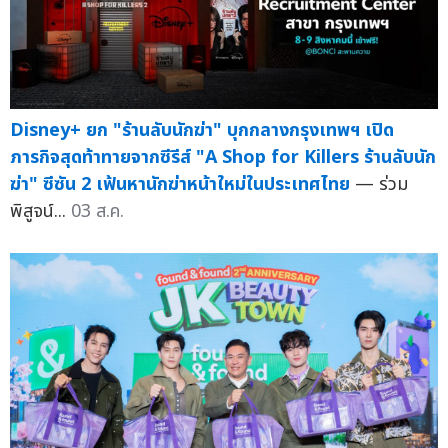
Disney+ ยก "ร้านลับนักฆ่า" บุกกลางกรุงเทพฯ เปิด
ภารกิจสุดท้าทายจากซีรีส์ "A Shop for Killers ร้านลับนัก
ฆ่า" ซีซัน 2 เฟ้นหานักฆ่าหน้าใหม่ในประเทศไทย
— ร่วม
พิสูจน์...
03 ส.ค.