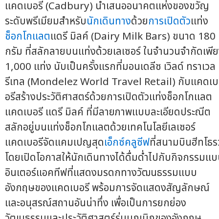
แคดเบอรี (Cadbury) นำเสนออนาคตแห่งของขวัญ
ระดับพรีเมียมสำหรับ
นักเดินทาง
ด้วย
การเปิดตัว
แท่ง
ช็อกโกแลต
แดรี มิลค์ (Dairy Milk Bars) ขนาด 180
กรัม ที่สลักลายบนแท่งด้วยเลเซอร์ ในจำนวนจำกัดเพี
1,000 แท่ง นับเป็นครั้งแรกที่มอนเดลีซ เวิลด์ ทราเวล
รีเทล (Mondelez World Travel Retail) กับแคดเบ
อรีสร้างประวัติศาสตร์ด้วยการเปิดตัวแท่งช็อกโกแลต
แคดเบอรี แดรี มิลค์ ที่มีลายภาพแบบละเอียดประณีต
สลักอยู่บนแท่งช็อกโกแลตด้วยเทคโนโลยีเลเซอร์
แคดเบอรีจัดแคมเปญสุด
เอ็กซ์คลูซีฟ
ที่สนามบินฮีทโธรว
โดยเปิดโอกาสให้นักเดินทางได้ดื่มด่ำไปกับกิจกรรมแ
อินเตอร์แอคทีฟที่แสดงมรดกทางวัฒนธรรมแบบ
อังกฤษของแคดเบอรี พร้อมการจัดแสดงสัญลักษณ์
และอนุสรณ์สถานอันน่าทึ่ง เพื่อเป็นการยกย่อง
วัฒนธรรมและประวัติศาสตร์รุ่นบุกเบิกของอังกฤษ