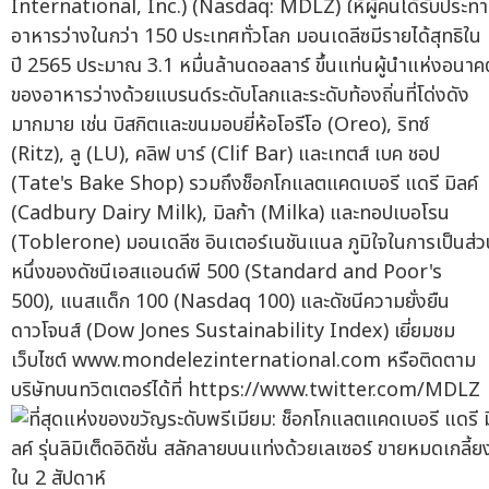
International, Inc.) (Nasdaq: MDLZ) ให้ผู้คนได้รับประท
อาหารว่างในกว่า 150 ประเทศทั่วโลก มอนเดลีซมีรายได้สุทธิใน
ปี 2565 ประมาณ 3.1 หมื่นล้านดอลลาร์ ขึ้นแท่นผู้นำแห่งอนาค
ของอาหารว่างด้วยแบรนด์ระดับโลกและระดับท้องถิ่นที่โด่งดัง
มากมาย เช่น บิสกิตและขนมอบยี่ห้อโอรีโอ (Oreo), ริทซ์
(Ritz), ลู (LU), คลิฟ บาร์ (Clif Bar) และเทตส์ เบค ชอป
(Tate's Bake Shop) รวมถึงช็อกโกแลตแคดเบอรี แดรี มิลค์
(Cadbury Dairy Milk), มิลก้า (Milka) และทอปเบอโรน
(Toblerone) มอนเดลีซ อินเตอร์เนชันแนล ภูมิใจในการเป็นส่
หนึ่งของดัชนีเอสแอนด์พี 500 (Standard and Poor's
500), แนสแด็ก 100 (Nasdaq 100) และดัชนีความยั่งยืน
ดาวโจนส์ (Dow Jones Sustainability Index) เยี่ยมชม
เว็บไซต์ www.mondelezinternational.com หรือติดตาม
บริษัทบนทวิตเตอร์ได้ที่ https://www.twitter.com/MDLZ