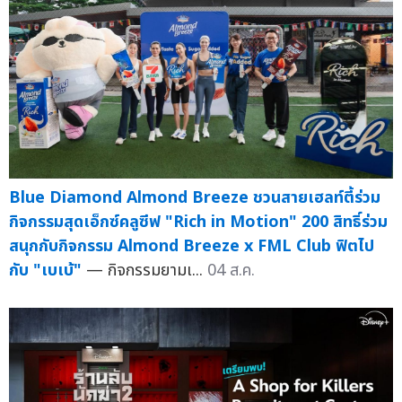
Blue Diamond Almond Breeze ชวนสายเฮลท์ตี้ร่วม
กิจกรรมสุดเอ็กซ์คลูซีฟ "Rich in Motion" 200 สิทธิ์ร่วม
สนุกกับกิจกรรม Almond Breeze x FML Club ฟิตไป
กับ "เบเบ้"
— กิจกรรมยามเ...
04 ส.ค.