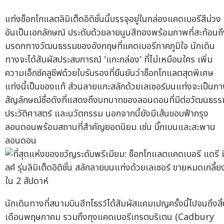
แท่งช็อกโกแลตลิมิเต็ดอิดิชั่นนี้บรรจุอยู่ในกล่องแคดเบอรีสีม่วง
อันเป็นเอกลักษณ์ ประดับด้วยลายนูนสีทองพร้อมภาพที่สะท้อนถ
มรดกทางวัฒนธรรมของอังกฤษที่แคดเบอรีภาคภูมิใจ นักเดิน
ทางจะได้สัมผัสประสบการณ์ 'แกะกล่อง' ที่ไม่เหมือนใคร เพิ่ม
ความเอ็กซ์คลูซีฟด้วยใบรับรองที่ยืนยันว่าช็อกโกแลตสุดพิเศษ
แท่งนี้เป็นของแท้ ส่วนลายแกะสลักด้วยเลเซอร์บนแท่งจะเป็นภ
สัญลักษณ์ชื่อดังที่แสดงถึงบทบาทของลอนดอนที่มีต่อวัฒนธรร
ประวัติศาสตร์ และนวัตกรรม นอกจากนี้ยังมีเส้นขอบฟ้ากรุง
ลอนดอนพร้อมสถานที่สำคัญยอดนิยม เช่น บิ๊กเบนและสะพาน
ลอนดอน
นักเดินทางที่สนามบินฮีทโธรว์ได้สัมผัสแคมเปญครั้งนี้ไปจนถึงสิ
เดือนพฤษภาคม รวมถึงถุงแคดเบอรีเกรตบริเตน (Cadbury