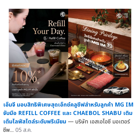
เอ็มจี มอบสิทธิพิเศษสุดเอ็กซ์คลูซีฟสำหรับลูกค้า MG IM
จับมือ REFILL COFFEE และ CHAEBOL SHABU เติม
เต็มไลฟ์สไตล์ระดับพรีเมียม
— บริษัท เอสเอไอซี มอเตอร์
ซีพ...
05 ส.ค.