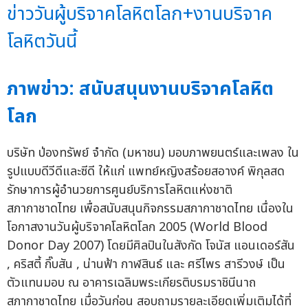
ข่าววันผู้บริจาคโลหิตโลก+งานบริจาค
โลหิตวันนี้
ภาพข่าว: สนับสนุนงานบริจาคโลหิต
โลก
บริษัท ป่องทรัพย์ จำกัด (มหาชน) มอบภาพยนตร์และเพลง ใน
รูปแบบดีวีดีและซีดี ให้แก่ แพทย์หญิงสร้อยสอางค์ พิกุลสด
รักษาการผู้อำนวยการศูนย์บริการโลหิตแห่งชาติ
สภากาชาดไทย เพื่อสนับสนุนกิจกรรมสภากาชาดไทย เนื่องใน
โอกาสงานวันผู้บริจาคโลหิตโลก 2005 (World Blood
Donor Day 2007) โดยมีศิลปินในสังกัด โจนัส แอนเดอร์สัน
, คริสตี้ กิ๊บสัน , น่านฟ้า กาฬสินธ์ และ ศรีไพร สารีวงษ์ เป็น
ตัวแทนมอบ ณ อาคารเฉลิมพระเกียรติบรมราชินีนาถ
สภากาชาดไทย เมื่อวันก่อน สอบถามรายละเอียดเพิ่มเติมได้ที่