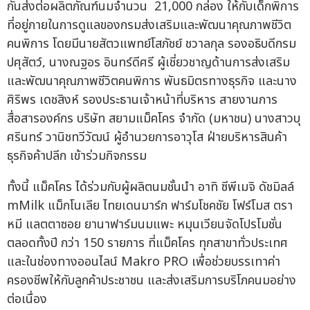
กันส่งต่อผลิตภัณฑ์นมจำนวน 21,000 กล่อง ให้กับเด็กพิการ
ที่อยู่ภายในการดูแลของกรมส่งเสริมและพัฒนาคุณภาพชีวิต
คนพิการ โดยมีนายสัตวแพทย์โสภัชย์ ชวาลกุล รองอธิบดีกรม
ปศุสัตว์, นางณฐอร อินทร์ดีศรี ผู้เชี่ยวชาญด้านการส่งเสริม
และพัฒนาคุณภาพชีวิตคนพิการ พันธมิตรทางธุรกิจ และนาง
ศิริพร เดชสิงห์ รองประธานเจ้าหน้าที่บริหาร สายงานการ
สื่อสารองค์กร บริษัท สยามแม็คโคร จำกัด (มหาชน) นางสาวบุ
ศรินทร์ วานิชทวีวัฒน์ ผู้อำนวยการอาวุโส ฝ่ายบริหารสินค้า
ธุรกิจค้าปลีก เข้าร่วมกิจกรรม
ทั้งนี้ แม็คโคร ได้ร่วมกับผู้ผลิตนมชั้นนำ อาทิ ซีพีเมจิ ดัชมิลล์
mMilk แม็กโนเลีย ไทยเดนมาร์ก ฟาร์มโชคชัย โฟร์โมส ตรา
หมี แลตตาซอย ยานาฟาร์มนมแพะ หมุนเวียนจัดโปรโมชั่น
ตลอดทั้งปี กว่า 150 รายการ ที่แม็คโคร ทุกสาขาทั่วประเทศ
และในช่องทางออนไลน์ Makro PRO เพื่อช่วยบรรเทาค่า
ครองชีพให้กับลูกค้าประชาชน และส่งเสริมการบริโภคนมอย่าง
ต่อเนื่อง