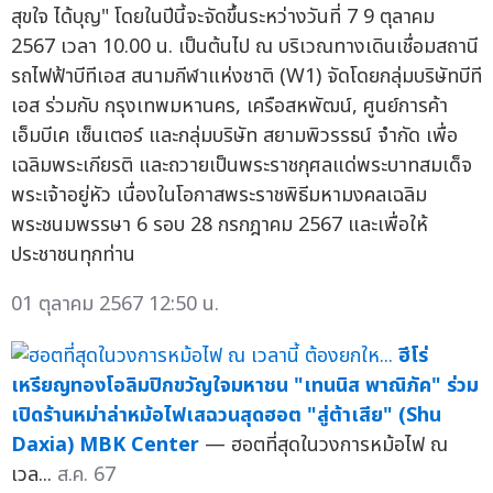
สุขใจ ได้บุญ" โดยในปีนี้จะจัดขึ้นระหว่างวันที่ 7 9 ตุลาคม
2567 เวลา 10.00 น. เป็นต้นไป ณ บริเวณทางเดินเชื่อมสถานี
รถไฟฟ้าบีทีเอส สนามกีฬาแห่งชาติ (W1) จัดโดยกลุ่มบริษัทบีที
เอส ร่วมกับ กรุงเทพมหานคร, เครือสหพัฒน์, ศูนย์การค้า
เอ็มบีเค เซ็นเตอร์ และกลุ่มบริษัท สยามพิวรรธน์ จำกัด เพื่อ
เฉลิมพระเกียรติ และถวายเป็นพระราชกุศลแด่พระบาทสมเด็จ
พระเจ้าอยู่หัว เนื่องในโอกาสพระราชพิธีมหามงคลเฉลิม
พระชนมพรรษา 6 รอบ 28 กรกฎาคม 2567 และเพื่อให้
ประชาชนทุกท่าน
01 ตุลาคม 2567 12:50 น.
ฮีโร่
เหรียญทองโอลิมปิกขวัญใจมหาชน "เทนนิส พาณิภัค" ร่วม
เปิดร้านหม่าล่าหม้อไฟเสฉวนสุดฮอต "สู่ต้าเสีย" (Shu
Daxia) MBK Center
— ฮอตที่สุดในวงการหม้อไฟ ณ
เวล...
ส.ค. 67