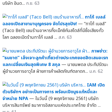
บริษัท อินด...
ก.ย. 63
ทาโก้ เบลล์
ฉลองเปิดสาขามาบุญครอง จัดโปรสุดปัง!
— “ทาโก้ เบลล์”
(Taco Bell) เชนร้านอาหารกึ่งเม็กซิกันสไตล์ที่มีชื่อเสียงทั่ว
โลก ฉลองเปิดร้านทาโก้ เบลล์ ...
ส.ค. 63
ภาพข่าว:
“ธนชาต” เล็งเจาะลูกค้าเที่ยวต่างประเทศยอดฮิตเสนอเรท
แลกเปลี่ยนเงินสุดพิเศษ 8 สกุล
— นายนพดล ประทีปรัตนะ
ผู้อำนวยการอาวุโส ฝ่ายการค้าผลิตภัณฑ์ตลาดก...
ม.ค. 62
IAM เปิด
ตัวบริษัทฯ อย่างเป็นทางการ พร้อมเปิดบูธแก้หนี้และ
จำหน่าย NPA
— ในวันนี้ (9 พฤศจิกายน 2561) บริษัท
บริหารสินทรัพย์ ธนาคารอิสลามแห่งประเทศไทย จำกัด ...