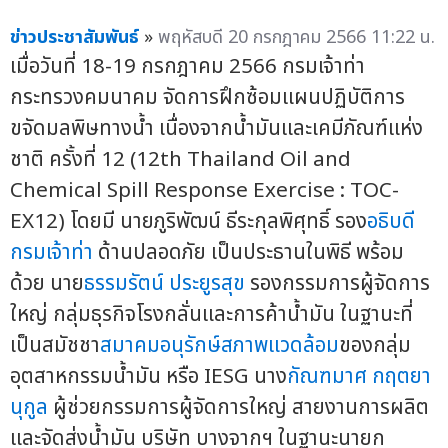
ข่าวประชาสัมพันธ์
»
พฤหัสบดี 20 กรกฎาคม 2566 11:22 น.
เมื่อวันที่ 18-19 กรกฎาคม 2566 กรมเจ้าท่า
กระทรวงคมนาคม จัดการฝึกซ้อมแผนปฏิบัติการ
ขจัดมลพิษทางน้ำ เนื่องจากน้ำมันและเคมีภัณฑ์แห่ง
ชาติ ครั้งที่ 12 (12th Thailand Oil and
Chemical Spill Response Exercise : TOC-
EX12) โดยมี นายภูริพัฒน์ ธีระกุลพิศุทธิ์ รอง
อธิบดี
กรมเจ้าท่า
ด้านปลอดภัย เป็นประธานในพิธี พร้อม
ด้วย นาย
ธรรมรัตน์ ประยูรสุข
รองกรรมการผู้จัดการ
ใหญ่ กลุ่มธุรกิจโรงกลั่นและการค้าน้ำมัน ในฐานะที่
เป็นสมัชชา
สมาคมอนุรักษ์สภาพแวดล้อม
ของกลุ่ม
อุตสาหกรรมน้ำมัน หรือ IESG นาง
กัณฑมาศ กฤตยา
นุกูล
ผู้ช่วยกรรมการผู้จัดการใหญ่ สายงานการผลิต
และจัดส่งน้ำมัน บริษัท บางจากฯ ในฐานะนายก