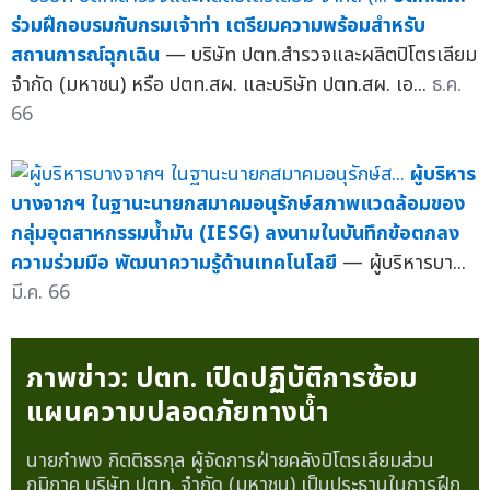
ร่วมฝึกอบรมกับกรมเจ้าท่า เตรียมความพร้อมสำหรับ
สถานการณ์ฉุกเฉิน
— บริษัท ปตท.สำรวจและผลิตปิโตรเลียม
จำกัด (มหาชน) หรือ ปตท.สผ. และบริษัท ปตท.สผ. เอ...
ธ.ค.
66
ผู้บริหาร
บางจากฯ ในฐานะนายกสมาคมอนุรักษ์สภาพแวดล้อมของ
กลุ่มอุตสาหกรรมน้ำมัน (IESG) ลงนามในบันทึกข้อตกลง
ความร่วมมือ พัฒนาความรู้ด้านเทคโนโลยี
— ผู้บริหารบา...
มี.ค. 66
ภาพข่าว: ปตท. เปิดปฏิบัติการซ้อม
แผนความปลอดภัยทางน้ำ
นายกำพง กิตติธรกุล ผู้จัดการฝ่ายคลังปิโตรเลียมส่วน
ภูมิภาค บริษัท ปตท. จำกัด (มหาชน) เป็นประธานในการฝึก