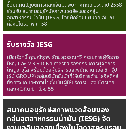
ซ้อมแผนปฏิบัติการและขจัดมลพิษทางทะเล ประจำปี 2558
ร่วมกับ สมาคมอนุรักษ์สภาพแวดล้อมของกลุ่ม
อุตสาหกรรมน้ำมัน (IESG) โดยฝึกซ้อมแผนฉุกเฉิน ณ
คลังปิโตร...
พ.ค. 58
รับรางวัล IESG
เมื่อเร็วๆนี้ คุณณัฐภพ รัตนสุวรรณทวี กรรมการผู้จัดการ
ใหญ่ และ MR.R.D Khimesra รองกรรมการผู้จัดการ
ใหญ่อาวุโส พร้อมด้วยผู้บริหารและพนักงาน เอส ซี กรุ๊ป
(SC GROUP) กลุ่มบริษัทชั้นนำที่ให้บริการด้านโลจิสติกส์
ทั้งทางบกและทางน้ำ ซึ่งเป็นผู้ให้บริการขนส่งปิโตรเลียม
และเคมีภัณฑ์...
มี.ค. 55
สมาคมอนุรักษ์สภาพแวดล้อมของ
กลุ่มอุตสาหกรรมน้ำมัน (IESG) จัด
งานเฉลิมฉลองเนื่องในโอกาสครบรอบ