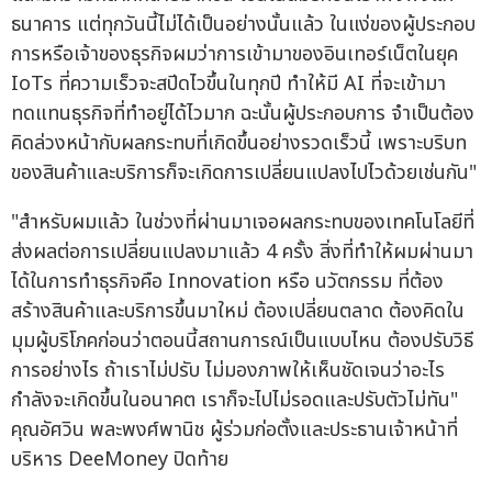
ธนาคาร แต่ทุกวันนี้ไม่ได้เป็นอย่างนั้นแล้ว ในแง่ของผู้ประกอบ
การหรือเจ้าของธุรกิจผมว่าการเข้ามาของอินเทอร์เน็ตในยุค
IoTs ที่ความเร็วจะสปีดไวขึ้นในทุกปี ทำให้มี AI ที่จะเข้ามา
ทดแทนธุรกิจที่ทำอยู่ได้ไวมาก ฉะนั้นผู้ประกอบการ จำเป็นต้อง
คิดล่วงหน้ากับผลกระทบที่เกิดขึ้นอย่างรวดเร็วนี้ เพราะบริบท
ของสินค้าและบริการก็จะเกิดการเปลี่ยนแปลงไปไวด้วยเช่นกัน"
"สำหรับผมแล้ว ในช่วงที่ผ่านมาเจอผลกระทบของเทคโนโลยีที่
ส่งผลต่อการเปลี่ยนแปลงมาแล้ว 4 ครั้ง สิ่งที่ทำให้ผมผ่านมา
ได้ในการทำธุรกิจคือ Innovation หรือ นวัตกรรม ที่ต้อง
สร้างสินค้าและบริการขึ้นมาใหม่ ต้องเปลี่ยนตลาด ต้องคิดใน
มุมผู้บริโภคก่อนว่าตอนนี้สถานการณ์เป็นแบบไหน ต้องปรับวิธี
การอย่างไร ถ้าเราไม่ปรับ ไม่มองภาพให้เห็นชัดเจนว่าอะไร
กำลังจะเกิดขึ้นในอนาคต เราก็จะไปไม่รอดและปรับตัวไม่ทัน"
คุณอัศวิน พละพงศ์พานิช ผู้ร่วมก่อตั้งและประธานเจ้าหน้าที่
บริหาร DeeMoney ปิดท้าย