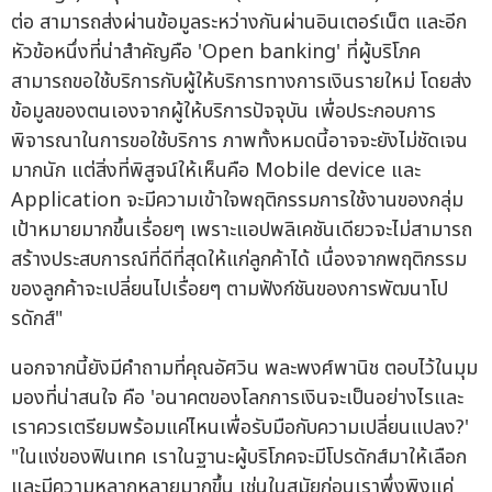
ต่อ สามารถส่งผ่านข้อมูลระหว่างกันผ่านอินเตอร์เน็ต และอีก
หัวข้อหนึ่งที่น่าสำคัญคือ 'Open banking' ที่ผู้บริโภค
สามารถขอใช้บริการกับผู้ให้บริการทางการเงินรายใหม่ โดยส่ง
ข้อมูลของตนเองจากผู้ให้บริการปัจจุบัน เพื่อประกอบการ
พิจารณาในการขอใช้บริการ ภาพทั้งหมดนี้อาจจะยังไม่ชัดเจน
มากนัก แต่สิ่งที่พิสูจน์ให้เห็นคือ Mobile device และ
Application จะมีความเข้าใจพฤติกรรมการใช้งานของกลุ่ม
เป้าหมายมากขึ้นเรื่อยๆ เพราะแอปพลิเคชันเดียวจะไม่สามารถ
สร้างประสบการณ์ที่ดีที่สุดให้แก่ลูกค้าได้ เนื่องจากพฤติกรรม
ของลูกค้าจะเปลี่ยนไปเรื่อยๆ ตามฟังก์ชันของการพัฒนาโป
รดักส์"
นอกจากนี้ยังมีคำถามที่คุณอัศวิน พละพงศ์พานิช ตอบไว้ในมุม
มองที่น่าสนใจ คือ 'อนาคตของโลกการเงินจะเป็นอย่างไรและ
เราควรเตรียมพร้อมแค่ไหนเพื่อรับมือกับความเปลี่ยนแปลง?'
"ในแง่ของฟินเทค เราในฐานะผู้บริโภคจะมีโปรดักส์มาให้เลือก
และมีความหลากหลายมากขึ้น เช่นในสมัยก่อนเราพึ่งพิงแค่