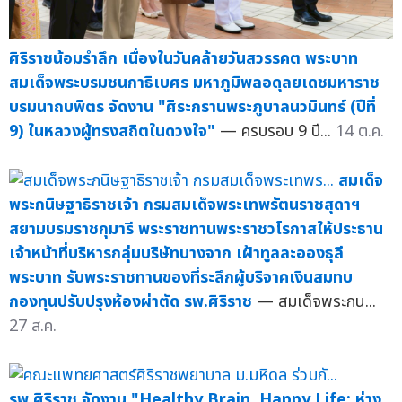
ศิริราชน้อมรำลึก เนื่องในวันคล้ายวันสวรรคต พระบาท
สมเด็จพระบรมชนกาธิเบศร มหาภูมิพลอดุลยเดชมหาราช
บรมนาถบพิตร จัดงาน "ศิระกรานพระภูบาลนวมินทร์ (ปีที่
9) ในหลวงผู้ทรงสถิตในดวงใจ"
— ครบรอบ 9 ปี...
14 ต.ค.
สมเด็จ
พระกนิษฐาธิราชเจ้า กรมสมเด็จพระเทพรัตนราชสุดาฯ
สยามบรมราชกุมารี พระราชทานพระราชวโรกาสให้ประธาน
เจ้าหน้าที่บริหารกลุ่มบริษัทบางจาก เฝ้าทูลละอองธุลี
พระบาท รับพระราชทานของที่ระลึกผู้บริจาคเงินสมทบ
กองทุนปรับปรุงห้องผ่าตัด รพ.ศิริราช
— สมเด็จพระกน...
27 ส.ค.
รพ.ศิริราช จัดงาน "Healthy Brain, Happy Life: ห่าง