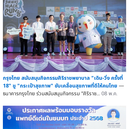
กรุงไทย สนับสนุนกิจกรรมศิริราชพยาบาล "เดิน-วิ่ง ครั้งที่
18" ชู "กระเป๋าสุขภาพ" ขับเคลื่อนสุขภาพที่ดีให้คนไทย
—
ธนาคารกรุงไทย ร่วมสนับสนุนกิจกรรม "ศิริราช...
08 พ.ค.