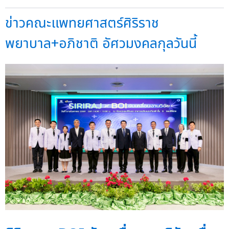
ข่าวคณะแพทยศาสตร์ศิริราช
พยาบาล+อภิชาติ อัศวมงคลกุลวันนี้