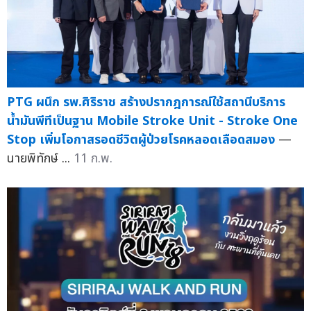
PTG ผนึก รพ.ศิริราช สร้างปรากฎการณ์ใช้สถานีบริการ
น้ำมันพีทีเป็นฐาน Mobile Stroke Unit - Stroke One
Stop เพิ่มโอกาสรอดชีวิตผู้ป่วยโรคหลอดเลือดสมอง
—
นายพิทักษ์ ...
11 ก.พ.