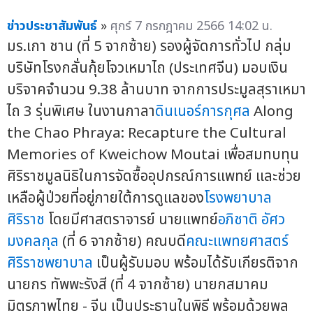
ข่าวประชาสัมพันธ์
»
ศุกร์ 7 กรกฎาคม 2566 14:02 น.
มร.เกา ชาน (ที่ 5 จากซ้าย) รองผู้จัดการทั่วไป กลุ่ม
บริษัทโรงกลั่นกุ้ยโจวเหมาไถ (ประเทศจีน) มอบเงิน
บริจาคจำนวน 9.38 ล้านบาท จากการประมูลสุราเหมา
ไถ 3 รุ่นพิเศษ ในงานกาลา
ดินเนอร์การกุศล
Along
the Chao Phraya: Recapture the Cultural
Memories of Kweichow Moutai เพื่อสมทบทุน
ศิริราชมูลนิธิในการจัดซื้ออุปกรณ์การแพทย์ และช่วย
เหลือผู้ป่วยที่อยู่ภายใต้การดูแลของ
โรงพยาบาล
ศิริราช
โดยมีศาสตราจารย์ นายแพทย์
อภิชาติ อัศว
มงคลกุล
(ที่ 6 จากซ้าย) คณบดี
คณะแพทยศาสตร์
ศิริราชพยาบาล
เป็นผู้รับมอบ พร้อมได้รับเกียรติจาก
นายกร ทัพพะรังสี (ที่ 4 จากซ้าย) นายกสมาคม
มิตรภาพไทย - จีน เป็นประธานในพิธี พร้อมด้วยพล