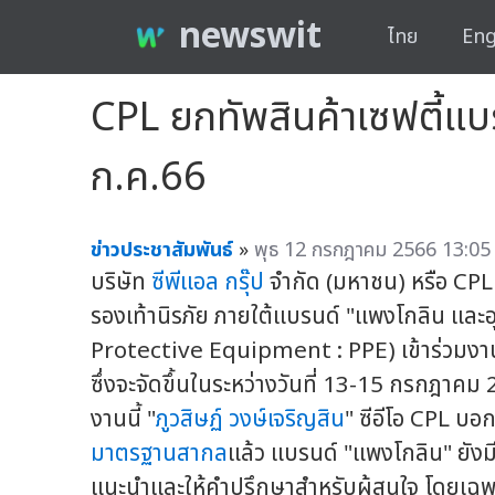
newswit
ไทย
Eng
CPL ยกทัพสินค้าเซฟตี้แ
ก.ค.66
ข่าวประชาสัมพันธ์
»
พุธ 12 กรกฎาคม 2566 13:05 
บริษัท
ซีพีแอล กรุ๊ป
จำกัด (มหาชน) หรือ CPL
รองเท้านิรภัย ภายใต้แบรนด์ "แพงโกลิน แล
Protective Equipment : PPE) เข้าร่วมงาน
ซึ่งจะจัดขึ้นในระหว่างวันที่ 13-15 กรกฎาค
งานนี้ "
ภูวสิษฏ์ วงษ์เจริญสิน
" ซีอีโอ CPL บ
มาตรฐานสากล
แล้ว แบรนด์ "แพงโกลิน" ยังม
แนะนำและให้คำปรึกษาสำหรับผู้สนใจ โดยเฉพ