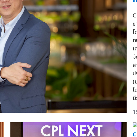
C
ข
โด
ท
เ
จ
ส
ปร
(
ไ
ม
1
C