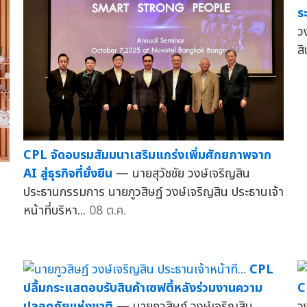
ร
ว
ส
CPL จัดอบรมสัมมนาเสริมแกร่งเพิ่มศักยภาพจาก
AI สู่ธุรกิจที่ยั่งยืน
— นายสุวัชชัย วงษ์เจริญสิน
ประธานกรรมการ นายภูวสิษฏ์ วงษ์เจริญสิน ประธานเจ้า
หน้าที่บริหา...
08 ต.ค.
CPL
ปลื้มกระแสตอบรับสินค้าเซฟตี้หลังร่วมงานความ
C
ปลอดภัยแห่งชาติ
— นายภูวสิษฏ์ วงษ์เจริญสิน
ว