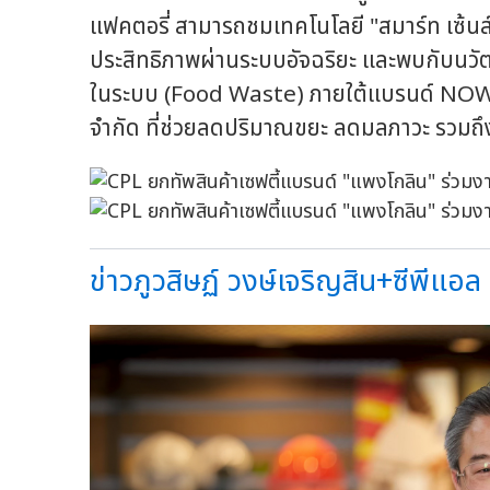
แฟคตอรี่ สามารถชมเทคโนโลยี "สมาร์ท เซ้นส์
ประสิทธิภาพผ่านระบบอัจฉริยะ และพบกับนว
ในระบบ (Food Waste) ภายใต้แบรนด์ NOW 
จำกัด ที่ช่วยลดปริมาณขยะ ลดมลภาวะ รวมถึงพา
ข่าวภูวสิษฏ์ วงษ์เจริญสิน+ซีพีแอล กร