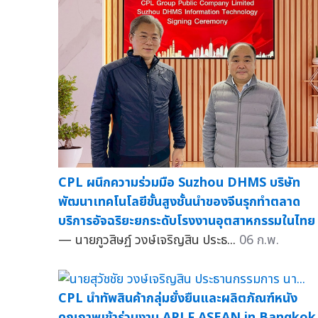
CPL ผนึกความร่วมมือ Suzhou DHMS บริษัท
พัฒนาเทคโนโลยีขั้นสูงชั้นนำของจีนรุกทำตลาด
บริการอัจฉริยะยกระดับโรงงานอุตสาหกรรมในไทย
— นายภูวสิษฏ์ วงษ์เจริญสิน ประธ...
06 ก.พ.
CPL นำทัพสินค้ากลุ่มยั่งยืนและผลิตภัณฑ์หนัง
คุณภาพเข้าร่วมงาน APLF ASEAN in Bangkok