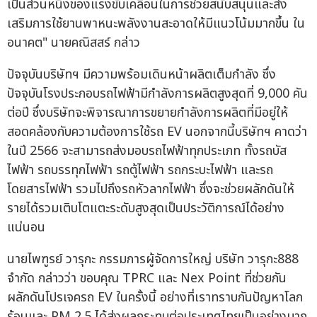
เป็นส่วนหนึ่งของแรงขับเคลื่อนในการช่วยสนับสนุนและส่ง
เสริมการใช้ยานพาหนะพลังงานสะอาดให้มีแนวโน้มมากขึ้น ใน
อนาคต" นายคณิสสร์ กล่าว
ปัจจุบันบริษัทฯ มีความพร้อมเดินหน้าผลิตเต็มกำลัง ซึ่ง
ปัจจุบันโรงประกอบรถไฟฟ้ามีกำลังการผลิตสูงสุดที่ 9,000 คัน
ต่อปี ซึ่งบริษัทจะพิจารณาการขยายกำลังการผลิตที่มีอยู่ให้
สอดคล้องกับความต้องการใช้รถ EV นอกจากนี้บริษัทฯ คาดว่า
ในปี 2566 จะสามารถส่งมอบรถไฟฟ้าทุกประเภท ทั้งรถบัส
ไฟฟ้า รถบรรทุกไฟฟ้า รถตู้ไฟฟ้า รถกระบะไฟฟ้า และรถ
โดยสารไฟฟ้า รวมไปถึงรถหัวลากไฟฟ้า ซึ่งจะช่วยผลักดันให้
รายได้รวมเติบโตแตะระดับสูงสุดเป็นประวัติการณ์ได้อย่าง
แน่นอน
นายไพฑูรย์ วารุกะ กรรมการผู้จัดการใหญ่ บริษัท วารุกะ888
จำกัด กล่าวว่า ขอบคุณ TPRC และ Nex Point ที่ช่วยกัน
ผลักดันโปรเจครถ EV ในครั้งนี้ อย่างที่เราทราบกันปัญหาโลก
ร้อนและ PM 2.5 ได้ส่งผลกระทบต่อประเทศไทยเป็นอย่างมาก