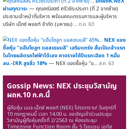
มติผถห.NEX
ผ่านทุกวาระ
— คุณคณิสสร์ ศรีวชิระประภา (ที่ 2 จากซ้าย)
ประธานเจ้าหน้าที่บริหาร พร้อมคณะกรรมการและผู้บริหาร
บริษัท เน็กซ์ พอยท์ จำกัด (มหาชน) ...
ต.ค. 63
NEX แจง
ซื้อหุ้น “แอ๊บโซลูท แอสเซมบลี” เสริมแกร่ง ลั่นเป็นเจ้าแรก
ในไทยผลิตรถไฟฟ้าได้เอง คาดรายได้ปีแรกเฉียด 1 หมื่น
ลบ.-IRR สูงลิ่ว 18%
— NEX แจงซื้อหุ้น “แ...
ส.ค. 63
Gossip News: NEX ประชุมวิสามัญ
ผถห.10 ก.ค.นี้
ผู้ถือหุ้น บมจ.เน็กซ์ พอยท์ (NEX) โปรดทราบ! วันศุกร์ที่
10 กรกฎาคมนี้ เวลา 14.00 น. ขอเชิญเข้าร่วมประชุม
วิสามัญผู้ถือหุ้นครั้งที่ 2/2563 ณ ห้องประชุม
Timezone Function Room ชั้น 5 โรงแรม เอทัส