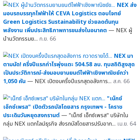
NEX ส่ง
มอบรถบรรทุกไฟฟ้าให้ CEVA Logistics ตอบโจทย์
Green Logistics Sustainability ช่วยลดต้นทุน
พลังงาน เพิ่มประสิทธิภาพการขนส่งในอนาคต
— NEX ผู้
นำนวัตกรรมย...
ก.ย. 66
NEX มา
ตามนัด! ครึ่งปีแรกกำไรพุ่งแตะ 504.58 ลบ. ทุบสถิติสูงสุด
เป็นประวัติการณ์-ส่งมอบยานยนต์ไฟฟ้าเชิงพาณิชย์กว่า
1,050 คัน
— NEX เปิดงบครึ่งปีแรกสุดอลังการ...
ส.ค. 66
"เน็กซ์
เอ็กซ์เพรส" เปิดตัวรถบัสโดยสาร กรุงเทพฯ - โคราช
ประเดิมวันหยุดสงกรานต์
— "เน็กซ์ เอ็กซ์เพรส" บริษัทใน
กลุ่ม NEX แตกไลน์ธุรกิจ ส่งรถบัสโดยสารปรับอาก...
เม.ย. 64