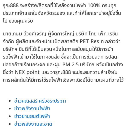
รุกะ888 จะสร้างฟลีตรถที่ใช้พลังงานไฟฟ้า 100% ครบทุก
ประเภทเจ้าแรกในจังหวัดระยอง และทำให้โลกเราน่าอยู่ยิ่งขึ้น
ไป ขอบคุณครับ
นายเกษม ลีวงศ์เจริญ ผู้จัดการใหญ่ บริษัท ไทย เพ็ท เรซิน
จำกัด ผู้ผลิตและจำหน่ายเม็ดพลาสติก PET Resin กล่าวว่า
บริษัทฯ ยินดีที่ได้เป็นส่วนหนึ่งในการสนับสนุนให้มีการนำ
รถไฟฟ้าเข้ามาใช้ในภาคขนส่ง ซึ่งจะเป็นการช่วยลดการปลด
ปล่อยก๊าซเรือนกระจก และฝุ่น PM 2.5 บริษัทฯ หวังเป็นอย่าง
ยิ่งว่า NEX point และ วารุกะ888 จะประสบความสำเร็จใน
การผลักดันให้มีการใช้รถไฟฟ้าเชิงพาณิชย์ได้ตามแผนที่วางไว้
ข่าวคณิสสร์ ศรีวชิระประภา
ข่าวพลังงานไฟฟ้า
ข่าวยานยนต์ไฟฟ้า
ข่าวพลังงานสะอาด