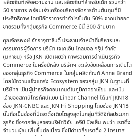
ผลิตภัณฑ์เพื่อความงาม และผลิตภัณฑ์สำหรับเด็ก รวมกว่า
50 รายการ พร้อมเร่งเครื่องบริหารจัดการด้านต้นทุนที่มี
ประสิทธิภาพ โดยมีอัตราการทำกำไรขั้นต้น 50% จากเป้ายอด
ขายรวมทั้งกลุ่มธุรกิจ Commerce ปีนี้ 300 ล้านบาท
คุณจักรพงษ์ จักราจุฑาธิบดิ์ ประธานเจ้าหน้าที่บริหารและ
กรรมการผู้จัดการ บริษัท เจเคเอ็น โกลบอล กรุ๊ป จำกัด
(มหาชน) หรือ JKN เปิดเผยว่า ภาพรวมการดำเนินธุรกิจ
Commerce ในครึ่งปีหลัง บริษัทฯ จะเร่งขับเคลื่อนการเติบโต
ของกลุ่มธุรกิจ Commerce ในกลุ่มผลิตภัณฑ์ Anne Brand
โดยใช้ความแข็งแกร่ง Ecosystem ของกลุ่ม JKN ในฐานะที่
บริษัทฯ เป็นผู้นำธุรกิจคอนเทนต์ในภูมิภาคอาเซียน และเป็น
เจ้าของสถานีโทรทัศน์แบบ Linear Channel ได้แก่ JKN18
ช่อง JKN-CNBC และ JKN Hi Shopping โดยช่อง JKN18
นั้นถือเป็นช่องที่มีเรตติ้งเติบโตสูงสุดในกลุ่มทีวีดิจิทัลประเภท
ธุรกิจ ซึ่งจากข้อมูลของบริษัทวิจัย เอจีบี นีลเส็น พบว่า เรตติ้ง
จำนวนผู้ชมเพิ่มขึ้นต่อเนื่อง ซึ่งมีค่าเฉลี่ยเรตติ้ง 2 ไตรมาส