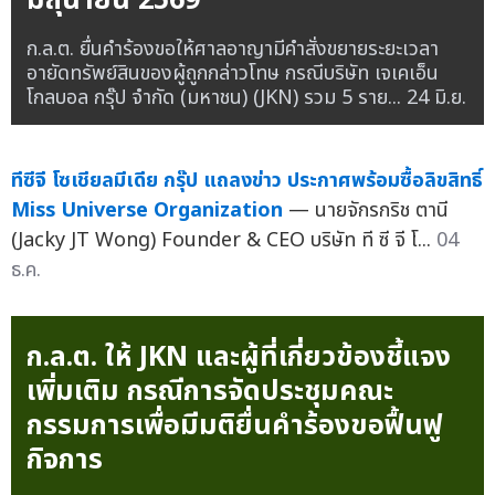
มิถุนายน 2569
ก.ล.ต. ยื่นคำร้องขอให้ศาลอาญามีคำสั่งขยายระยะเวลา
อายัดทรัพย์สินของผู้ถูกกล่าวโทษ กรณีบริษัท เจเคเอ็น
โกลบอล กรุ๊ป จำกัด (มหาชน) (JKN) รวม 5 ราย...
24 มิ.ย.
ทีซีจี โซเชียลมีเดีย กรุ๊ป แถลงข่าว ประกาศพร้อมซื้อลิขสิทธิ์
Miss Universe Organization
— นายจักรกริช ตานี
(Jacky JT Wong) Founder & CEO บริษัท ที ซี จี โ...
04
ธ.ค.
ก.ล.ต. ให้ JKN และผู้ที่เกี่ยวข้องชี้แจง
เพิ่มเติม กรณีการจัดประชุมคณะ
กรรมการเพื่อมีมติยื่นคำร้องขอฟื้นฟู
กิจการ