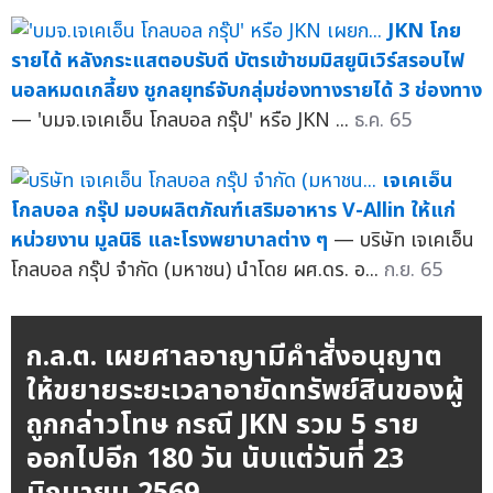
JKN โกย
รายได้ หลังกระแสตอบรับดี บัตรเข้าชมมิสยูนิเวิร์สรอบไฟ
นอลหมดเกลี้ยง ชูกลยุทธ์จับกลุ่มช่องทางรายได้ 3 ช่องทาง
— 'บมจ.เจเคเอ็น โกลบอล กรุ๊ป' หรือ JKN ...
ธ.ค. 65
เจเคเอ็น
โกลบอล กรุ๊ป มอบผลิตภัณฑ์เสริมอาหาร V-Allin ให้แก่
หน่วยงาน มูลนิธิ และโรงพยาบาลต่าง ๆ
— บริษัท เจเคเอ็น
โกลบอล กรุ๊ป จำกัด (มหาชน) นำโดย ผศ.ดร. อ...
ก.ย. 65
ก.ล.ต. เผยศาลอาญามีคำสั่งอนุญาต
ให้ขยายระยะเวลาอายัดทรัพย์สินของผู้
ถูกกล่าวโทษ กรณี JKN รวม 5 ราย
ออกไปอีก 180 วัน นับแต่วันที่ 23