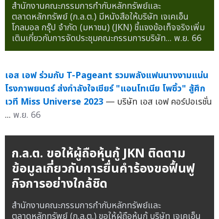
สำนักงานคณะกรรมการกำกับหลักทรัพย์และ
ตลาดหลักทรัพย์ (ก.ล.ต.) มีหนังสือให้บริษัท เจเคเอ็น
โกลบอล กรุ๊ป จำกัด (มหาชน) (JKN) ชี้แจงข้อเท็จจริงเพิ่ม
เติมเกี่ยวกับการจัดประชุมคณะกรรมการบริษัท...
พ.ย. 66
เอส เอฟ ร่วมกับ T-Pageant รวมพลังแฟนนางงามแน่น
โรงภาพยนตร์ ส่งกำลังใจเชียร์ "แอนโทเนีย โพซิ้ว" สู้ศึก
เวที Miss Universe 2023
— บริษัท เอส เอฟ คอร์ปอเรชั่น
...
พ.ย. 66
ก.ล.ต. ขอให้ผู้ถือหุ้นกู้ JKN ติดตาม
ข้อมูลเกี่ยวกับการยื่นคำร้องขอฟื้นฟู
กิจการอย่างใกล้ชิด
สำนักงานคณะกรรมการกำกับหลักทรัพย์และ
ตลาดหลักทรัพย์ (ก.ล.ต.) ขอให้ผู้ถือหุ้นกู้ บริษัท เจเคเอ็น