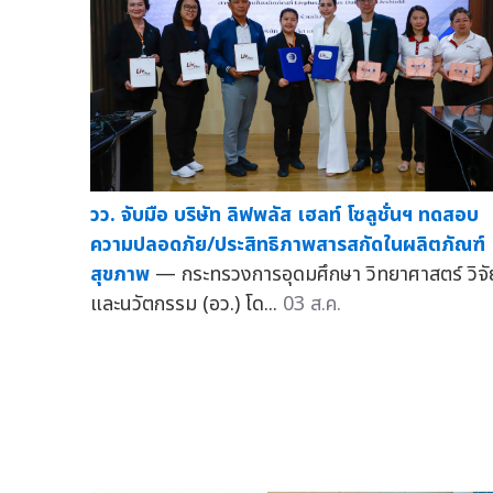
วว. จับมือ บริษัท ลิฟพลัส เฮลท์ โซลูชั่นฯ ทดสอบ
ความปลอดภัย/ประสิทธิภาพสารสกัดในผลิตภัณฑ์
สุขภาพ
— กระทรวงการอุดมศึกษา วิทยาศาสตร์ วิจั
และนวัตกรรม (อว.) โด...
03 ส.ค.