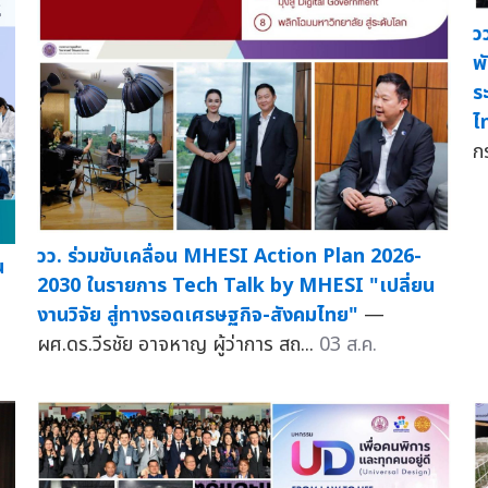
ว
พ
ร
ไ
ก
วว. ร่วมขับเคลื่อน MHESI Action Plan 2026-
น
2030 ในรายการ Tech Talk by MHESI "เปลี่ยน
งานวิจัย สู่ทางรอดเศรษฐกิจ-สังคมไทย"
—
ผศ.ดร.วีรชัย อาจหาญ ผู้ว่าการ สถ...
03 ส.ค.