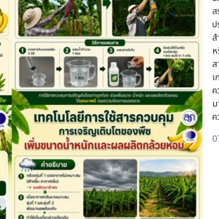
ส
ป
ส
ห
ส
เ
ค
ม
ค
0