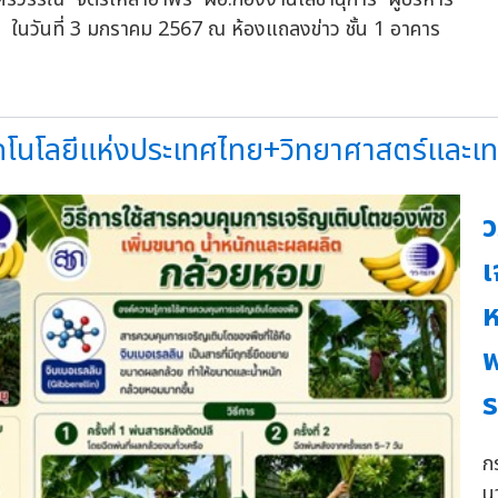
 ในวันที่ 3 มกราคม 2567 ณ ห้องแถลงข่าว ชั้น 1 อาคาร
คโนโลยีแห่งประเทศไทย+วิทยาศาสตร์และเทคโ
ว
เ
ห
พ
ร
ก
น