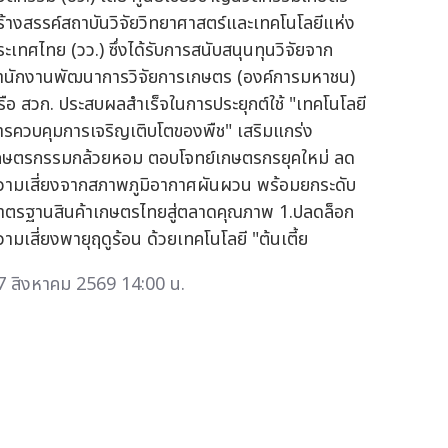
ร้างสรรค์สถาบันวิจัยวิทยาศาสตร์และเทคโนโลยีแห่ง
ระเทศไทย (วว.) ซึ่งได้รับการสนับสนุนทุนวิจัยจาก
ำนักงานพัฒนาการวิจัยการเกษตร (องค์การมหาชน)
รือ สวก. ประสบผลสำเร็จในการประยุกต์ใช้ "เทคโนโลยี
ารควบคุมการเจริญเติบโตของพืช" เสริมแกร่ง
กษตรกรรมกล้วยหอม ตอบโจทย์เกษตรกรยุคใหม่ ลด
วามเสี่ยงจากสภาพภูมิอากาศผันผวน พร้อมยกระดับ
าตรฐานสินค้าเกษตรไทยสู่ตลาดคุณภาพ 1.ปลดล็อก
วามเสี่ยงพายุฤดูร้อน ด้วยเทคโนโลยี "ต้นเตี้ย
7 สิงหาคม 2569 14:00 น.