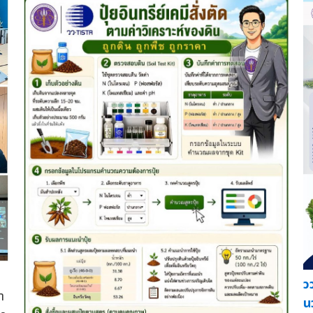
ว
า
น