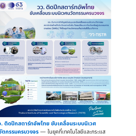
ว. ติดปีกสตาร์ทอัพไทย ขับเคลื่อนระบบนิเวศ
วัตกรรมครบวงจร
— ในยุคที่เทคโนโลยีและกระแส