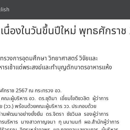
lish
เนื่องในวันขึ้นปีใหม่ พุทธศักร
ทรวงการอุดมศึกษา วิทยาศาสตร์ วิจัยและ
าหารเช้าแด่พระสงฆ์และทำบุญตักบาตรอาหารแห้ง
คณะผู้บริหาร อว. ดร.ชุติมา เอี่ยมโขติชวลิต ผู้ว่าการ
ย (วว.) พร้อมด้วยคณะผู้บริหาร วว. ประกอบด้วย
้านพัฒนาอย่างยั่งยืน ดร.จิตรา ชัยวิมล รองผู้ว่าการ
าการบริหาร นางสาวกาญจนา ทุ มนานนท์ ผอ.สำนักผู้ว่าการ
ิริวรรณ จิตรเหล่าอาพร ผอ.กองงานเลขานุการ ผู้บริหาร