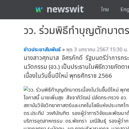
newswit
ไทย
Eng
วว. ร่วมพิธีทำบุญตักบาตร
ข่าวประชาสัมพันธ์
»
พุธ 3 มกราคม 2567 15:30 น.
นางสาวศุภมาส อิศรภักดี รัฐมนตรีว่าการกระ
นวัตกรรม (อว.) เป็นประธานในพิธีถวายภัตต
เนื่องในวันขึ้นปีใหม่ พุทธศักราช 2566
โอกาสนี้ นายเพิ่มสุข สัจจาภิวัฒน์ ปลัดกระทรวง อว. 
สถาบันวิจัยวิทยาศาสตร์และเทคโนโลยีแห่งประเทศไท
ดร.ประทีป วงศ์บัณฑิต รองผู้ว่าการวิจัยและพัฒนาด
บริการอุตสาหกรรม ดร.พัชทรา มณีสินธุ์ รองผู้ว่
นางกุลศยา ระมัดตน ผอ.กองบริหารบุคคล นางสาวศ