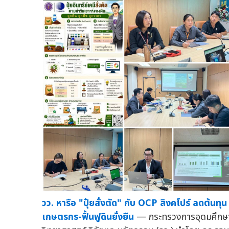
วว. หารือ "ปุ๋ยสั่งตัด" กับ OCP สิงคโปร์ ลดต้นทุน
เกษตรกร-ฟื้นฟูดินยั่งยืน
— กระทรวงการอุดมศึกษ