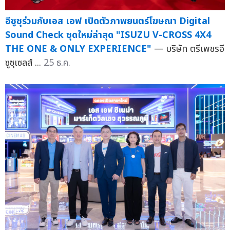
อีซูซุร่วมกับเอส เอฟ เปิดตัวภาพยนตร์โฆษณา Digital
Sound Check ชุดใหม่ล่าสุด "ISUZU V-CROSS 4X4
THE ONE & ONLY EXPERIENCE"
— บริษัท ตรีเพชรอี
ซูซุเซลส์ ...
25 ธ.ค.