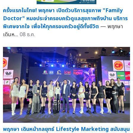
ครั้งแรกในไทย! พฤกษา เปิดตัวบริการสุขภาพ "Family
Doctor" หมอประจำครอบครัวดูแลสุขภาพถึงบ้าน บริการ
พิเศษจากใจ เพื่อให้ทุกครอบครัวอยู่ดีทั้งชีวิต
— พฤกษา
เดินห...
08 ธ.ค.
พฤกษา เดินหน้ากลยุทธ์ Lifestyle Marketing สนับสนุน