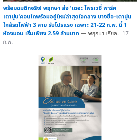
พร้อมชมตึกจริง! พฤกษา ส่ง 'เดอะ ไพรเวซี่ พาร์ค
เตาปูน'คอนโดพร้อมอยู่ใหม่ล่าสุดใจกลาง บางซื่อ-เตาปูน
ใกล้รถไฟฟ้า 3 สาย รับโปรแรง เฉพาะ 21-22 ก.พ. นี้ 1
ห้องนอน เริ่มเพียง 2.59 ล้านบาท
— พฤกษา เรียล...
17
ก.พ.