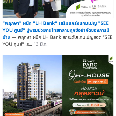
"พฤกษา" ผนึก "LH Bank" เสริมแกร่งแคมเปญ "SEE
YOU ศูนย์" ปูพรมช่วยคนไทยทลายทุกข้อจำกัดของการมี
บ้าน
— พฤกษา ผนึก LH Bank ยกระดับแคมเปญฮอต "SEE
YOU ศูนย์" เร...
13 มี.ค.