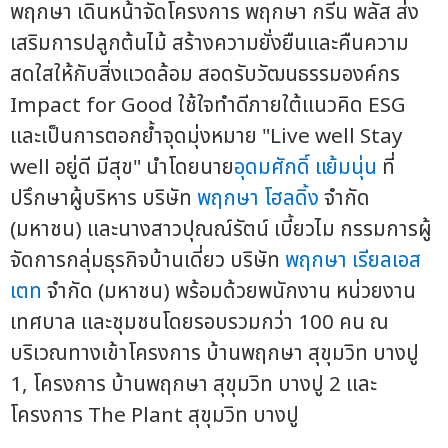
พฤกษา เดินหน้าจัดโครงการ พฤกษา กรีน พลัส ส่ง
เสริมการปลูกต้นไม้ สร้างความยั่งยืนและคืนความ
สดใสให้กับสิ่งแวดล้อม สอดรับวัฒนธรรมองค์กร
Impact for Good ใช้ใจทำดีภายใต้แนวคิด ESG
และเป็นการตอกย้ำจุดมุ่งหมาย "Live well Stay
well อยู่ดี มีสุข" นำโดยนาย
อุดมศักดิ์ แย้มนุ่น
ที่
ปรึกษาผู้บริหาร บริษัท
พฤกษา โฮลดิ้ง
จำกัด
(มหาชน) และนางสาวปุณณ์รัตน์ เบี้ยวไม กรรมการผู้
จัดการกลุ่มธุรกิจบ้านเดี่ยว บริษัท
พฤกษา เรียลเอส
เตท
จำกัด (มหาชน) พร้อมด้วยพนักงาน หน่วยงาน
เทศบาล และชุมชนโดยรอบรวมกว่า 100 คน ณ
บริเวณทางเข้าโครงการ บ้านพฤกษา สุขุมวิท บางปู
1, โครงการ บ้านพฤกษา สุขุมวิท บางปู 2 และ
โครงการ The Plant สุขุมวิท บางปู