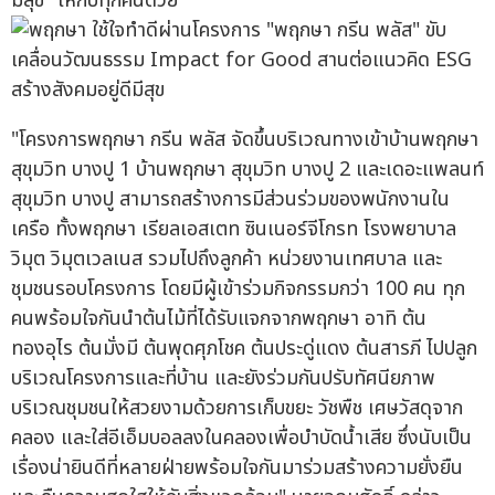
มีสุข" ให้กับทุกคนด้วย
"โครงการพฤกษา กรีน พลัส จัดขึ้นบริเวณทางเข้าบ้านพฤกษา
สุขุมวิท บางปู 1 บ้านพฤกษา สุขุมวิท บางปู 2 และเดอะแพลนท์
สุขุมวิท บางปู สามารถสร้างการมีส่วนร่วมของพนักงานใน
เครือ ทั้งพฤกษา เรียลเอสเตท ซินเนอร์จีโกรท โรงพยาบาล
วิมุต วิมุตเวลเนส รวมไปถึงลูกค้า หน่วยงานเทศบาล และ
ชุมชนรอบโครงการ โดยมีผู้เข้าร่วมกิจกรรมกว่า 100 คน ทุก
คนพร้อมใจกันนำต้นไม้ที่ได้รับแจกจากพฤกษา อาทิ ต้น
ทองอุไร ต้นมั่งมี ต้นพุดศุภโชค ต้นประดู่แดง ต้นสารภี ไปปลูก
บริเวณโครงการและที่บ้าน และยังร่วมกันปรับทัศนียภาพ
บริเวณชุมชนให้สวยงามด้วยการเก็บขยะ วัชพืช เศษวัสดุจาก
คลอง และใส่อีเอ็มบอลลงในคลองเพื่อบำบัดน้ำเสีย ซึ่งนับเป็น
เรื่องน่ายินดีที่หลายฝ่ายพร้อมใจกันมาร่วมสร้างความยั่งยืน