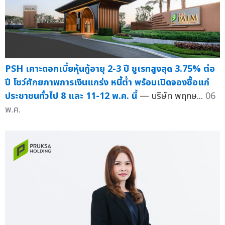
PSH เคาะดอกเบี้ยหุ้นกู้อายุ 2-3 ปี ชูเรทสูงสุด 3.75% ต่อ
ปี โชว์ศักยภาพการเงินแกร่ง หนี้ต่ำ พร้อมเปิดจองซื้อแก่
ประชาชนทั่วไป 8 และ 11-12 พ.ค. นี้
— บริษัท พฤกษ...
06
พ.ค.