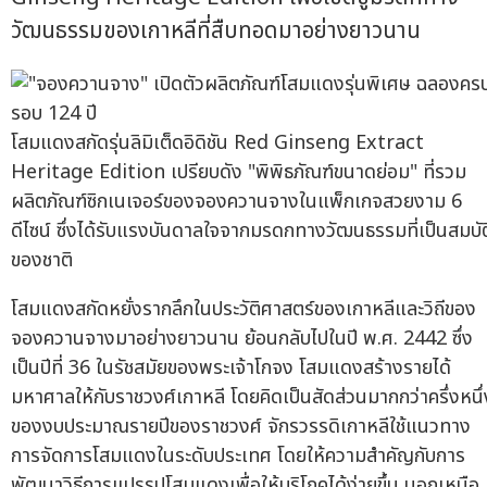
วัฒนธรรมของเกาหลีที่สืบทอดมาอย่างยาวนาน
โสมแดงสกัดรุ่นลิมิเต็ดอิดิชัน Red Ginseng Extract
Heritage Edition เปรียบดัง "พิพิธภัณฑ์ขนาดย่อม" ที่รวม
ผลิตภัณฑ์ซิกเนเจอร์ของจองควานจางในแพ็กเกจสวยงาม 6
ดีไซน์ ซึ่งได้รับแรงบันดาลใจจากมรดกทางวัฒนธรรมที่เป็นสมบัต
ของชาติ
โสมแดงสกัดหยั่งรากลึกในประวัติศาสตร์ของเกาหลีและวิถีของ
จองควานจางมาอย่างยาวนาน ย้อนกลับไปในปี พ.ศ. 2442 ซึ่ง
เป็นปีที่ 36 ในรัชสมัยของพระเจ้าโกจง โสมแดงสร้างรายได้
มหาศาลให้กับราชวงศ์เกาหลี โดยคิดเป็นสัดส่วนมากกว่าครึ่งหนึ่
ของงบประมาณรายปีของราชวงศ์ จักรวรรดิเกาหลีใช้แนวทาง
การจัดการโสมแดงในระดับประเทศ โดยให้ความสำคัญกับการ
พัฒนาวิธีการแปรรูปโสมแดงเพื่อให้บริโภคได้ง่ายขึ้น นอกเหนือ