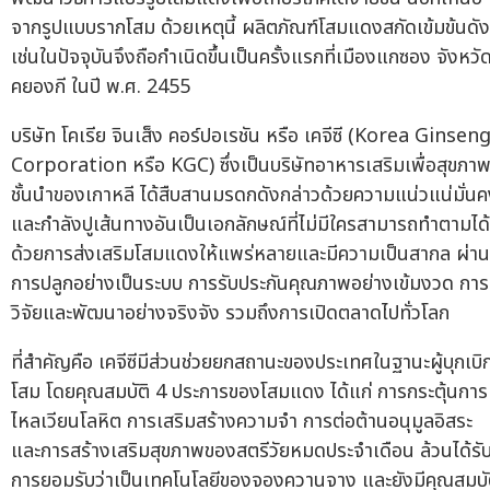
จากรูปแบบรากโสม ด้วยเหตุนี้ ผลิตภัณฑ์โสมแดงสกัดเข้มข้นดัง
เช่นในปัจจุบันจึงถือกำเนิดขึ้นเป็นครั้งแรกที่เมืองแกซอง จังหวั
คยองกี ในปี พ.ศ. 2455
บริษัท โคเรีย จินเส็ง คอร์ปอเรชัน หรือ เคจีซี (Korea Ginsen
Corporation หรือ KGC) ซึ่งเป็นบริษัทอาหารเสริมเพื่อสุขภา
ชั้นนำของเกาหลี ได้สืบสานมรดกดังกล่าวด้วยความแน่วแน่มั่น
และกำลังปูเส้นทางอันเป็นเอกลักษณ์ที่ไม่มีใครสามารถทำตามได้
ด้วยการส่งเสริมโสมแดงให้แพร่หลายและมีความเป็นสากล ผ่าน
การปลูกอย่างเป็นระบบ การรับประกันคุณภาพอย่างเข้มงวด การ
วิจัยและพัฒนาอย่างจริงจัง รวมถึงการเปิดตลาดไปทั่วโลก
ที่สำคัญคือ เคจีซีมีส่วนช่วยยกสถานะของประเทศในฐานะผู้บุกเบิ
โสม โดยคุณสมบัติ 4 ประการของโสมแดง ได้แก่ การกระตุ้นการ
ไหลเวียนโลหิต การเสริมสร้างความจำ การต่อต้านอนุมูลอิสระ
และการสร้างเสริมสุขภาพของสตรีวัยหมดประจำเดือน ล้วนได้รั
การยอมรับว่าเป็นเทคโนโลยีของจองควานจาง และยังมีคุณสมบั