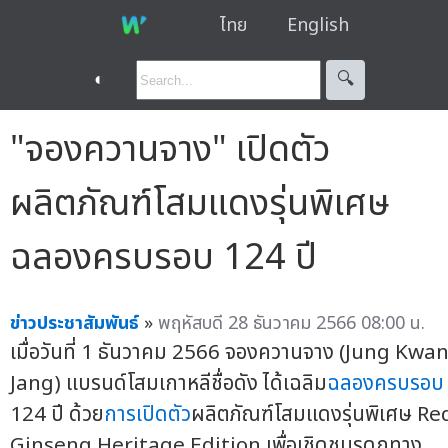
ไทย
English
◐
🔍︎
"จองควานจาง" เปิดตัว
ผลิตภัณฑ์โสมแดงรุ่นพิเศษ
ฉลองครบรอบ 124 ปี
ข่าวประชาสัมพันธ์
»
พฤหัสบดี 28 ธันวาคม 2566 08:00 น.
เมื่อวันที่ 1 ธันวาคม 2566 จองควานจาง (Jung Kwa
Jang) แบรนด์โสมเกาหลีชื่อดัง ได้เฉลิม
ฉลองครบรอบ
124 ปี ด้วย
การเปิดตัว
ผลิตภัณฑ์โสมแดงรุ่นพิเศษ Re
Ginseng Heritage Edition เพื่อเชิดชูมรดกทาง