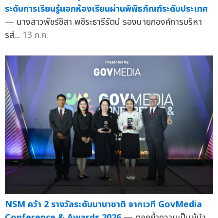
ระดับการเรียนรู้นอกห้องเรียนผ่านพิพิธภัณฑ์ระดับประเทศ
— นางสาวพัชร์ชิสา พชิระธารีรัตน์ รองนายกองค์การบริหา
รส่...
13 ก.ค.
NSM คว้า 2 รางวัลระดับนานาชาติ จากเวที GovMedia
Conference & Awards 2026
— ตอกย้ำความเป็นผู้นำ