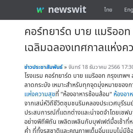
newswit
ไทย
Eng
คอร์ทยาร์ด บาย แมริออท 
เฉลิมฉลองเทศกาลแห่งคว
ข่าวประชาสัมพันธ์
»
จันทร์ 18 ธันวาคม 2566 17:3
โรงแรม คอร์ทยาร์ด บาย แมริออท กรุงเทพฯ ส
ลาดกระบัง เหมาะสำหรับทุกจุดมุ่งหมายของ
แห่งความสุข
ที่ "ห้องอาหารช้อนส้อม"
ห้องอา
จากเสน่ห์วิถีชีวิตชุมชนริมคลองประเวศบุรีรม
ประสบการณ์ที่แตกต่างและน่าจดจำโดยเชฟมา
อย่างพิถีพิถัน เพลิดเพลินกับบุฟเฟต์มื้อเช้าท
ค่ำ ที่ทั้งรสชาติและคุณภาพเต็มอิ่มแบบไม่มีข้