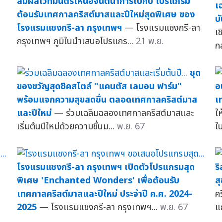
สัมผัสเวทมนตร์เหนือจินตนาการไปกับ โปรแกรม
เ
ต้อนรับเทศกาลคริสต์มาสและปีใหม่สุดพิเศษ ของ
บ
โรงแรมแชงกรี-ลา กรุงเทพฯ
— โรงแรมแชงกรี-ลา
เ
กรุงเทพฯ ภูมิในนำเสนอโปรแกร...
21 พ.ย.
ก
ม
ชุด
ของขวัญสุดชิคสไตล์ "แคนตัส เลมอน ฟาร์ม"
อ
พร้อมแจกความสุขสดชื่น ตลอดเทศกาลคริสต์มาส
เ
และปีใหม่
— ร่วมเฉลิมฉลองเทศกาลคริสต์มาสและ
ใ
เริ่มต้นปีใหม่ด้วยความชื่นม...
พ.ย. 67
ใ
โรงแรมแชงกรี-ลา กรุงเทพฯ เปิดตัวโปรแกรมสุด
ร
พิเศษ 'Enchanted Wonders' เพื่อต้อนรับ
ส
เทศกาลคริสต์มาสและปีใหม่ ประจำปี ค.ศ. 2024-
ค
2025
— โรงแรมแชงกรี-ลา กรุงเทพฯ...
พ.ย. 67
แ