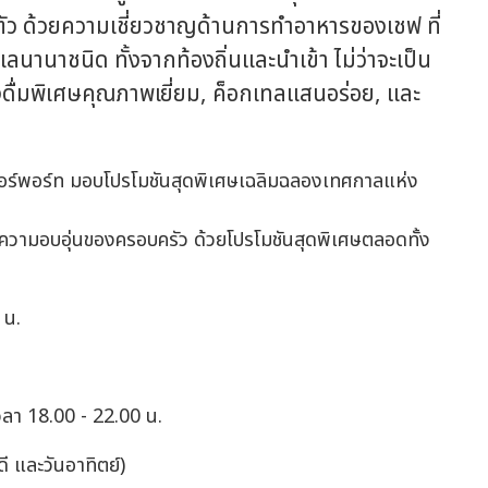
ยลงตัว ด้วยความเชี่ยวชาญด้านการทำอาหารของเชฟ ที่
ลนานาชนิด ทั้งจากท้องถิ่นและนำเข้า ไม่ว่าจะเป็น
่องดื่มพิเศษคุณภาพเยี่ยม, ค็อกเทลแสนอร่อย, และ
วามอบอุ่นของครอบครัว ด้วยโปรโมชันสุดพิเศษตลอดทั้ง
 น.
เวลา 18.00 - 22.00 น.
ี และวันอาทิตย์)