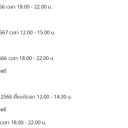
566 เวลา 18.00 - 22.00 น.
2567 เวลา 12.00 - 15.00 น.
2566 เวลา 18.00 - 22.00 น.
ฟรี
 2566 ตั้งแต่เวลา 12.00 - 14.30 น.
ฟรี
66 เวลา 18.00 - 22.00 น.