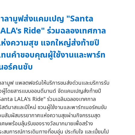
ลาลามูฟส่งแคมเปญ "Santa
ALA's Ride" ร่วมฉลองเทศกาล
ห่งความสุข แจกใหญ่ส่งท้ายปี
ทนคำขอบคุณผู้ใช้งานและพาร์ท
นอร์คนขับ
าลามูฟ แพลตฟอร์มให้บริการขนส่งด่วนและบริการรับ
่งผู้โดยสารแบบออนดีมานด์ จัดแคมเปญส่งท้ายปี
Santa LALA's Ride" ร่วมเฉลิมฉลองเทศกาล
ริสต์มาสและปีใหม่ ชวนผู้ใช้งานและพาร์ทเนอร์คนขับ
่วมสัมผัสบรรยากาศแห่งความสุขผ่านกิจกรรมสุด
ิเศษพร้อมลุ้นรับของรางวัลมากมายเพื่อสร้าง
ระสบการณ์การเดินทางที่อบอุ่น ประทับใจ และเปี่ยมไป