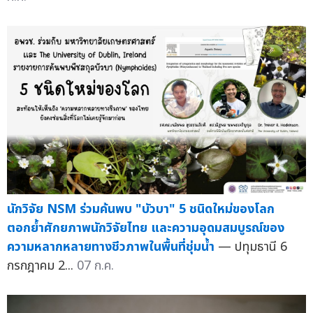
นักวิจัย NSM ร่วมค้นพบ "บัวบา" 5 ชนิดใหม่ของโลก
ตอกย้ำศักยภาพนักวิจัยไทย และความอุดมสมบูรณ์ของ
ความหลากหลายทางชีวภาพในพื้นที่ชุ่มน้ำ
— ปทุมธานี 6
กรกฎาคม 2...
07 ก.ค.