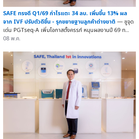
SAFE ทรงดี Q1/69 กำไรแตะ 34 ลบ. เพิ่มขึ้น 13% ผล
จาก IVF ปรับตัวดีขึ้น - รุกขยายฐานลูกค้าต่างชาติ
— ชูจุด
เด่น PGTseq-A เพิ่มโอกาสตั้งครรภ์ หนุนผลงานปี 69 ท...
08 พ.ค.