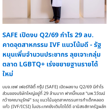
SAFE เปิดงบ Q2/69 กำไร 29 ลบ.
คาดอุตสาหกรรม IVF แนวโน้มดี - รัฐ
หนุนเพิ่มจำนวนประชากร ลุยเจาะกลุ่ม
ตลาด LGBTQ+ เร่งขยายฐานรายได้
ใหม่
บมจ.เซฟ เฟอร์ทิลิตี้ กรุ๊ป (SAFE) เปิดผลงาน Q2/69 มีกำไร
ส่วนของบริษัทใหญ่อยู่ที่ 29 ล้านบาท ฟากบิ๊กบอส "นพ.วิวัฒน์
กว้างคณานุรักษ์" ระบุ แนวโน้มอุตสาหกรรมการทำเด็กหลอด
แก้ว (IVF/ICSI) ในประเทศยังเติบโตได้ดี อานิสงส์ภาครัฐผลัก