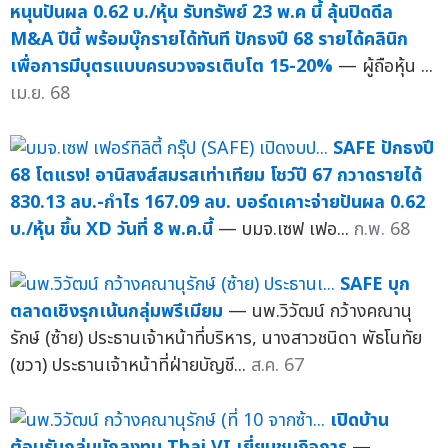
หนุนปันผล 0.62 บ./หุ้น รับทรัพย์ 23 พ.ค นี้ ลุ้นปิดดีล
M&A ปีนี้ พร้อมบุ๊กรายได้ทันที ปักธงปี 68 รายได้คลินิก
เพื่อการมีบุตรแบบครบวงจรเติบโต 15-20%
— ผู้ถือหุ้น ...
เม.ย. 68
SAFE ปักธงปี
68 โตแรง! อานิสงส์สมรสเท่าเทียม โชว์ปี 67 กวาดรายได้
830.13 ลบ.-กำไร 167.09 ลบ. บอร์ดเคาะจ่ายปันผล 0.62
บ./หุ้น ขึ้น XD วันที่ 8 พ.ค.นี้
— บมจ.เซฟ เฟอ...
ก.พ. 68
SAFE บุก
ตลาดเชิงรุกเน้นกลุ่มพรีเมียม
— นพ.วิวัฒน์ กว้างคณานุ
รักษ์ (ซ้าย) ประธานเจ้าหน้าที่บริหาร, นางสาวชนิดา พัธโนทัย
(ขวา) ประธานเจ้าหน้าที่ฝ่ายบัญชี...
ส.ค. 67
เปิดบ้าน
ต้อนรับกลุ่มนักลงทุน Thai VI เยี่ยมชมกิจการ
—