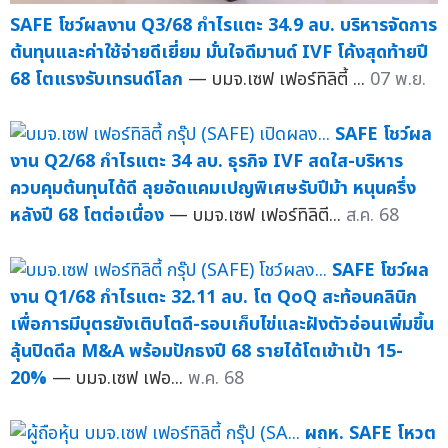
SAFE โชว์ผลงาน Q3/68 กำไรแตะ 34.9 ลบ. บริหารจัดการ
ต้นทุนและค่าใช้จ่ายดีเยี่ยม มั่นใจดีมานด์ IVF โค้งสุดท้ายปี
68 โตแรงรับเทรนด์โลก
— บมจ.เซฟ เฟอร์ทิลิตี้ ...
07 พ.ย.
SAFE โชว์ผล
งาน Q2/68 กำไรแตะ 34 ลบ. ธุรกิจ IVF สดใส-บริหาร
ควบคุมต้นทุนได้ดี ลุยอัดแคมเปญพิเศษรับปีม้า หนุนครึ่ง
หลังปี 68 โตต่อเนื่อง
— บมจ.เซฟ เฟอร์ทิลิตี...
ส.ค. 68
SAFE โชว์ผล
งาน Q1/68 กำไรแตะ 32.11 ลบ. โต QoQ สะท้อนคลินิก
เพื่อการมีบุตรยังเติบโตดี-รอบเก็บไข่และฝังตัวอ่อนเพิ่มขึ้น
ลุ้นปิดดีล M&A พร้อมปักธงปี 68 รายได้โตเข้าเป้า 15-
20%
— บมจ.เซฟ เฟอ...
พ.ค. 68
ผถห. SAFE โหวต