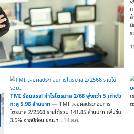
อ
ก
ล
ม
ร
1
บ
TMI ร้อนแรง! กำไรไตรมาส 2/68 พุ่งกว่า 5 เท่าตัว
เข
ทะลุ 5.98 ล้านบาท
— TMI เผยผลประกอบการ
ต
ไตรมาส 2/2568 รายได้รวม 141.85 ล้านบาท เพิ่มขึ้น
3.5% จากปีก่อน ขณะท...
14 ส.ค.