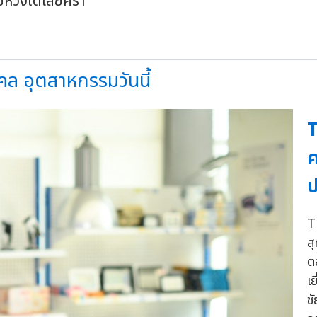
ยห่วงได้เลยคร้า
งคล อุตสาหกรรมวันนี้
T
ค
ป
T
สุ
ต
เ
ช