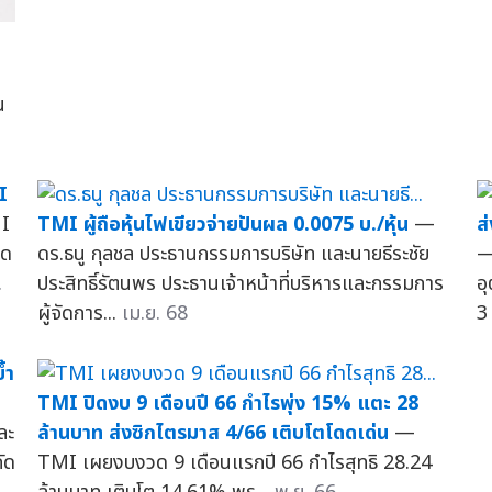
น
I
I
TMI ผู้ถือหุ้นไฟเขียวจ่ายปันผล 0.0075 บ./หุ้น
—
ส
นด
ดร.ธนู กุลชล ประธานกรรมการบริษัท และนายธีระชัย
—
.
ประสิทธิ์รัตนพร ประธานเจ้าหน้าที่บริหารและกรรมการ
อ
ผู้จัดการ...
เม.ย. 68
3 
้ำ
TMI ปิดงบ 9 เดือนปี 66 กำไรพุ่ง 15% แตะ 28
ละ
ล้านบาท ส่งซิกไตรมาส 4/66 เติบโตโดดเด่น
—
ัด
TMI เผยงบงวด 9 เดือนแรกปี 66 กำไรสุทธิ 28.24