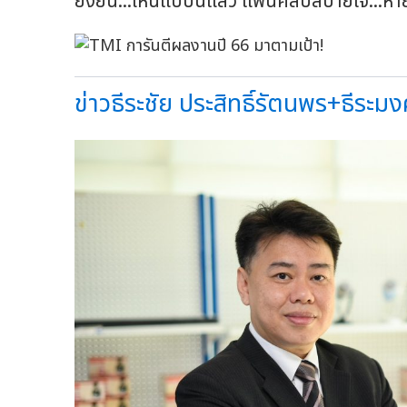
ยั่งยืน...เห็นแบบนี้แล้ว แฟนคลับสบายใจ...หา
ข่าวธีระชัย ประสิทธิ์รัตนพร+ธีระม