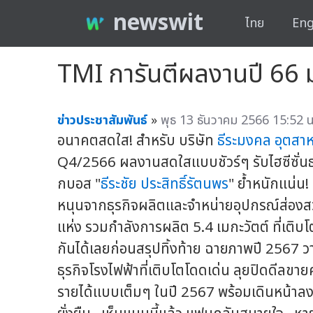
newswit
ไทย
Eng
TMI การันตีผลงานปี 66 ม
ข่าวประชาสัมพันธ์
»
พุธ 13 ธันวาคม 2566 15:52 น
อนาคตสดใส! สำหรับ บริษัท
ธีระมงคล อุตสา
Q4/2566 ผลงานสดใสแบบชัวร์ๆ รับไฮซีซั่นธุรก
กบอส "
ธีระชัย ประสิทธิ์รัตนพร
" ย้ำหนักแน่น
หนุนจากธุรกิจผลิตและจำหน่ายอุปกรณ์ส่องสว่
แห่ง รวมกำลังการผลิต 5.4 เมกะวัตต์ ที่เติ
กันได้เลยก่อนสรุปทิ้งท้าย ฉายภาพปี 2567 ว
ธุรกิจโรงไฟฟ้าที่เติบโตโดดเด่น ลุยปิดดีลขายค
รายได้แบบเต็มๆ ในปี 2567 พร้อมเดินหน้าลงท