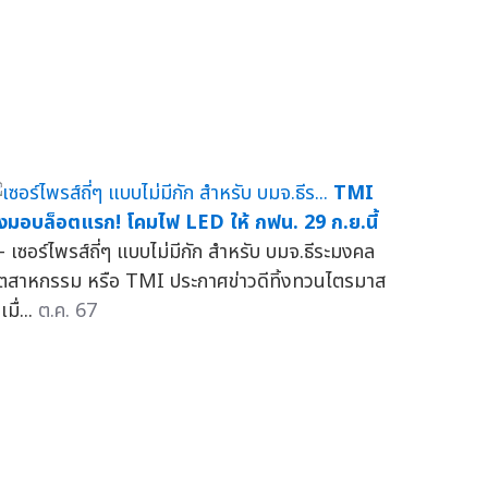
TMI
่งมอบล็อตแรก! โคมไฟ LED ให้ กฟน. 29 ก.ย.นี้
 เซอร์ไพรส์ถี่ๆ แบบไม่มีกัก สำหรับ บมจ.ธีระมงคล
ุตสาหกรรม หรือ TMI ประกาศข่าวดีทิ้งทวนไตรมาส
เมื่...
ต.ค. 67