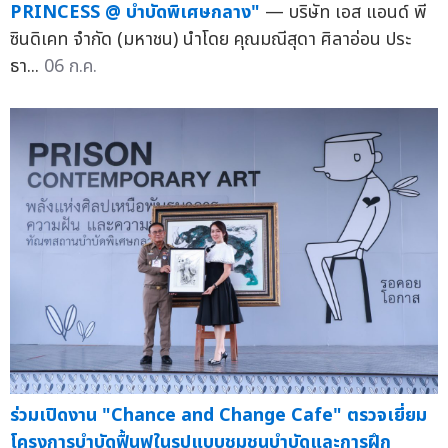
PRINCESS @ บำบัดพิเศษกลาง"
— บริษัท เอส แอนด์ พี
ซินดิเคท จำกัด (มหาชน) นำโดย คุณมณีสุดา ศิลาอ่อน ประ
ธา...
06 ก.ค.
ร่วมเปิดงาน "Chance and Change Cafe" ตรวจเยี่ยม
โครงการบำบัดฟื้นฟูในรูปแบบชุมชนบำบัดและการฝึก