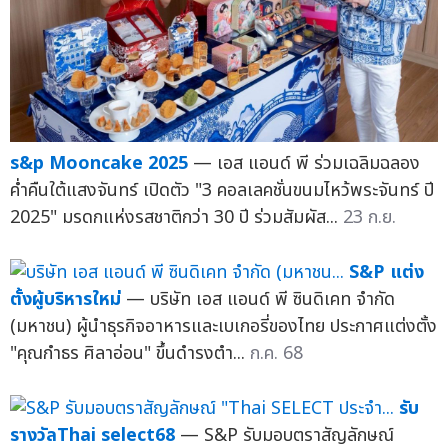
s&p Mooncake 2025
— เอส แอนด์ พี ร่วมเฉลิมฉลอง
ค่ำคืนใต้แสงจันทร์ เปิดตัว "3 คอลเลคชั่นขนมไหว้พระจันทร์ ปี
2025" มรดกแห่งรสชาติกว่า 30 ปี ร่วมสัมผัส...
23 ก.ย.
S&P แต่ง
ตั้งผู้บริหารใหม่
— บริษัท เอส แอนด์ พี ซินดิเคท จำกัด
(มหาชน) ผู้นำธุรกิจอาหารและเบเกอรี่ของไทย ประกาศแต่งตั้ง
"คุณกำธร ศิลาอ่อน" ขึ้นดำรงตำ...
ก.ค. 68
รับ
รางวัลThai select68
— S&P รับมอบตราสัญลักษณ์