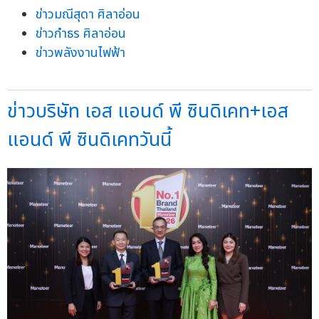
ข่าวมณีสุดา ศิลาอ่อน
ข่าวกำธร ศิลาอ่อน
ข่าวพลังงานไฟฟ้า
ข่าวบริษัท เอส แอนด์ พี ซินดิเคท+เอส
แอนด์ พี ซินดิเคทวันนี้