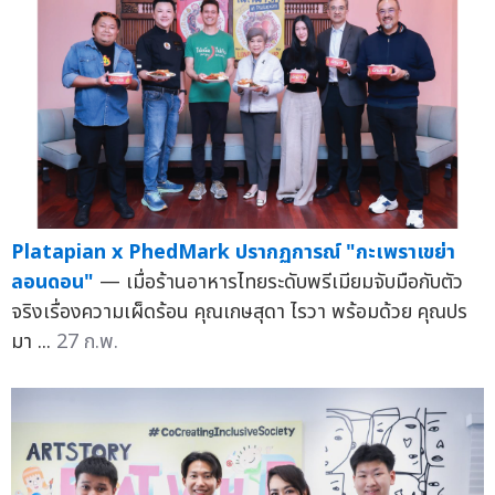
Platapian x PhedMark ปรากฏการณ์ "กะเพราเขย่า
ลอนดอน"
— เมื่อร้านอาหารไทยระดับพรีเมียมจับมือกับตัว
จริงเรื่องความเผ็ดร้อน คุณเกษสุดา ไรวา พร้อมด้วย คุณปร
มา ...
27 ก.พ.