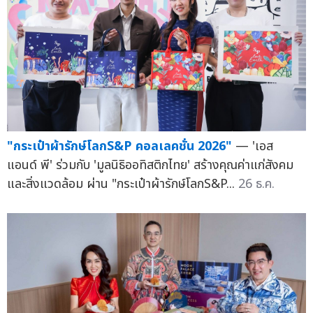
"กระเป๋าผ้ารักษ์โลกS&P คอลเลคชั่น 2026"
— 'เอส
แอนด์ พี' ร่วมกับ 'มูลนิธิออทิสติกไทย' สร้างคุณค่าแก่สังคม
และสิ่งแวดล้อม ผ่าน "กระเป๋าผ้ารักษ์โลกS&P...
26 ธ.ค.