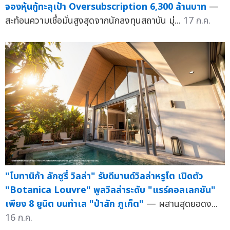
จองหุ้นกู้ทะลุเป้า Oversubscription 6,300 ล้านบาท
—
สะท้อนความเชื่อมั่นสูงสุดจากนักลงทุนสถาบัน มุ่...
17 ก.ค.
"โบทานิก้า ลักซูรี่ วิลล่า" รับดีมานด์วิลล่าหรูโต เปิดตัว
"Botanica Louvre" พูลวิลล่าระดับ "แรร์คอลเลกชัน"
เพียง 8 ยูนิต บนทำเล "ป่าสัก ภูเก็ต"
— ผสานสุดยอดง...
16 ก.ค.