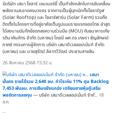
มีบริษัท เสนา โซลาร์ เอนเนอร์ยี่ เป็นกำลังหลักในการขับเคลื่อน
พลังงานสะอาดครบวงจร จากการเป็นผู้บุกเบิกทั้งโซลาร์รูฟ
(Solar Rooftop) และ โซลาร์ฟาร์ม (Solar Farm) รวมถึง
ติดตั้งในโครงการที่อยู่อาศัยเต็มรูปแบบรายแรกของไทย ล่าสุด
ได้ลงนามบันทึกข้อตกลงความร่วมมือ (MOU) กับธนาคารเกีย
รตินาคินภัทร จำกัด (มหาชน) โดยมี ผศ.ดร.เกษรา ธัญลักษณ์
ภาคย์ กรรมการผู้จัดการ บริษัท เสนาดีเวลลอปเม้นท์ จำกัด
(มหาชน) และ นายสุรัตน์ ลีลาทวีวัฒน์ ประธานสายสิน
26 สิงหาคม 2568 15:32 น.
เสนา
มั่นคง รายได้รวม 2,640 ลบ. กำไรเด่น 11% ตุน Backlog
7,453 พันลบ. การเงินแข็งแกร่ง เตรียมขายหุ้นกู้เสริม
พอร์ตการลงทุน
— บริษัท เสนาดีเวลลอปเม้นท์ จำกั...
18
ส.ค.