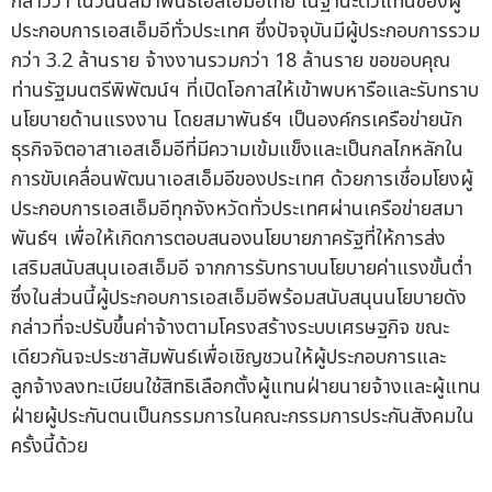
กล่าวว่า ในวันนี้สมาพันธ์เอสเอ็มอีไทย ในฐานะตัวแทนของผู้
ประกอบการเอสเอ็มอีทั่วประเทศ ซึ่งปัจจุบันมีผู้ประกอบการรวม
กว่า 3.2 ล้านราย จ้างงานรวมกว่า 18 ล้านราย ขอขอบคุณ
ท่านรัฐมนตรีพิพัฒน์ฯ ที่เปิดโอกาสให้เข้าพบหารือและรับทราบ
นโยบายด้านแรงงาน โดยสมาพันธ์ฯ เป็นองค์กรเครือข่ายนัก
ธุรกิจจิตอาสาเอสเอ็มอีที่มีความเข้มแข็งและเป็นกลไกหลักใน
การขับเคลื่อนพัฒนาเอสเอ็มอีของประเทศ ด้วยการเชื่อมโยงผู้
ประกอบการเอสเอ็มอีทุกจังหวัดทั่วประเทศผ่านเครือข่ายสมา
พันธ์ฯ เพื่อให้เกิดการตอบสนองนโยบายภาครัฐที่ให้การส่ง
เสริมสนับสนุนเอสเอ็มอี จากการรับทราบนโยบายค่าแรงขั้นต่ำ
ซึ่งในส่วนนี้ผู้ประกอบการเอสเอ็มอีพร้อมสนับสนุนนโยบายดัง
กล่าวที่จะปรับขึ้นค่าจ้างตามโครงสร้างระบบเศรษฐกิจ ขณะ
เดียวกันจะประชาสัมพันธ์เพื่อเชิญชวนให้ผู้ประกอบการและ
ลูกจ้างลงทะเบียนใช้สิทธิเลือกตั้งผู้แทนฝ่ายนายจ้างและผู้แทน
ฝ่ายผู้ประกันตนเป็นกรรมการในคณะกรรมการประกันสังคมใน
ครั้งนี้ด้วย