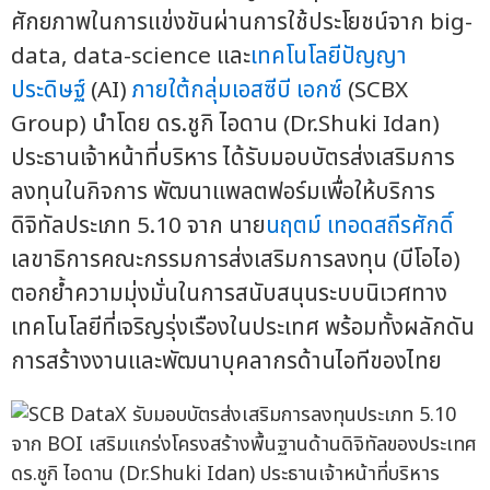
ศักยภาพในการแข่งขันผ่านการใช้ประโยชน์จาก big-
data, data-science และ
เทคโนโลยีปัญญา
ประดิษฐ์
(AI)
ภายใต้กลุ่มเอสซีบี เอกซ์
(SCBX
Group) นำโดย ดร.ชูกิ ไอดาน (Dr.Shuki Idan)
ประธานเจ้าหน้าที่บริหาร ได้รับมอบบัตรส่งเสริมการ
ลงทุนในกิจการ พัฒนาแพลตฟอร์มเพื่อให้บริการ
ดิจิทัลประเภท 5.10 จาก นาย
นฤตม์ เทอดสถีรศักดิ์
เลขาธิการคณะกรรมการส่งเสริมการลงทุน (บีโอไอ)
ตอกย้ำความมุ่งมั่นในการสนับสนุนระบบนิเวศทาง
เทคโนโลยีที่เจริญรุ่งเรืองในประเทศ พร้อมทั้งผลักดัน
การสร้างงานและพัฒนาบุคลากรด้านไอทีของไทย
ดร.ชูกิ ไอดาน (Dr.Shuki Idan) ประธานเจ้าหน้าที่บริหาร