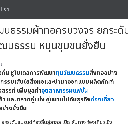
lish
ัฒนธรรมผ้าทอครบวงจร ยกระดับแ
งวัฒนธรรม หนุนชุมชนยั่งยืน
น.
งถิ่น ชูโมเดลการพัฒนา
ทุนวัฒนธรรม
สิ่งทออย่าง
ัตกรรมเส้นใยสิ่งทอและนำมาออกแบบผลิตภัณฑ์
สรรค์ เพิ่มมูลค่า
อุตสาหกรรมแฟชั่น
 และตลาดคู่แข่ง คู่ขนานไปกับธุรกิจ
ท่องเที่ยว
ย่างยั่งยืน