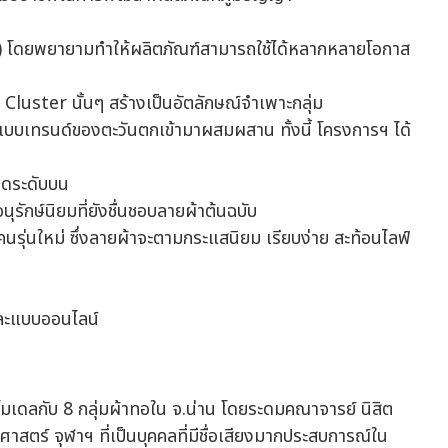
r) โดยพยายามทำให้ผลิตภัณฑ์สามารถใช้ได้หลากหลายโอกาส
uster นั้นๆ สร้างเป็นอัตลักษณ์จำเพาะกลุ่ม
แบบเทรนด์ของตะวันตกเข้ามาผสมผสาน ทั้งนี้ โครงการฯ ได้
าดระดับบน
นุรักษ์นิยมที่ยังชื่นชอบลายผ้าต้นฉบับ
คนรุ่นใหม่ ซึ่งลายผ้าจะตามกระแสนิยม เรียบง่าย สะท้อนไลฟ์
และแบบออนไลน์
เดลกับ 8 กลุ่มผ้าทอใน จ.น่าน โดยระดมคณาจารย์ นิสิต
สตร์ จุฬาฯ ที่เป็นบุคคลที่มีชื่อเสียงมากประสบการณ์ใน