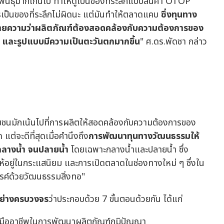
ธุ์มากเกินไป ทำให้ดูเป็นของที่ระลึกแบบสินค้า OTOP
 การเป็นของที่ระลึกไม่ผิดนะ แต่มันทำให้ตลาดแคบ
ซึ่งทุนทาง
งหมายความว่าผลิตภัณฑ์ต้องสอดคล้องกับความต้องการของ
ม และรูปแบบมีความเป็นตะวันตกมากขึ้น
" ศ.ดร.พัดชา กล่าว
ชนมักเน้นไปที่การผลิตให้สอดคล้องกับความต้องการของ
แต่จะดีที่สุดเมื่อคำนึงถึง
การพัฒนาทุนทางวัฒนธรรมให้
กลางน้ำ จนปลายน้ำ
โดยเฉพาะกลางน้ำและปลายน้ำ ซึ่ง
ให้อยู่ในกระแสนิยม และการเปิดตลาดในช่องทางใหม่ ๆ ซึ่งใน
รรค์ด้วยวัฒนธรรมสิ่งทอ"
ย่างครบวงจร
ว่าประกอบด้วย 7 ขั้นตอนด้วยกัน ได้แก่
มืออาชีพในการพัฒนาผลิตภัณฑ์ภูมิปัญญา