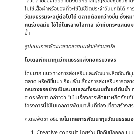
"ลวดลายของเสื้อลายม้งตอกย้ำสัญญะของชุมชนชาติพัน
ไม่ใช่เสื้อผ้าหรือของที่จะใช้ในชีวิตประจำวันปกติได้
วัฒนธรรมจะอยู่ต่อไปได้ ตลาดต้องกว้างขึ้น ซึ่
คนร่วมสมัย ใช้ได้ในหลายโอกาส เข้ากับกระแสนิย
ย้ำ
รูปแบบการพัฒนาลวดลายบนผ้าให้ร่วมสมัย
โมเดลพัฒนาทุนวัฒนธรรมสิ่งทอครบวงจร
โดยมาก แนวทางการส่งเสริมและพัฒนาผลิตภัณฑ์ชุม
ตลาด หรือดีขึ้นมา ก็จะเพิ่มเรื่องการส่งเสริมการตลาด 
ครบวงจรอย่างเป็นระบบและทั้งระบบตั้งแต่ต้นน้ำ 
ศ.ดร.พัดชา กล่าวว่า "เป็นเรื่องการพัฒนาผลิตภัณฑ์
โครงการนี้ใช้โมเดลการพัฒนาพื้นที่ท่องเที่ยวสร้างส
ศ.ดร.พัดชา อธิบาย
โมเดลการพัฒนาทุนวัฒนธรรมอ
Creative consult โดยร่วมมือกับนักออกแบบ