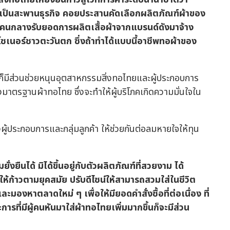
่เป็นสะพานธุรกิจ คอยประสานคัดเลือกผลิตภัณฑ์ผ้าของ
 คนกลางรับยอดการผลิตเสื้อผ้าจากแบรนด์ดังมาจ้าง
ซเนอร์ชาวตะวันตก ซึ่งถ้าทำได้แบบนี้อาชีพทอผ้าของ
ก็มีส่วนช่วยหนุนอุตสาหกรรมสิ่งทอไทยและผู้ประกอบการ
องมาตรฐานผ้าทอไทย ซึ่งจะทำให้ผู้บริโภคเกิดความมั่นใจใน
งผู้ประกอบการและกลุ่มลูกค้า ให้ช่วยกันต่อลมหายใจให้ทุน
ืนได้ มิได้ขึ้นอยู่กับตัวผลิตภัณฑ์ที่สวยงาม ได้
ห้ก้าวตามยุคสมัย ปรับดีไซน์ให้สามารถสวมใส่ในชีวิต
ะมองหาตลาดใหม่ ๆ เพื่อให้มียอดคำสั่งซื้อที่ต่อเนื่อง ที่
รที่มีผู้คนหันมาใส่ผ้าทอไทยเพิ่มมากขึ้นก็จะมีส่วน