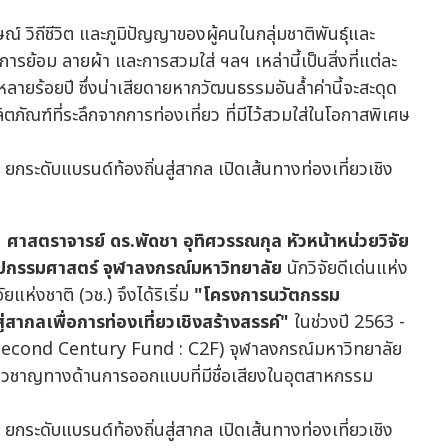
์ วิถีชีวิต และภูมิปัญญาของผู้คนในกลุ่มชาติพันธุ์และ
การย้อม ลายผ้า และการสวมใส่ ฯลฯ เหล่านี้เป็นสิ่งที่แต่ละ
ลาหลายร้อยปี ซึ่งน่าเสียดายหากวัฒนธรรมอันล้ำค่านี้จะสะดุด
ิตภัณฑ์ที่ระลึกจากการท่องเที่ยว ที่มีไว้สวมใส่ในโอกาสพิเศษ
น
ศาสตราจารย์ ดร.พัดชา อุทิศวรรณกุล
หัวหน้าหน่วยวิจัย
ลปกรรมศาสตร์ จุฬาลงกรณ์มหาวิทยาลัย
นักวิจัยดีเด่นแห่ง
ห่งชาติ (วช.) จึงได้ริเริ่ม
"โครงการนวัตกรรม
่สากลเพื่อการท่องเที่ยวเชิงสร้างสรรค์"
ในช่วงปี 2563 -
(Second Century Fund : C2F) จุฬาลงกรณ์มหาวิทยาลัย
้เชี่ยวชาญทางด้านการออกแบบที่มีชื่อเสียงในอุตสาหกรรม