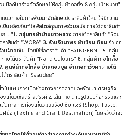
มมือกันสร้างอัตลักษณ์ให้กลุ่มผ้าทอทั้ง 8 กลุ่มเป้าหมาย"
ะหาแนวทางในการพัฒนาอัตลักษณ์ตราสินค้าใหม่ ให้มีความ
ป็นผลิตภัณฑ์ไลฟ์สไตล์คุณภาพร่วมสมัย ภายใต้ตราสินค้า
้แก่ …"
1.
กลุ่มทอผ้าบ้านซาวหลวง
ภายใต้ตราสินค้า "Soul
้ตราสินค้า "WORA"
3.
ร้านรัตนาพร ผ้าเขียนเทียน
อำเภอ
ร้านฝ้ายเงิน
โดยใช้ชื่อตราสินค้า "FAINGERN"
5. กลุ่ม
ว
ภายใต้ตราสินค้า "Nana Colours"
6. กลุ่มผ้าทอไทลื้อ
. ศูนย์ผ้าทอไทลื้อ บ้านดอนมูล อำเภอท่าวังผา
ภายใต้
ยใต้ตราสินค้า "Sasudee"
ว หนึ่งในแผนการเปิดช่องทางการตลาดและพัฒนาเศรษฐกิจ
ารท่องเที่ยวเชิงสร้างสรรค์ 2 เส้นทาง ตามรูปแบบกิจกรรมและ
่ เส้นทางการท่องเที่ยวแบบช้อป-ชิม-แชร์ (Shop, Taste,
นฝีมือ (Textile and Craft Destination) โดยหวังว่าจะ
ไทยให้ยั่งยืนก้าวสู่เวทีการค้าระดับนานาชาติว่า