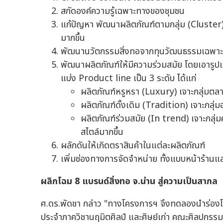
สกัดองค์ความรู้เฉพาะทางของชุมชน
แก้ปัญหา พัฒนาผลิตภัณฑ์ตามกลุ่ม (Cluste
มากขึ้น
พัฒนานวัตกรรมสิ่งทอจากทุนวัฒนธรรมเฉพาะ Cl
พัฒนาผลิตภัณฑ์ให้มีความร่วมสมัย โดยเอารูป
แบ่ง Product line เป็น 3 ระดับ ได้แก่
ผลิตภัณฑ์หรูหรา (Luxury) เจาะกลุ่มตล
ผลิตภัณฑ์ดั้งเดิม (Tradition) เจาะกลุ่มอ
ผลิตภัณฑ์ร่วมสมัย (In trend) เจาะกลุ่ม
สไตล์มากขึ้น
ผลักดันให้เกิดตราสินค้าในแต่ละผลิตภัณฑ์
เพิ่มช่องทางการจัดจำหน่าย ทั้งแบบหน้าร้าน
ผลิกโฉม 8 แบรนด์สิ่งทอ จ.น่าน สู่ความเป็นสากล
ศ.ดร.พัดชา กล่าว "ทางโครงการฯ จึงทดลองนำร่องโม
ประจำภาควิชานฤมิตศิลป์ และศิษย์เก่า คณะศิลปกรรมศา