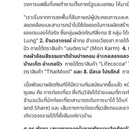
วงการแฟชั่นที่เคยทำงานทั้งภาครัฐและเอกชน ให้มาร่ว
"เราเริ่มจากการลงพื้นที่สัมภาษณ์ผู้ประกอบการแล
สอดคล้องและสามารถนำไปใช้ต่อยอดในการผลิตสร้างเ
ของตนเองได้จริง ซึ่งกลุ่มผลิตภัณฑ์สิ่งทอ 8 กลุ่ม ได
Lung"
2.
ร้านวราภรณ์
ผ้าทอ อำเภอเวียงสา ภายใต
ปัว ภายใต้ตราสินค้า "มนต์คราม" (Mon Karm)
4.
ทอผ้าย้อมสีธรรมชาติบ้านปางกอม อำเภอสองแค
บ้านเก็ต อำเภอปัว
ภายใต้ตราสินค้า "Lifecocoa"
7
ตราสินค้า "ThaiMool"
และ 8. มีสเอ โปรดักส์
ภา
เมื่อพัฒนาผลิตภัณฑ์ให้มีความทันสมัยมากขึ้นแล้
ชุมชน คือ การท่องเที่ยว ซึ่งทีมวิจัยได้ร่างแผนที่ก
จำนวนวันที่นักท่องเที่ยวสามารถเดินทางมาได้ ได้แก
and Share) และ เส้นทางการท่องเที่ยวสิ่งทอและงา
เกิดวงจรรายได้ที่ยั่งยืนแก่ชาวบ้าน
ศ.ดร.พัดชา เสนอทางออกในการพัฒนาผลิตภัณฑ์สิ่งทอ