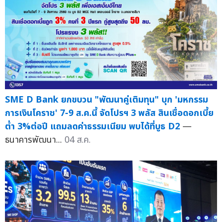
SME D Bank ยกขบวน "พัฒนาคู่เติมทุน" บุก 'มหกรรม
การเงินโคราช' 7-9 ส.ค.นี้ จัดโปรฯ 3 พลัส สินเชื่อดอกเบี้ย
ต่ำ 3%ต่อปี แถมลดค่าธรรมเนียม พบได้ที่บูธ D2
—
ธนาคารพัฒนา...
04 ส.ค.