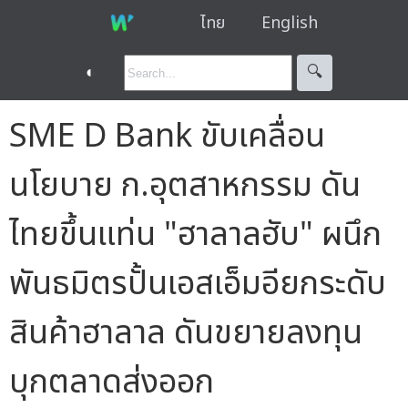
ไทย
English
◐
🔍︎
SME D Bank ขับเคลื่อน
นโยบาย ก.อุตสาหกรรม ดัน
ไทยขึ้นแท่น "ฮาลาลฮับ" ผนึก
พันธมิตรปั้นเอสเอ็มอียกระดับ
สินค้าฮาลาล ดันขยายลงทุน
บุกตลาดส่งออก