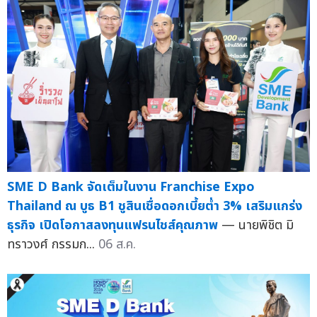
SME D Bank จัดเต็มในงาน Franchise Expo
Thailand ณ บูธ B1 ชูสินเชื่อดอกเบี้ยต่ำ 3% เสริมแกร่ง
ธุรกิจ เปิดโอกาสลงทุนแฟรนไชส์คุณภาพ
— นายพิชิต มิ
ทราวงศ์ กรรมก...
06 ส.ค.