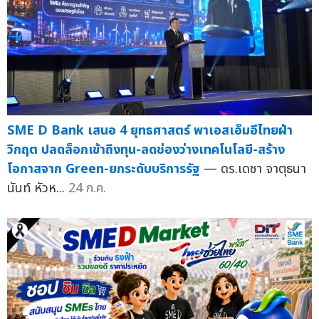
SME D Bank เสนอ 4 ยุทธศาสตร์ พาเอสเอ็มอีไทยฝ่า
วิกฤต ปลดล็อกเข้าถึงทุน-ลดช่องว่างเทคโนโลยี-สร้าง
โอกาสจาก Green-ยกระดับบริการรัฐ
— ดร.เดชา จาตุธนา
นันท์ หัวห...
24 ก.ค.