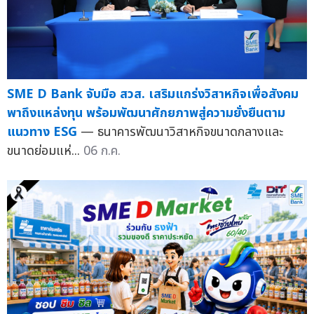
SME D Bank จับมือ สวส. เสริมแกร่งวิสาหกิจเพื่อสังคม
พาถึงแหล่งทุน พร้อมพัฒนาศักยภาพสู่ความยั่งยืนตาม
แนวทาง ESG
— ธนาคารพัฒนาวิสาหกิจขนาดกลางและ
ขนาดย่อมแห่...
06 ก.ค.