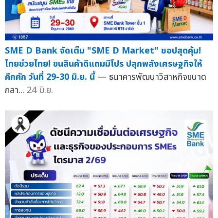
SME D Bank จัดเต็ม "SME D Market" ชอปสุดคุ้ม!
ไทยช่วยไทย! ขนสินค้าดีแถมมีโปร ปลุกพลังเศรษฐกิจให้
คึกคัก วันที่ 29-30 มิ.ย. นี้
— ธนาคารพัฒนาวิสาหกิจขนาด
กลา...
24 มิ.ย.