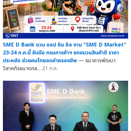
SME D Bank ชวน ชอป ชิม ชิล งาน "SME D Market"
23-24 ก.ค.นี้ จับมือ กรมการค้าฯ ยกขบวนสินค้าดี ราคา
ประหยัด ช่วยคนไทยลดค่าครองชีพ
— ธนาคารพัฒนา
วิสาหกิจขนาดกล...
21 ก.ค.