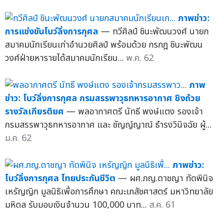
ภาพข่าว:
การแข่งขันโบว์ลิ่งการกุศล
— ทวีศิลป์ ชินะพัฒนวงศ์ นายก
สมาคมนักเรียนเก่าอำนวยศิลป์ พร้อมด้วย กรกฎ ชินะพัฒน
วงศ์ฝ่ายหารายได้สมาคมนักเรียน...
พ.ค. 62
ภาพ
ข่าว: โบว์ลิ่งการกุศล กรมสรรพาวุธทหารอากาศ ชิงถ้วย
รางวัลเกียรติยศ
— พลอากาศตรี นัทธี พงษ์แตง รองเจ้า
กรมสรรพาวุธทหารอากาศ และ ชัญญ์ญาณ์ ธำรงวินิจฉัย ผู้...
ม.ค. 62
ภาพข่าว:
โบว์ลิ่งการกุศล ไทยประกันชีวิต
— ผศ.ภญ.ดาชญา ทัดพินิจ
เหรัญญิก มูลนิธิเพื่อการศึกษา คณะเภสัชศาสตร์ มหาวิทยาลัย
มหิดล รับมอบเงินจำนวน 100,000 บาท...
ส.ค. 61