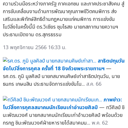
ความร่วมมือระหว่างภาครัฐ ภาคเอกชน และภาคประชาสังคม สู่
การขับเคลื่อนงานด้านการพัฒนาคุณภาพชีวิตคนพิการ ส่ง
เสริมและพิทักษ์สิทธิด้านกฎหมายแก่คนพิการ การแข่งขัน
โบว์ลิ่งในครั้งนี้มี ดร.วิเชียร ชุบไธสง นายกสภาทนายความฯ
ประธานเปิดงาน ดร.สุภรธรรม
13 พฤศจิกายน 2566 16:33 น.
สาธิตปทุมวัน
จัดโบว์ลิ่งการกุศล ครั้งที่ 18 ชิงถ้วยพระราชทานฯ
—
รศ.ดร. ภูมิ มูลศิลป์ นายกสมาคมศิษย์เก่าสาธิตปทุมวัน, นาย
ธนกร เกษมสิน ประธานจัดการแข่งขันโบ...
ส.ค. 66
ภาพข่าว:
โบว์ลิ่งการกุศลสมาคมนักเรียนเก่าอำนวยศิลป์
— ทวีศิลป์ ชิ
นะพัฒนวงศ์ นายกสมาคมนักเรียนเก่าอำนวยศิลป์ พร้อมด้วย
กรกฎ ชินะพัฒนวงศ์ฝ่ายหารายได้สมาคมน...
พ.ค. 62