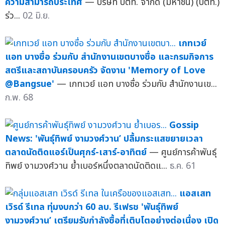
ความสามารถประเทศ
— บริษัท ปตท. จำกัด (มหาชน) (ปตท.)
ร่ว...
02 มิ.ย.
เกทเวย์
แอท บางซื่อ ร่วมกับ สำนักงานเขตบางซื่อ และกรมกิจการ
สตรีและสถาบันครอบครัว จัดงาน 'Memory of Love
@Bangsue'
— เกทเวย์ แอท บางซื่อ ร่วมกับ สำนักงานเข...
ก.พ. 68
Gossip
News: 'พันธุ์ทิพย์ งามวงศ์วาน’ ปลื้มกระแสขยายเวลา
ตลาดนัดติดแอร์เป็นศุกร์-เสาร์-อาทิตย์
— ศูนย์การค้าพันธุ์
ทิพย์ งามวงศ์วาน ย้ำเบอร์หนึ่งตลาดนัดติดแ...
ธ.ค. 61
แอสเสท
เวิรด์ รีเทล ทุ่มงบกว่า 60 ลบ. รีเฟรช 'พันธุ์ทิพย์
งามวงศ์วาน’ เตรียมรับกำลังซื้อที่เติบโตอย่างต่อเนื่อง เปิด