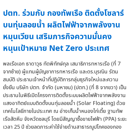
ปตท. ร่วมกับ กองทัพเรือ ติดตั้งโซลาร์
บนทุ่นลอยน้ำ ผลิตไฟฟ้าจากพลังงาน
หมุนเวียน เสริมภารกิจความมั่นคง
หนุนเป้าหมาย Net Zero ประเทศ
พลเรือเอก ธาดาวุธ ทัดพิทักษ์กุล เสนาธิการทหารเรือ (ที่ 7
จากซ้าย) ผู้แทนผู้บัญชาการทหารเรือ และดร.บุรณิน รัตน
สมบัติ ประธานเจ้าหน้าที่ปฏิบัติการกลุ่มธุรกิจใหม่และความ
ยั่งยืน บริษัท ปตท. จำกัด (มหาชน) (ปตท.) (ที่ 8 จากขวา) เป็น
ประธานในพิธีเปิดโครงการติดตั้งระบบผลิตไฟฟ้าจากพลังงาน
แสงอาทิตย์แบบติดตั้งบนทุ่นลอยน้ำ (Solar Floating) ด้วย
เทคโนโลยีภายในประเทศ ณ อ่างเก็บน้ำหนองไก่เตี้ย ฐานทัพ
เรือสัตหีบ จังหวัดชลบุรี โดยมีสัญญาซื้อขายไฟฟ้า (PPA) ระยะ
เวลา 25 ปี ช่วยลดภาระค่าใช้จ่ายด้านสาธารณูปโภคของกอง