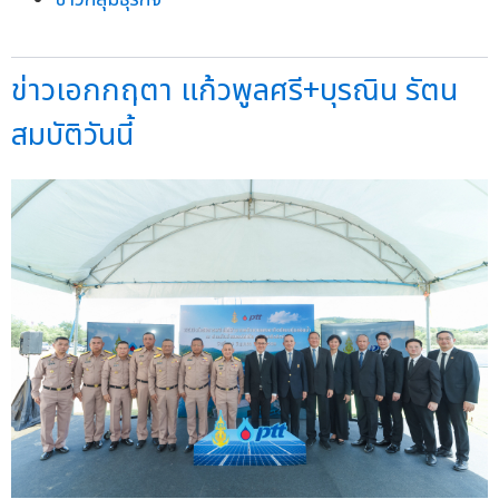
ข่าวเอกกฤตา แก้วพูลศรี+บุรณิน รัตน
สมบัติวันนี้