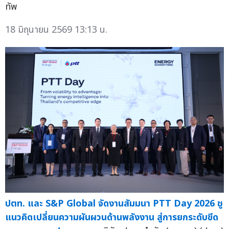
ทัพ
18 มิถุนายน 2569 13:13 น.
ปตท. และ S&P Global จัดงานสัมมนา PTT Day 2026 ชู
แนวคิดเปลี่ยนความผันผวนด้านพลังงาน สู่การยกระดับขีด