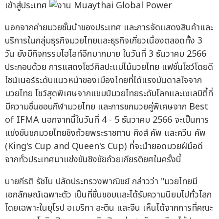
เข้าสู่ประเทศ
นอกจากค่ายมวยชั้นนำของประเทศ และการจัดแสดงสินค้าและ
บริการในกลุ่มธุรกิจมวยไทยและธุรกิจเกี่ยวเนื่องตลอดทั้ง 3
วัน ยังมีกิจกรรมไฮไลท์อีกมากมาย ในวันที่ 3 ธันวาคม 2566
ประกอบด้วย การแสดงโชว์ศิลปะแม่ไม้มวยไทย แฟชั่นโชว์โดยดี
ไซน์เนอร์ระดับแนวหน้าของเมืองไทยที่ได้แรงบันดาลใจจาก
มวยไทย โชว์สุดพิเศษจากแชมป์มวยไทยระดับโลกและเซเลบิตี้ที่
มีความชื่นชอบกีฬามวยไทย และการชกมวยคู่พิเศษจาก Best
of IFMA นอกจากนี้ในวันที่ 4 - 5 ธันวาคม 2566 จะเป็นการ
แข่งขันชกมวยไทยชิงถ้วยพระราชทาน คิงส์ คัพ และควีน คัพ
(King's Cup and Queen's Cup) ที่จะนำยอดมวยฝีมือดี
จากทั่วประเทศมาแข่งขันชิงชัยถ้วยเกียรติยศในครั้งนี้
นายกีรติ รัชโน ปลัดประทรวงพาณิชย์ กล่าวว่า "มวยไทยมี
เอกลักษณ์เฉพาะตัว เป็นที่ชื่นชอบและได้รับความนิยมไปทั่วโลก
โดยเฉพาะในยุโรป อเมริกา ละติน และจีน เห็นได้จากการที่คณะ