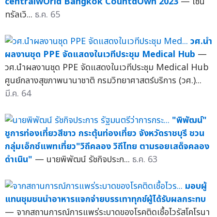
centralwOrld Bangkok CountdOwn 2023
— เซ็น
ทรัลเวิ...
ธ.ค. 65
วศ.นำ
ผลงานชุด PPE จัดแสดงในเวทีประชุม Medical Hub
—
วศ.นำผลงานชุด PPE จัดแสดงในเวทีประชุม Medical Hub
ศูนย์กลางสุขภาพนานาชาติ กรมวิทยาศาสตร์บริการ (วศ.)...
มี.ค. 64
"พิพัฒน์"
ชูการท่องเที่ยวสีขาว กระตุ้นท่องเที่ยว จังหวัดราชบุรี ชวน
กลุ่มเอ็กซ์แพทเที่ยว"วิถีคลอง วิถีไทย ตามรอยเสด็จคลอง
ดำเนิน"
— นายพิพัฒน์ รัชกิจประก...
ธ.ค. 63
มอบผู้
แทนชุมชนนำอาหารแจกจ่ายบรรเทาทุกข์ผู้ได้รับผลกระทบ
— จากสถานการณ์การแพร่ระบาดของโรคติดเชื้อไวรัสโคโรนา