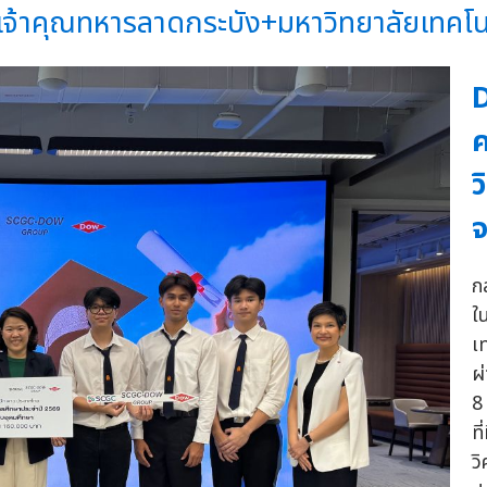
จ้าคุณทหารลาดกระบัง+มหาวิทยาลัยเทคโนโล
D
ค
ว
จ
ก
ใ
เ
ผ
8
ท
ว