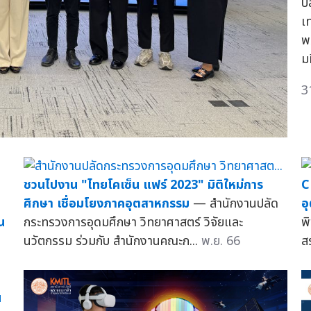
ป
เ
พ
ม
3
ชวนไปงาน "ไทยโคเซ็น แฟร์ 2023" มิติใหม่การ
C
ศึกษา เชื่อมโยงภาคอุตสาหกรรม
— สำนักงานปลัด
อ
น
กระทรวงการอุดมศึกษา วิทยาศาสตร์ วิจัยและ
พ
นวัตกรรม ร่วมกับ สำนักงานคณะก...
พ.ย. 66
ส
น