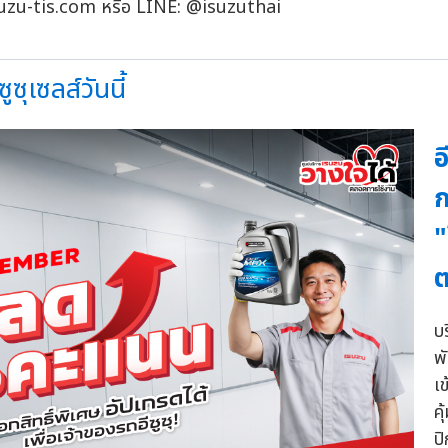
.isuzu-tis.com หรือ LINE: @isuzuthai
ซุเซลส์วันนี้
อ
ก
"
ต
บร
พ
เ
ค
ป