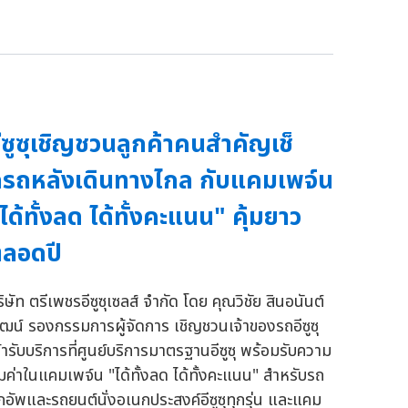
ีซูซุเชิญชวนลูกค้าคนสำคัญเช็
รถหลังเดินทางไกล กับแคมเพจ์น
ได้ทั้งลด ได้ทั้งคะแนน" คุ้มยาว
ลอดปี
ิษัท ตรีเพชรอีซูซุเซลส์ จำกัด โดย คุณวิชัย สินอนันต์
ัฒน์ รองกรรมการผู้จัดการ เชิญชวนเจ้าของรถอีซูซุ
ข้ารับบริการที่ศูนย์บริการมาตรฐานอีซูซุ พร้อมรับความ
ุ้มค่าในแคมเพจ์น "ได้ทั้งลด ได้ทั้งคะแนน" สำหรับรถ
ิกอัพและรถยนต์นั่งอเนกประสงค์อีซูซุทุกรุ่น และแคม