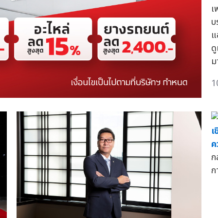
เ
บร
แ
ดู
ม
1
เ
ค
ก
กา