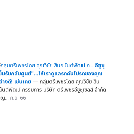
อีซูซุ
ยิ้มรับกลับศูนย์"…ให้เราดูแลรถคันโปรดของคุณ
ย่างดี! เช่นเคย
— กลุ่มตรีเพชรโดย คุณวิชัย สิน
นันต์พัฒน์ กรรมการ บริษัท ตรีเพชรอีซูซุเซลส์ จำกัด
ิญ...
ก.ย. 66