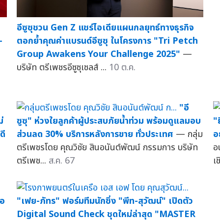
อีซูซุชวน Gen Z แชร์ไอเดียแผนกลยุทธ์ทางธุรกิจ
-
ตอกย้ำคุณค่าแบรนด์อีซูซุ ในโครงการ "Tri Petch
Group Awakens Your Challenge 2025"
—
บริษัท ตรีเพชรอีซูซุเซลส์ ...
10 ต.ค.
"อี
่
ซูซุ" ห่วงใยลูกค้าผู้ประสบภัยน้ำท่วม พร้อมดูแลมอบ
"
ดี
ส่วนลด 30% บริการหลังการขาย ทั่วประเทศ
— กลุ่ม
อ
ตรีเพชรโดย คุณวิชัย สินอนันต์พัฒน์ กรรมการ บริษัท
อ
ตรีเพช...
ส.ค. 67
เช
ือ
"เฟย-ภัทร" ฟอร์มทีมนักซิ่ง "พีท-สุวัฒน์" เปิดตัว
Digital Sound Check ชุดใหม่ล่าสุด "MASTER