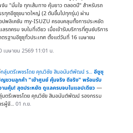
พจ์น "มั่นใจ ทุกเส้นทาง คุ้มยาว ตลอดปี" สำหรับรถ
รทุกอีซูซุขนาดใหญ่ (2 ตันขึ้นไปทุกรุ่น) ผ่าน
อปพลิเคชัน my-ISUZU ครอบคลุมทั้งการประหยัด
แลรถครบ จบในที่เดียว เมื่อเข้ารับบริการที่ศูนย์บริการ
าตรฐานอีซูซุทั่วประเทศ ตั้งแต่วันที่ 16 เมษายน
0 เมษายน 2569 11:01 น.
อีซูซุ
ชิญชวนลูกค้า "เข้าศูนย์ คุ้มจริง ดีจริง" พร้อมรับ
วามคุ้ม! สุดประหยัด ดูแลครบจบในแอปเดียว
—
ลุ่มตรีเพชรโดย คุณวิชัย สินอนันต์พัฒน์ รองกรรม
รผู้จั...
01 ก.ย.