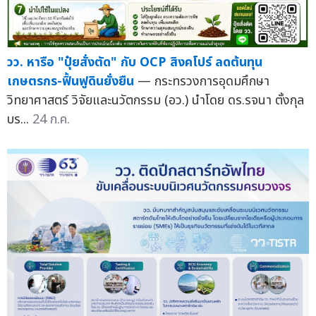
วว. หารือ "ปุ๋ยสั่งตัด" กับ OCP สิงคโปร์ ลดต้นทุน
เกษตรกร-ฟื้นฟูดินยั่งยืน
— กระทรวงการอุดมศึกษา
วิทยาศาสตร์ วิจัยและนวัตกรรม (อว.) นำโดย ดร.รจนา ตั้งกุล
บร...
24 ก.ค.