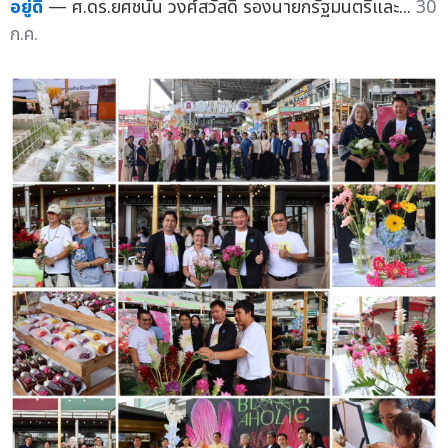
อยู่ดี
— ศ.ดร.ยศชนัน วงศ์สวัสดิ์ รองนายกรัฐมนตรีและ...
30
ก.ค.