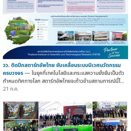
วว. ติดปีกสตาร์ทอัพไทย ขับเคลื่อนระบบนิเวศนวัตกรรม
ครบวงจร
— ในยุคที่เทคโนโลยีและกระแสความยั่งยืนเป็นตัว
กำหนดทิศทางโลก สตาร์ทอัพไทยจะก้าวข้ามสถานการณ์นี้ไ...
21 ก.ค.