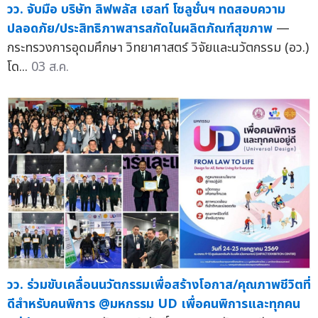
วว. จับมือ บริษัท ลิฟพลัส เฮลท์ โซลูชั่นฯ ทดสอบความ
ปลอดภัย/ประสิทธิภาพสารสกัดในผลิตภัณฑ์สุขภาพ
—
กระทรวงการอุดมศึกษา วิทยาศาสตร์ วิจัยและนวัตกรรม (อว.)
โด...
03 ส.ค.
วว. ร่วมขับเคลื่อนนวัตกรรมเพื่อสร้างโอกาส/คุณภาพชีวิตที่
ดีสำหรับคนพิการ @มหกรรม UD เพื่อคนพิการและทุกคน