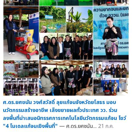
ศ.ดร.ยศชนัน วงศ์สวัสดิ์ ลุยแก้จนจังหวัดยโสธร มอบ
นวัตกรรมสร้างอาชีพ เล็งขยายผลทั่วประเทศ วว. ร่วม
ลงพื้นที่นำเสนอนิทรรศการเทคโนโลยีนวัตกรรมแก้จน โชว์
"4 โมเดลแก้จนเชิงพื้นที่"
— ศ.ดร.ยศชนัน...
21 ก.ค.