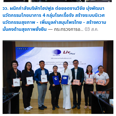
วว. ผนึกกำลังบริษัทโฮปฟูล ต่อยอดงานวิจัย มุ่งพัฒนา
นวัตกรรมโภชนาการ 4 กลุ่มโรคเรื้อรัง สร้างระบบนิเวศ
นวัตกรรมสุขภาพ - เพิ่มมูลค่าสมุนไพรไทย - สร้างความ
มั่นคงด้านสุขภาพยั่งยืน
— กระทรวงการอ...
03 ส.ค.