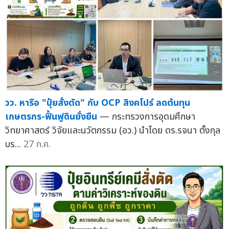
วว. หารือ "ปุ๋ยสั่งตัด" กับ OCP สิงคโปร์ ลดต้นทุน
เกษตรกร-ฟื้นฟูดินยั่งยืน
— กระทรวงการอุดมศึกษา
วิทยาศาสตร์ วิจัยและนวัตกรรม (อว.) นำโดย ดร.รจนา ตั้งกุล
บร...
27 ก.ค.