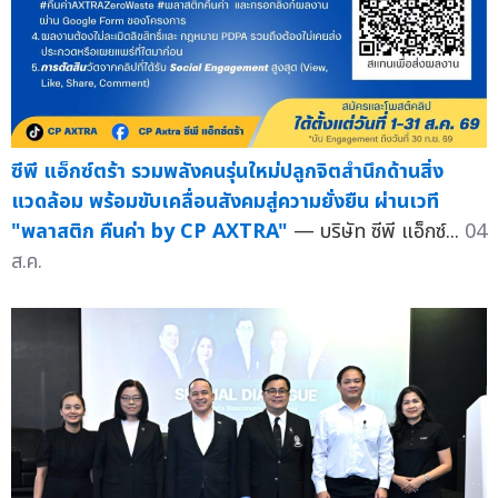
ซีพี แอ็กซ์ตร้า รวมพลังคนรุ่นใหม่ปลูกจิตสำนึกด้านสิ่ง
แวดล้อม พร้อมขับเคลื่อนสังคมสู่ความยั่งยืน ผ่านเวที
"พลาสติก คืนค่า by CP AXTRA"
— บริษัท ซีพี แอ็กซ์...
04
ส.ค.