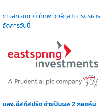
ข่าวสุทธิเกตติ์ ทัดพิทักษ์กุล+การบริหาร
จัดการวันนี้
บลจ.อีสท์สปริง จ่ายปันผล 2 กองหุ้น