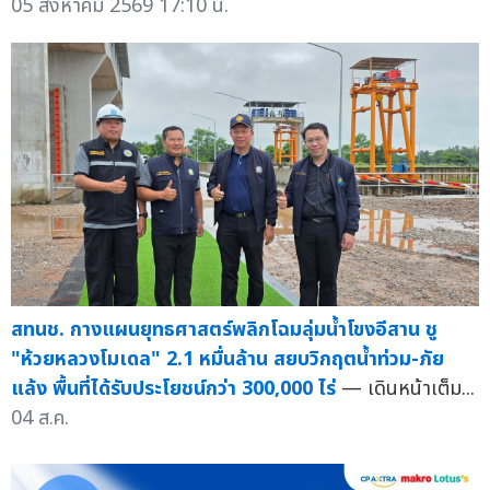
05 สิงหาคม 2569 17:10 น.
สทนช. กางแผนยุทธศาสตร์พลิกโฉมลุ่มน้ำโขงอีสาน ชู
"ห้วยหลวงโมเดล" 2.1 หมื่นล้าน สยบวิกฤตน้ำท่วม-ภัย
แล้ง พื้นที่ได้รับประโยชน์กว่า 300,000 ไร่
— เดินหน้าเต็ม...
04 ส.ค.