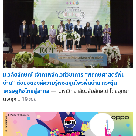
ม.วลัยลักษณ์ เจ้าภาพจัดเวทีวิชาการ "พฤกษศาสตร์พื้น
บ้าน" ต่อยอดองค์ความรู้พืชสมุนไพรพื้นบ้าน กระตุ้น
เศรษฐกิจไทยสู่สากล
— มหาวิทยาลัยวลัยลักษณ์ โดยอุทยา
นพฤก...
19 ก.ย.