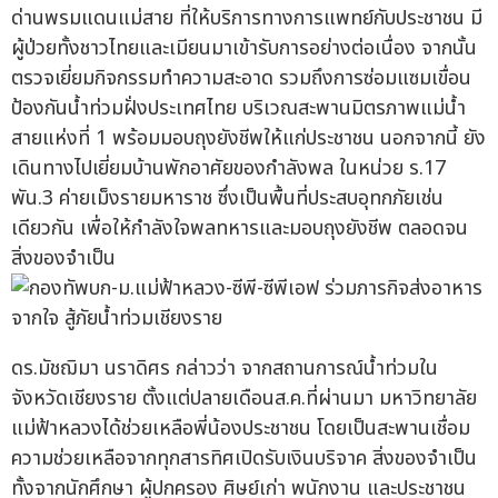
ด่านพรมแดนแม่สาย ที่ให้บริการทางการแพทย์กับประชาชน มี
ผู้ป่วยทั้งชาวไทยและเมียนมาเข้ารับการอย่างต่อเนื่อง จากนั้น
ตรวจเยี่ยมกิจกรรมทำความสะอาด รวมถึงการซ่อมแซมเขื่อน
ป้องกันน้ำท่วมฝั่งประเทศไทย บริเวณสะพานมิตรภาพแม่น้ำ
สายแห่งที่ 1 พร้อมมอบถุงยังชีพให้แก่ประชาชน นอกจากนี้ ยัง
เดินทางไปเยี่ยมบ้านพักอาศัยของกำลังพล ในหน่วย ร.17
พัน.3 ค่ายเม็งรายมหาราช ซึ่งเป็นพื้นที่ประสบอุทกภัยเช่น
เดียวกัน เพื่อให้กำลังใจพลทหารและมอบถุงยังชีพ ตลอดจน
สิ่งของจำเป็น
ดร.มัชฌิมา นราดิศร กล่าวว่า จากสถานการณ์น้ำท่วมใน
จังหวัดเชียงราย ตั้งแต่ปลายเดือนส.ค.ที่ผ่านมา มหาวิทยาลัย
แม่ฟ้าหลวงได้ช่วยเหลือพี่น้องประชาชน โดยเป็นสะพานเชื่อม
ความช่วยเหลือจากทุกสารทิศเปิดรับเงินบริจาค สิ่งของจำเป็น
ทั้งจากนักศึกษา ผู้ปกครอง ศิษย์เก่า พนักงาน และประชาชน