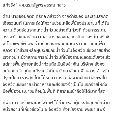
แท้จริง" ผศ.ดร.ณัฐพรพรรณ กล่าว
ด้าน นายจอมกิตติ ศิริกุล กล่าวว่า จากดำริของ ประธานสุภกิต
เจียรวนนท์ ในการเร่งให้ความช่วยเหลือพี่น้องประชาชนที่ได้รับ
ความเดือดร้อนจากเหตุน้ำท่วมอย่างทันท่วงที ด้วยการระดม
สรรพกำลังและขีดความสามารถของกลุ่มธุรกิจต่างๆ ในเครือซี
พี โดยซีพี ซีพีเอฟ ร่วมกับกองทัพบกและมหาวิทยาลัยแม่ฟ้า
หลวง เข้าช่วยเหลือผู้ประสบภัยน้ำท่วมในจังหวัดเชียงรายอย่าง
เร่งด่วน แม้ว่าสถานการณ์น้ำท่วมที่เชียงรายจะลดระดับลงแล้ว
แต่การฟื้นฟูภายหลังน้ำท่วมถือเป็นสิ่งสำคัญ บริษัทฯ ยังคง
สนับสนุนวัตถุดิบแก่โรงครัวที่มหาวิทยาลัยแม่ฟ้าหลวง สำหรับ
ปรุงเป็นอาหารสุก โดยได้รับความร่วมมือจากฝ่ายกำลังพลใน
จังหวัดเชียงราย นำอาหารและสิ่งของจำเป็นไปแจกจ่ายให้ถึง
มือพี่น้องประชาชนที่อยู่ในพื้นที่ ที่ยากจะเข้าถึงให้ได้มากที่สุด
ที่ผ่านมา เครือซีพีและซีพีเอฟ ได้ช่วยเหลือผู้ประสบอุทกภัยผ่าน
หน่วยงานที่เกี่ยวข้องใน 6 จังหวัด ทั้งเชียงราย พะเยา แพร่