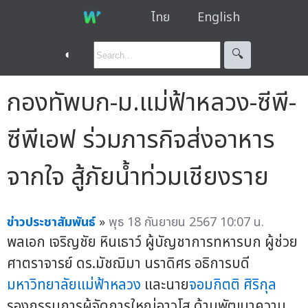
ไทย
English
◐
🔍︎
กองทัพบก-ม.แม่ฟ้าหลวง-ซีพี-
ซีพีเอฟ ร่วมภารกิจส่งอาหาร
จากใจ สู้ภัยน้ำท่วมเชียงราย
ข่าวประชาสัมพันธ์
»
พุธ 18 กันยายน 2567 10:07 น.
พลเอก เจริญชัย หินเธาว์ ผู้บัญชาการทหารบก ผู้ช่วย
ศาตราจารย์ ดร.มัชฌิมา นราดิศร อธิการบดี
มหาวิทยาลัยแม่ฟ้าหลวง
และนาย
จอมกิตติ ศิริกุล
รองกรรมการผู้จัดการใหญ่อาวุโส ด้านพัฒนาความ