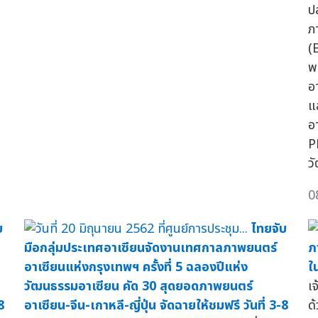
ป
ภ
(
พ
อ
แ
อ
P
ว
0
บ
ไทยจับ
มือกลุ่มประเทศอาเซียนจัดงานเทศกาลภาพยนตร์
ภ
อาเซียนแห่งกรุงเทพฯ ครั้งที่ 5 ฉลองปีแห่ง
ใ
วัฒนธรรมอาเซียน คัด 30 สุดยอดภาพยนตร์
เ
8
อาเซียน-จีน-เกาหลี-ญี่ปุ่น จัดฉายให้ชมฟรี วันที่ 3-8
ด