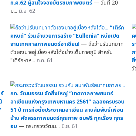
ก.ค.62 ผู้สนใจจองบัตรชมภาพยนตร์
— วันที่ 20
ม...
มิ.ย. 62
“เติร์ก
คหบดี” ร่วมอำนวยการสร้าง “Eullenia” หนังเปิด
ค
งานเทศกาลภาพยนตร์อาเซียน!
— ถือว่าปรับบทบาท
ร
ตัวเองมาอยู่เบื้องหลังได้อย่างเต็มภาคภูมิ สำหรับ
ภ
"เติร์ก-คห...
ก.ค. 61
ยิ
ว
ร์
กท. วัฒนธรรม จัดยิ่งใหญ่ “เทศกาลภาพยนตร์
ปี
อาเซียนแห่งกรุงเทพมหานคร 2561” ฉลองครบรอบ
7
51 ปี การก่อตั้งประชาคมอาเซียน สานสัมพันธ์เพื่อน
บ้าน คัดสรรภาพยนตร์คุณภาพ ชมฟรี ทุกเรื่อง ทุกร
อบ
— กระทรวงวัฒน...
มิ.ย. 61