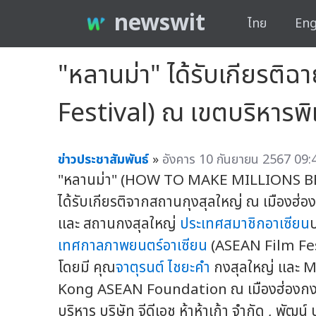
newswit
ไทย
Eng
"หลานม่า" ได้รับเกียรต
Festival) ณ เขตบริหารพ
ข่าวประชาสัมพันธ์
»
อังคาร 10 กันยายน 2567 09:
"หลานม่า" (HOW TO MAKE MILLIONS 
ได้รับเกียรติจากสถานกุงสุลใหญ่ ณ เมืองฮ่
และ สถานกงสุลใหญ่
ประเทศสมาชิกอาเซียน
เทศกาลภาพยนตร์อาเซียน
(ASEAN Film Fes
โดยมี คุณ
จาตุรนต์ ไชยะคำ
กงสุลใหญ่ และ Mr
Kong ASEAN Foundation ณ เมืองฮ่องกง ให้
บริหาร บริษัท จีดีเอช ห้าห้าเก้า จำกัด , พัฒ