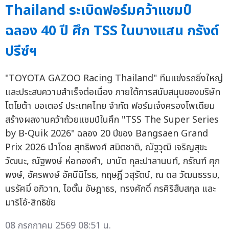
Thailand ระเบิดฟอร์มคว้าแชมป์
ฉลอง 40 ปี ศึก TSS ในบางแสน กรังด์
ปรีซ์ฯ
"TOYOTA GAZOO Racing Thailand" ทีมแข่งรถยิ่งใหญ่
และประสบความสำเร็จต่อเนื่อง ภายใต้การสนับสนุนของบริษัท
โตโยต้า มอเตอร์ ประเทศไทย จำกัด ฟอร์มเจ๋งครองโพเดียม
สร้างผลงานคว้าถ้วยแชมป์ในศึก "TSS The Super Series
by B-Quik 2026" ฉลอง 20 ปีของ Bangsaen Grand
Prix 2026 นำโดย สุทธิพงศ์ สมิตชาติ, ณัฐวุฒิ เจริญสุขะ
วัฒนะ, ณัฐพงษ์ ห่อทองคำ, มานัต กุละปาลานนท์, กรัณฑ์ ศุภ
พงษ์, อัครพงษ์ อัคนีนิโรธ, กฤษฎิ์ วสุรัตน์, ณ ดล วัฒนธรรม,
นรรัศมิ์ อภิวาท, ไอตั้น อัษฎาธร, ทรงศักดิ์ กรศิริสืบสกุล และ
มาริโอ้-สิทธิชัย
08 กรกฎาคม 2569 08:51 น.