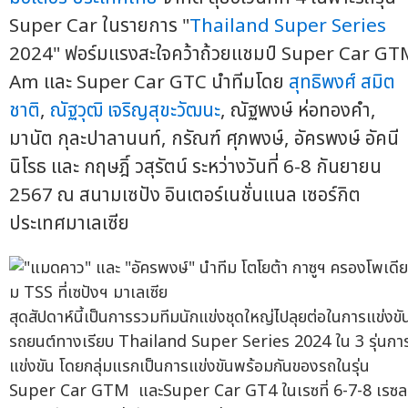
Super Car ในรายการ "
Thailand Super Series
2024" ฟอร์มแรงสะใจคว้าถ้วยแชมป์ Super Car G
Am และ Super Car GTC นำทีมโดย
สุทธิพงศ์ สมิต
ชาติ
,
ณัฐวุฒิ เจริญสุขะวัฒนะ
, ณัฐพงษ์ ห่อทองคำ,
มานัต กุละปาลานนท์, กรัณฑ์ ศุภพงษ์, อัครพงษ์ อัคนี
นิโรธ และ กฤษฎิ์ วสุรัตน์ ระหว่างวันที่ 6-8 กันยายน
2567 ณ สนามเซปัง อินเตอร์เนชั่นแนล เซอร์กิต
ประเทศมาเลเซีย
สุดสัปดาห์นี้เป็นการรวมทีมนักแข่งชุดใหญ่ไปลุยต่อในการแข่งขั
รถยนต์ทางเรียบ Thailand Super Series 2024 ใน 3 รุ่นกา
แข่งขัน โดยกลุ่มแรกเป็นการแข่งขันพร้อมกันของรถในรุ่น
Super Car GTM และSuper Car GT4 ในเรซที่ 6-7-8 เรซล