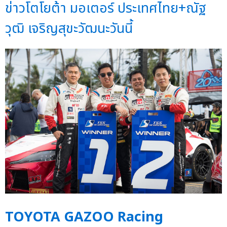
ข่าวโตโยต้า มอเตอร์ ประเทศไทย+ณัฐ
วุฒิ เจริญสุขะวัฒนะวันนี้
TOYOTA GAZOO Racing