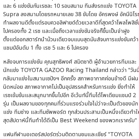
และ 6 แข่งขันกันเรซละ 10 รอบสนาม ทีมส่งรถแข่ง TOYOTA
Supra ลงสนามโดยรถหมายเลข 38 ขับโดย อัครพงษ์ อัคนีนิโร
ทำผลงานดีตั้งแต่รอบควอลิฟายด์ด้วยเวลาดีที่สุดคว้าโพลโพสิชั่
ไปครองทั้ง 2 เรซ และเมื่อถึงเวลาแข่งขันจริงก็ขึ้นเป็นจ่าฝูง
ตั้งแต่ออกสตาร์ทนำม้วนเดียวจบแบบสุดมันส์จบการแข่งขันคว้า
แชมป์อันดับ 1 ทั้ง เรซ 5 และ 6 ไปครอง
หลังจบการแข่งขัน คุณสุทธิพงศ์ สมิตชาติ ผู้อำนวยการทีมและ
นักแข่ง TOYOTA GAZOO Racing Thailand กล่าวว่า "วันนี
กลับมาแข่งในสนามเซปังฯ อีกครั้ง สภาพอากาศค่อนข้างดี มีฝน
นิดหน่อย สภาพอากาศไม่เป็นอุปสรรคสำหรับการแข่ง ยิ่งทำให้
เรซเข้มข้นและสนุกมากขึ้นไปอีก อีเว้นท์นี้ทีมได้โพเดียมแชมป์ 2
รุ่น เป็นผลงานของทุกคนที่ร่วมแรงร่วมใจไม่ว่าจะเป็นตัวของนัก
แข่ง ทีมช่าง และทีมซัพพอร์ต ทุกส่วนประสานเป็นหนึ่งเดียวทำให
สุดสัปดาห์นี้ทีมทำได้ดีเป็น Best Weekend ของพวกเราครับ"
แฟนกีฬามอเตอร์สปอร์ตร่วมติดตามชมและเชียร์ "TOYOTA