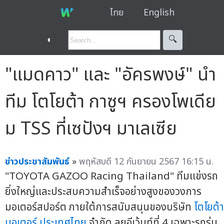
ไทย
English
◐
🔍︎
"แมดคาว" และ "อัครพงษ์" นำ
ทีม โตโยต้า กาซูฯ ครองโพเดีย
ม TSS ที่เซปังฯ มาเลเซีย
ข่าวประชาสัมพันธ์
»
พฤหัสบดี 12 กันยายน 2567 16:15 น.
"TOYOTA GAZOO Racing Thailand" ทีมแข่งรถ
ยิ่งใหญ่และประสบความสำเร็จอย่างสูงของวงการ
มอเตอร์สปอร์ต ภายใต้การสนับสนุนของบริษัท
โตโยต้า
มอเตอร์ ประเทศไทย
จำกัด ลุยอีเว้นท์ที่ 4 เฉพาะรถรุ่น