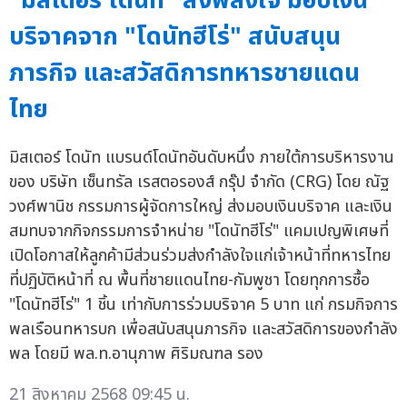
"มิสเตอร์ โดนัท" ส่งพลังใจ มอบเงิน
บริจาคจาก "โดนัทฮีโร่" สนับสนุน
ภารกิจ และสวัสดิการทหารชายแดน
ไทย
มิสเตอร์ โดนัท แบรนด์โดนัทอันดับหนึ่ง ภายใต้การบริหารงาน
ของ บริษัท เซ็นทรัล เรสตอรองส์ กรุ๊ป จำกัด (CRG) โดย ณัฐ
วงศ์พานิช กรรมการผู้จัดการใหญ่ ส่งมอบเงินบริจาค และเงิน
สมทบจากกิจกรรมการจำหน่าย "โดนัทฮีโร่" แคมเปญพิเศษที่
เปิดโอกาสให้ลูกค้ามีส่วนร่วมส่งกำลังใจแก่เจ้าหน้าที่ทหารไทย
ที่ปฏิบัติหน้าที่ ณ พื้นที่ชายแดนไทย-กัมพูชา โดยทุกการซื้อ
"โดนัทฮีโร่" 1 ชิ้น เท่ากับการร่วมบริจาค 5 บาท แก่ กรมกิจการ
พลเรือนทหารบก เพื่อสนับสนุนภารกิจ และสวัสดิการของกำลัง
พล โดยมี พล.ท.อานุภาพ ศิริมณฑล รอง
21 สิงหาคม 2568 09:45 น.