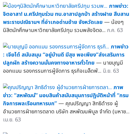
ภาพข่าว:
จิตอาสา! ม.ศรีปทุมร่วม ทบ.อาสาปลูกป่า สร้างฝาย สืบสาน
พระราชปณิธานฯ ที่อำเภอด่านซ้าย จังหวัดเลย
— น้องๆ
นิสิตนักศึกษามหาวิทยาลัยศรีปทุม รวมพลังจิตอ...
ก.ค. 63
ภาพข่าว
: เจียไต๋ สนับสนุน “อยู่บ้านดี มีสุข พอเพียง”ส่งเสริมการ
ปลูกผัก สร้างความมั่นคงทางอาหารทั่วไทย
— นายบุญมี
ออกแมน รองกรรมการผู้จัดการ ธุรกิจเมล็ดพั...
มิ.ย. 63
ภาพ
ข่าว: “สหพัฒน์” มอบสินค้าสนับสนุนการปฏิบัติหน้าที่ “กรม
กิจการพลเรือนทหารบก”
— คุณปริญญา สิทธิดำรง ผู้
อำนวยการฝ่ายการตลาด บริษัท สหพัฒนพิบูล จำกัด (มหาช...
เม.ย. 63